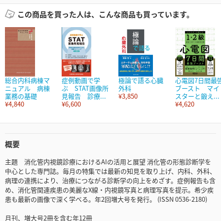
この商品を買った人は、こんな商品も買っています。
総合内科病棟マ
症例動画で学
極論で語る心臓
心電図7日間最
ニュアル 病棟
ぶ STAT画像所
外科
ブースト マイ
業務の基礎
見報告 診療...
¥3,850
スターと鍛え...
¥4,840
¥6,600
¥4,620
概要
主題 消化管内視鏡診療におけるAIの活用と展望 消化管の形態診断学を
中心とした専門誌。毎月の特集では最新の知見を取り上げ、内科、外科、
病理の連携により、治療につながる診断学の向上をめざす。症例報告も含
め、消化管関連疾患の美麗なX線・内視鏡写真と病理写真を提示。希少疾
患も最新の画像で深く学べる。年2回増大号を発行。 (ISSN 0536-2180)
月刊、増大号2冊を含む年12冊