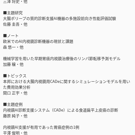
三澤 将史・他
■主題研究
大腸ポリープの質的診断支援AI機器の多施設前向き性能評価試験
佐藤 圭吾・他
■ノート
欧米でのAI内視鏡診断機器の現状と課題
森 悠一・他
機械学習を用いた早期胃癌内視鏡治療後のリンパ節転移予測モデル
加藤 穣・他
■トピックス
本邦における大腸内視鏡用CADeに関するシミュレーションモデルを用い
た費用効果分析
関口 正宇・他
■主題症例
内視鏡AI診断支援システム（CADe）による食道扁平上皮癌の診断
藤原 純子・他
内視鏡AI支援が有用であった胃癌症例の1例
平澤 俊明・他