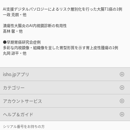
AI支援デジタルパソロジーによるリスク層別化を行った大腸T1癌の1例
一政 克朗・他
潰瘍性大腸炎のAI内視鏡診断の有用性
髙林 馨・他
●早期胃癌研究会症例
多彩な内視鏡像・組織像を呈した胃型形質を示す胃上皮性腫瘍の1例
丸岡 諒平・他
isho.jpアプリ
カテゴリー
アカウントサービス
ヘルプ＆ガイド
シリアル番号をお持ちの方