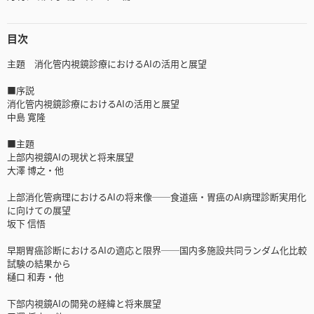
目次
主題 消化管内視鏡診療におけるAIの活用と展望
■序説
消化管内視鏡診療におけるAIの活用と展望
中島 寛隆
■主題
上部内視鏡AIの現状と将来展望
大澤 博之・他
上部消化管病理におけるAIの将来像──食道癌・胃癌のAI病理診断実用化
に向けての展望
坂下 信悟
早期胃癌診断におけるAIの適応と限界──国内多施設共同ランダム化比較
試験の結果から
樋口 和寿・他
下部内視鏡AIの開発の経緯と将来展望