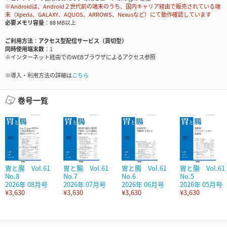
※Androidは、Android２世代前の端末のうち、国内キャリア経由で販売されている端
末（Xperia、GALAXY、AQUOS、ARROWS、Nexusなど）にて動作確認しています
必要メモリ容量
88 MB以上
ご利用方法
アクセス型配信サービス（買切型）
同時使用端末数
1
※インターネット経由でのWEBブラウザによるアクセス参照
※導入・利用方法の詳細は
こちら
巻号一覧
胃と腸 Vol.61
胃と腸 Vol.61
胃と腸 Vol.61
胃と腸 Vol.61
No.8
No.7
No.6
No.5
2026年 08月号
2026年 07月号
2026年 06月号
2026年 05月号
¥3,630
¥3,630
¥3,630
¥3,630