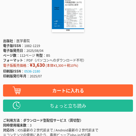
出版社
医学書院
電子版ISSN
1882-1219
電子版発売日
2025/08/04
ページ数
112ページ
判型
B5
フォーマット
PDF（パソコンへのダウンロード不可）
¥3,630
電子版販売価格：
(本体¥3,300＋税10％)
印刷版ISSN
0536-2180
印刷版発行年月
2025/07
カートに入れる
ちょっと立ち読み
ご利用方法
ダウンロード型配信サービス（買切型）
同時使用端末数
3
対応OS
iOS最新の２世代前まで / Android最新の２世代前まで
※コンテンツの使用にあたり、専用ビューアisho.jpが必要