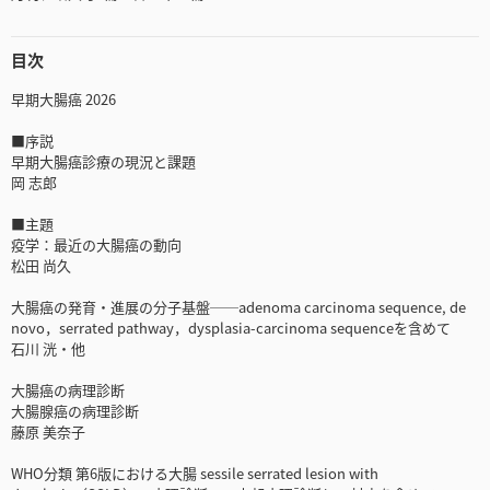
目次
早期大腸癌 2026
■序説
早期大腸癌診療の現況と課題
岡 志郎
■主題
疫学：最近の大腸癌の動向
松田 尚久
大腸癌の発育・進展の分子基盤──adenoma carcinoma sequence, de
novo，serrated pathway，dysplasia-carcinoma sequenceを含めて
石川 洸・他
大腸癌の病理診断
大腸腺癌の病理診断
藤原 美奈子
WHO分類 第6版における大腸 sessile serrated lesion with