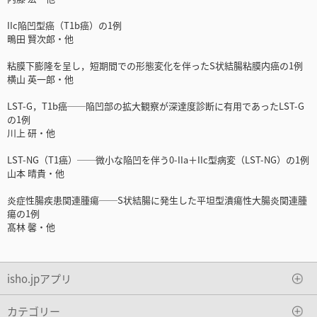
IIc陥凹型癌（T1b癌）の1例
鴫田 賢次郎・他
粘膜下膨隆を呈し，短期間での形態変化を伴ったS状結腸粘膜内癌の1例
横山 英一郎・他
LST-G，T1b癌──陥凹部の拡大観察が深達度診断に有用であったLST-G
の1例
川上 研・他
LST-NG（T1癌）──微小な陥凹を伴う0-IIa＋IIc型病変（LST-NG）の1例
山本 晴貴・他
炎症性腸疾患関連腫瘍──S状結腸に発生した平坦型潰瘍性大腸炎関連腫
瘍の1例
髙林 馨・他
isho.jpアプリ
カテゴリー