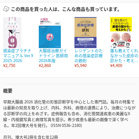
この商品を買った人は、こんな商品も買っています。
感染症プラチナ
大腸癌治療ガイ
レジデントのた
誰も教えてくれ
マニュアル Ver.9
ドライン 医師用
めの感染症診療
なかった皮疹の
2025-2026
2026年版
の鉄則
診かた・考え...
¥2,750
¥2,860
¥5,940
¥4,400
概要
早期大腸癌 2026 消化管の形態診断学を中心とした専門誌。毎月の特集で
は最新の知見を取り上げ、内科、外科、病理の連携により、治療につなが
る診断学の向上をめざす。症例報告も含め、消化管関連疾患の美麗なX
線・内視鏡写真と病理写真を提示。希少疾患も最新の画像で深く学べ
る。年2回増大号を発行。 (ISSN 0536-2180)
月刊、増大号2冊を含む年12冊