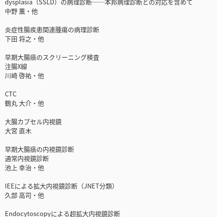
dysplasia（SSLD）の病理診断──本邦病理診断との対応を含めて
中野 薫・他
炎症性腸疾患関連腫瘍の病理診断
下田 将之・他
早期大腸癌のスクリーニング検査
注腸X線
川崎 啓祐・他
CTC
鶴丸 大介・他
大腸カプセル内視鏡
大宮 直木
早期大腸癌の内視鏡診断
通常内視鏡診断
池上 幸治・他
IEEによる拡大内視鏡診断（JNET分類）
久部 高司・他
Endocytoscopyによる超拡大内視鏡診断