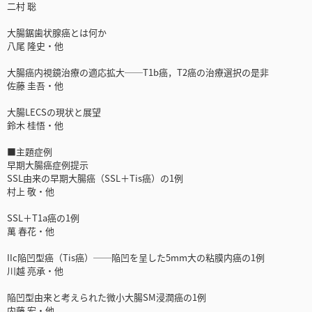
二村 聡
大腸鋸歯状腺癌とは何か
八尾 隆史・他
大腸癌内視鏡治療の適応拡大──T1b癌，T2癌の治療選択の是非
佐藤 圭吾・他
大腸LECSの現状と展望
鈴木 桂悟・他
■主題症例
早期大腸癌症例提示
SSL由来の早期大腸癌（SSL＋Tis癌）の1例
村上 敬・他
SSL＋T1a癌の1例
萬 春花・他
IIc陥凹型癌（Tis癌）──陥凹を呈した5mm大の粘膜内癌の1例
川越 亮承・他
陥凹型由来と考えられた微小大腸SM浸潤癌の1例
内藤 宏・他