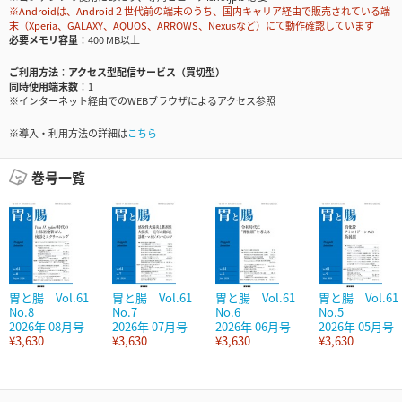
※Androidは、Android２世代前の端末のうち、国内キャリア経由で販売されている端
末（Xperia、GALAXY、AQUOS、ARROWS、Nexusなど）にて動作確認しています
必要メモリ容量
400 MB以上
ご利用方法
アクセス型配信サービス（買切型）
同時使用端末数
1
※インターネット経由でのWEBブラウザによるアクセス参照
※導入・利用方法の詳細は
こちら
巻号一覧
胃と腸 Vol.61
胃と腸 Vol.61
胃と腸 Vol.61
胃と腸 Vol.61
No.8
No.7
No.6
No.5
2026年 08月号
2026年 07月号
2026年 06月号
2026年 05月号
¥3,630
¥3,630
¥3,630
¥3,630