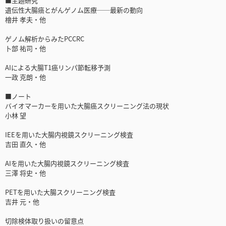
■主題研究
遺伝性大腸癌とがんゲノム医療──最新の動向
檜井 孝夫・他
ゲノム解析からみたPCCRC
卜部 祐司・他
AIによる大腸T1癌リンパ節転移予測
一政 克朗・他
■ノート
バイオマーカーを用いた大腸癌スクリーニング法の現状
小林 望
IEEを用いた大腸内視鏡スクリーニング検査
吉田 直久・他
AIを用いた大腸内視鏡スクリーニング検査
三澤 将史・他
PETを用いた大腸スクリーニング検査
吉井 元・他
切除検体取り扱いの留意点