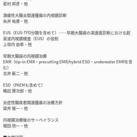
若村 邦彦・他
潰瘍性大腸炎関連腫瘍の内視鏡診断
糸井 祐貴・他
EUS（EUS-TFD分類を含めて）──早期大腸癌の深達度診断における超
音波内視鏡検査（EUS）の役割
上垣内 由季・他
早期大腸癌の内視鏡治療
EMR（tip-in EMR・precutting EMR/hybrid ESD・underwater EMRを含
む）
吉井 新二・他
ESD（PAEMも含めて）
鴫田 賢次郎・他
炎症性腸疾患関連腫瘍の治療方針
梁井 俊一・他
内視鏡治療後のサーベイランス
堀田 欣一・他