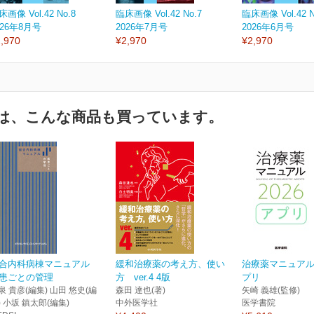
床画像 Vol.42 No.8
臨床画像 Vol.42 No.7
臨床画像 Vol.42 N
026年8月号
2026年7月号
2026年6月号
,970
¥2,970
¥2,970
は、こんな商品も買っています。
合内科病棟マニュアル
緩和治療薬の考え方、使い
治療薬マニュアル2
患ごとの管理
方 ver.4 4版
プリ
泉 貴彦(編集) 山田 悠史(編
森田 達也(著)
矢崎 義雄(監修)
) 小坂 鎮太郎(編集)
中外医学社
医学書院