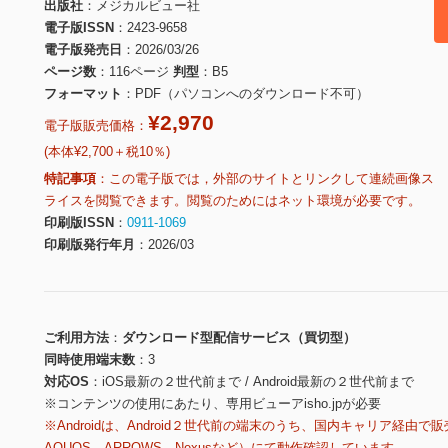
出版社
メジカルビュー社
電子版ISSN
2423-9658
電子版発売日
2026/03/26
ページ数
116ページ
判型
B5
フォーマット
PDF（パソコンへのダウンロード不可）
¥2,970
電子版販売価格：
(本体¥2,700＋税10％)
特記事項
この電子版では，外部のサイトとリンクして連続画像ス
ライスを閲覧できます。閲覧のためにはネット環境が必要です。
印刷版ISSN
0911-1069
印刷版発行年月
2026/03
ご利用方法
ダウンロード型配信サービス（買切型）
同時使用端末数
3
対応OS
iOS最新の２世代前まで / Android最新の２世代前まで
※コンテンツの使用にあたり、専用ビューアisho.jpが必要
※Androidは、Android２世代前の端末のうち、国内キャリア経由で販
AQUOS、ARROWS、Nexusなど）にて動作確認しています