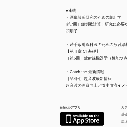
●連載
・画像診断研究のための統計学
[第7回］症例数計算：研究に必
頭朋子
・若手放射線科医のための放射線
【第Ⅱ章 CT基礎】
［第6回］放射線機器学（性能
・Catch the 最新情報
［第4回］超音波最新情報
超音波の画質向上と微小血流イメ
isho.jpアプリ
カ
基
臨