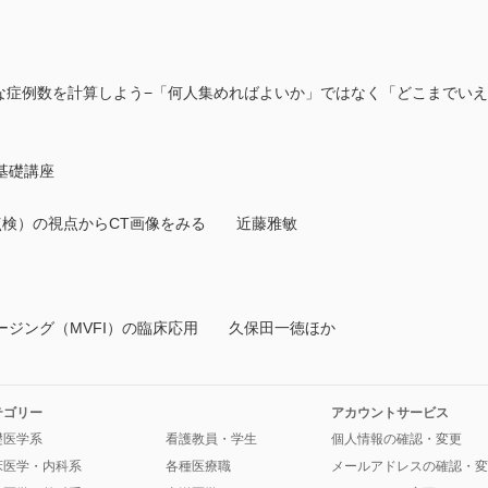
要な症例数を計算しよう−「何人集めればよいか」ではなく「どこまでい
基礎講座
や点検）の視点からCT画像をみる 近藤雅敏
ージング（MVFI）の臨床応用 久保田一徳ほか
テゴリー
アカウントサービス
礎医学系
看護教員・学生
個人情報の確認・変更
床医学・内科系
各種医療職
メールアドレスの確認・変