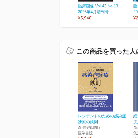
臨床画像 Vol.42 No.13
臨
2026年4月増刊号
2
¥5,940
¥2
この商品を買った人
レジデントのための感染症
総
診療の鉄則
疾
森 信好(編集)
筒
医学書院
集