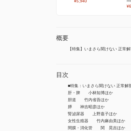
¥5,940
M
¥6
概要
【特集】いまさら聞けない 正常
目次
■特集：いまさら聞けない 正常
肝・脾 小林知博ほか
胆道 竹内省吾ほか
膵 神吉昭彦ほか
腎泌尿器 上野嘉子ほか
女性生殖器 竹内麻由美ほか
間膜・消化管 関 晃吉ほか