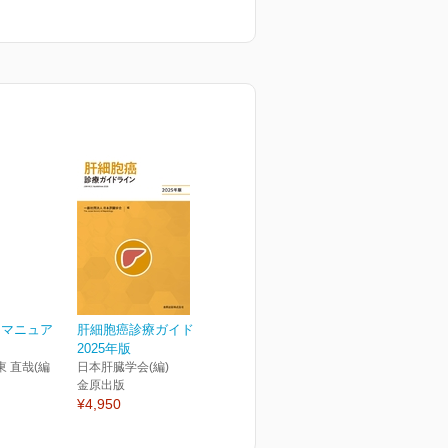
トマニュア
肝細胞癌診療ガイドライン
2025年版
東 直哉(編
日本肝臓学会(編)
金原出版
¥4,950