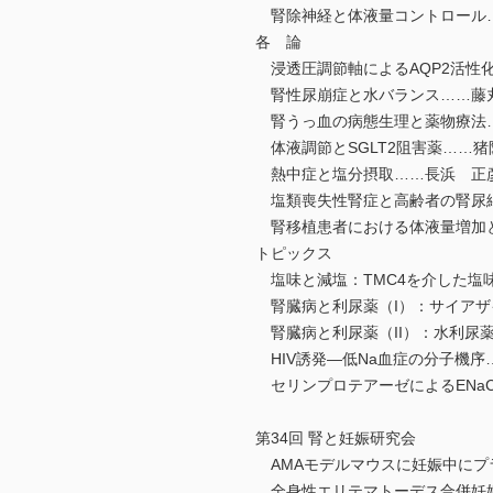
腎除神経と体液量コントロール
各 論
浸透圧調節軸によるAQP2活性
腎性尿崩症と水バランス……藤
腎うっ血の病態生理と薬物療法
体液調節とSGLT2阻害薬……猪
熱中症と塩分摂取……長浜 正
塩類喪失性腎症と高齢者の腎尿細
腎移植患者における体液量増加
トピックス
塩味と減塩：TMC4を介した塩
腎臓病と利尿薬（I）：サイアザ
腎臓病と利尿薬（II）：水利尿
HIV誘発―低Na血症の分子機序
セリンプロテアーゼによるENa
第34回 腎と妊娠研究会
AMAモデルマウスに妊娠中にプ
全身性エリテマトーデス合併妊娠