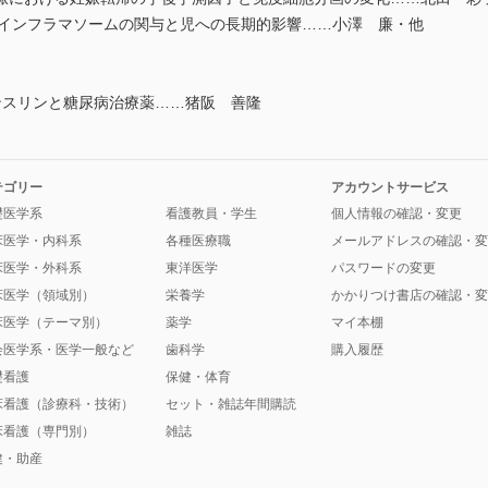
3インフラマソームの関与と児への長期的影響……小澤 廉・他
スリンと糖尿病治療薬……猪阪 善隆
テゴリー
アカウントサービス
礎医学系
看護教員・学生
個人情報の確認・変更
床医学・内科系
各種医療職
メールアドレスの確認・変
床医学・外科系
東洋医学
パスワードの変更
床医学（領域別）
栄養学
かかりつけ書店の確認・変
床医学（テーマ別）
薬学
マイ本棚
会医学系・医学一般など
歯科学
購入履歴
礎看護
保健・体育
床看護（診療科・技術）
セット・雑誌年間購読
床看護（専門別）
雑誌
健・助産