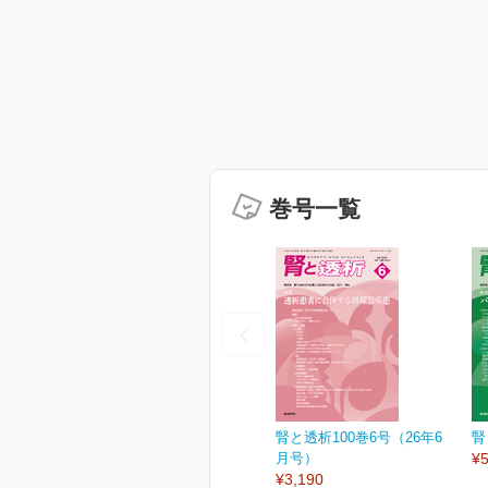
巻号一覧
腎と透析100巻6号（26年6
腎
月号）
¥5
¥3,190