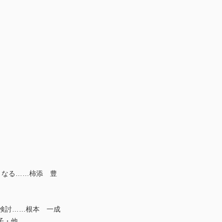
となる……柿添 豊
検討……根本 一成
子・他