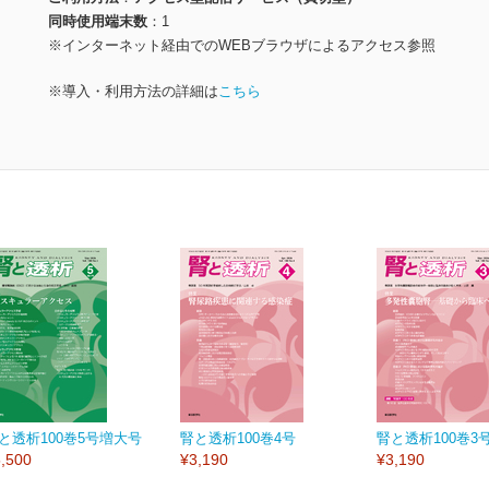
同時使用端末数
1
※インターネット経由でのWEBブラウザによるアクセス参照
※導入・利用方法の詳細は
こちら
と透析100巻5号増大号
腎と透析100巻4号
腎と透析100巻3
,500
¥3,190
¥3,190