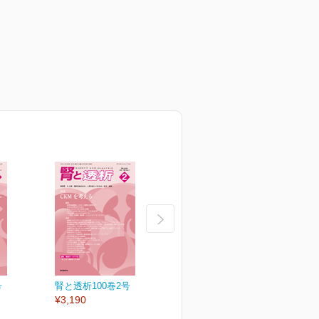
号
腎と透析100巻2号
腎と透析100巻1号
¥3,190
¥3,190
¥