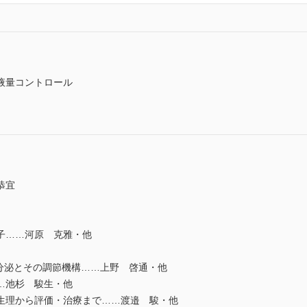
液量コントロール
恭宜
子……河原 克雅・他
分泌とその調節機構……上野 啓通・他
…池杉 駿生・他
生理から評価・治療まで……渡邉 駿・他