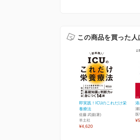
この商品を買った人
即実践！ICUのこれだけ栄
港
養療法
瀬
医
佐藤 武揚(著)
¥5
羊土社
¥4,620