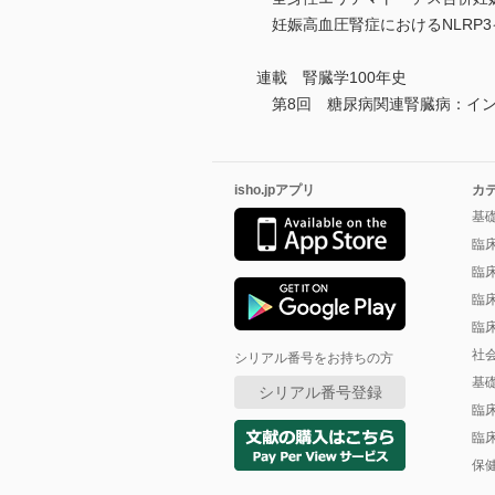
妊娠高血圧腎症におけるNLRP
連載 腎臓学100年史
第8回 糖尿病関連腎臓病：イン
isho.jpアプリ
カ
基
臨
臨
臨
臨
社
シリアル番号をお持ちの方
基
シリアル番号登録
臨
臨
保