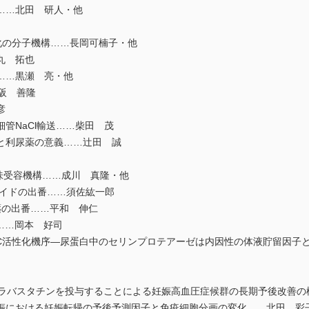
……北田 研人・他
化の分子機構……長岡可楠子・他
丸 拓也
……黒瀬 亮・他
阪 善隆
彦
管NaCl輸送……柴田 茂
と利尿薬の意義……辻田 誠
味受容機構……成川 真隆・他
イドの出番……須佐紘一郎
薬の出番……平和 伸仁
……岡本 好司
C活性化機序―尿蛋白中のセリンプロテアーゼは内因性の体液貯留因子
ラバスタチンを投与することによる妊娠高血圧症候群の長期予後改善の
における妊娠転帰の予後予測因子と免疫細胞分画の変化……北田 彩