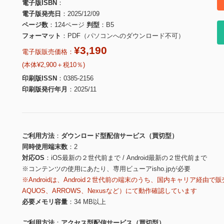
電子版ISBN
電子版発売日
2025/12/09
ページ数
124ページ
判型
B5
フォーマット
PDF（パソコンへのダウンロード不可）
¥3,190
電子版販売価格：
(本体¥2,900＋税10％)
印刷版ISSN
0385-2156
印刷版発行年月
2025/11
ご利用方法
ダウンロード型配信サービス（買切型）
同時使用端末数
2
対応OS
iOS最新の２世代前まで / Android最新の２世代前まで
※コンテンツの使用にあたり、専用ビューアisho.jpが必要
※Androidは、Android２世代前の端末のうち、国内キャリア経由で販
AQUOS、ARROWS、Nexusなど）にて動作確認しています
必要メモリ容量
34 MB以上
ご利用方法
アクセス型配信サービス（買切型）