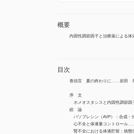
概要
内因性調節因子と治療薬による体
目次
巻頭言 夏の終わりに……岩田 
序 文
ホメオスタシスと内因性調節因
総 論
バソプレシン（AVP）：合成・
心不全と体液量コントロール…
腎不全における体液貯留：病態