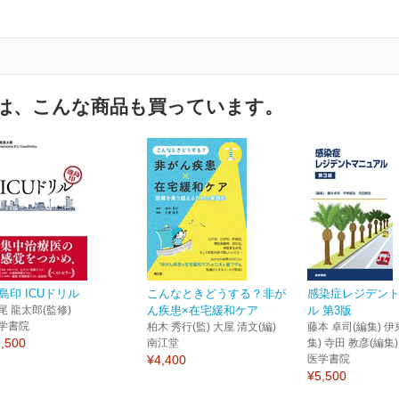
は、こんな商品も買っています。
島印 ICUドリル
こんなときどうする？非が
感染症レジデン
尾 龍太郎(監修)
ん疾患×在宅緩和ケア
ル 第3版
学書院
柏木 秀行(監) 大屋 清文(編)
藤本 卓司(編集) 伊
,500
南江堂
集) 寺田 教彦(編集)
¥4,400
医学書院
¥5,500