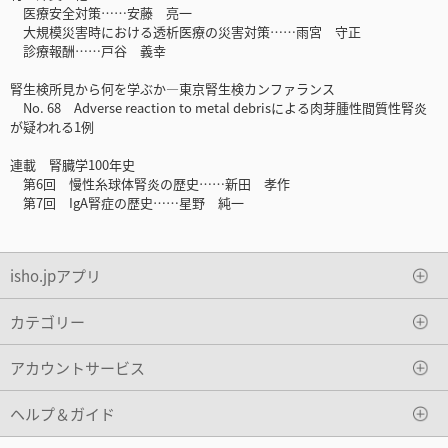
医療安全対策……安藤 亮一
大規模災害時における透析医療の災害対策……雨宮 守正
診療報酬……戸谷 義幸
腎生検所見から何を学ぶか―東京腎生検カンファランス
No. 68 Adverse reaction to metal debrisによる肉芽腫性間質性腎炎
が疑われる1例
連載 腎臓学100年史
第6回 慢性糸球体腎炎の歴史……新田 孝作
第7回 IgA腎症の歴史……星野 純一
isho.jpアプリ
カテゴリー
アカウントサービス
ヘルプ＆ガイド