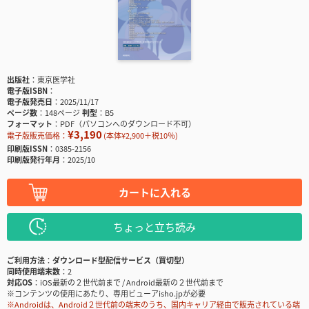
出版社
東京医学社
電子版ISBN
電子版発売日
2025/11/17
ページ数
148ページ
判型
B5
フォーマット
PDF（パソコンへのダウンロード不可）
¥3,190
電子版販売価格：
(本体¥2,900＋税10％)
印刷版ISSN
0385-2156
印刷版発行年月
2025/10
カートに入れる
ちょっと立ち読み
ご利用方法
ダウンロード型配信サービス（買切型）
同時使用端末数
2
対応OS
iOS最新の２世代前まで / Android最新の２世代前まで
※コンテンツの使用にあたり、専用ビューアisho.jpが必要
※Androidは、Android２世代前の端末のうち、国内キャリア経由で販売されている端