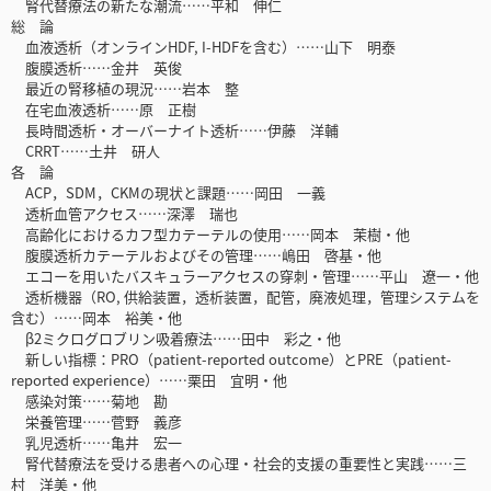
腎代替療法の新たな潮流……平和 伸仁
総 論
血液透析（オンラインHDF, I-HDFを含む）……山下 明泰
腹膜透析……金井 英俊
最近の腎移植の現況……岩本 整
在宅血液透析……原 正樹
長時間透析・オーバーナイト透析……伊藤 洋輔
CRRT……土井 研人
各 論
ACP，SDM，CKMの現状と課題……岡田 一義
透析血管アクセス……深澤 瑞也
高齢化におけるカフ型カテーテルの使用……岡本 茉樹・他
腹膜透析カテーテルおよびその管理……嶋田 啓基・他
エコーを用いたバスキュラーアクセスの穿刺・管理……平山 遼一・他
透析機器（RO, 供給装置，透析装置，配管，廃液処理，管理システムを
含む）……岡本 裕美・他
β2ミクログロブリン吸着療法……田中 彩之・他
新しい指標：PRO（patient-reported outcome）とPRE（patient-
reported experience）……栗田 宜明・他
感染対策……菊地 勘
栄養管理……菅野 義彦
乳児透析……亀井 宏一
腎代替療法を受ける患者への心理・社会的支援の重要性と実践……三
村 洋美・他