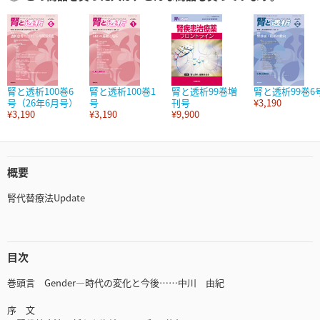
腎と透析100巻6
腎と透析100巻1
腎と透析99巻増
腎と透析99巻6
号（26年6月号）
号
刊号
¥3,190
¥3,190
¥3,190
¥9,900
概要
腎代替療法Update
目次
巻頭言 Gender―時代の変化と今後……中川 由紀
序 文