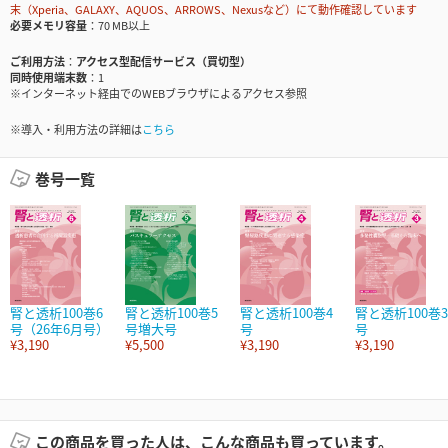
末（Xperia、GALAXY、AQUOS、ARROWS、Nexusなど）にて動作確認しています
必要メモリ容量
70 MB以上
ご利用方法
アクセス型配信サービス（買切型）
同時使用端末数
1
※インターネット経由でのWEBブラウザによるアクセス参照
※導入・利用方法の詳細は
こちら
巻号一覧
腎と透析100巻6
腎と透析100巻5
腎と透析100巻4
腎と透析100巻3
号（26年6月号）
号増大号
号
号
¥3,190
¥5,500
¥3,190
¥3,190
この商品を買った人は、こんな商品も買っています。