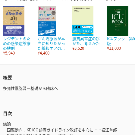
レジデントのた
がん治療医が本
脂質異常症の診
ICUブック 第5
めの感染症診療
当に知りたかっ
かた、考えかた
版
の鉄則
た緩和ケアの...
¥3,520
¥11,000
¥5,940
¥4,400
概要
多発性囊胞腎―基礎から臨床へ
目次
総論
国際動向：KDIGO診療ガイドライン改訂を中心に……堀江重郎