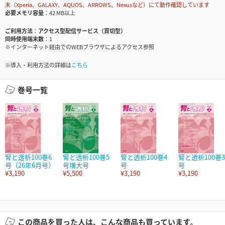
末（Xperia、GALAXY、AQUOS、ARROWS、Nexusなど）にて動作確認しています
必要メモリ容量
42 MB以上
ご利用方法
アクセス型配信サービス（買切型）
同時使用端末数
1
※インターネット経由でのWEBブラウザによるアクセス参照
※導入・利用方法の詳細は
こちら
巻号一覧
腎と透析100巻6
腎と透析100巻5
腎と透析100巻4
腎と透析100巻3
号（26年6月号）
号増大号
号
号
¥3,190
¥5,500
¥3,190
¥3,190
この商品を買った人は、こんな商品も買っています。