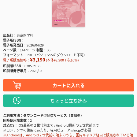
出版社
東京医学社
電子版ISBN
電子版発売日
2026/04/29
ページ数
144ページ
判型
B5
フォーマット
PDF（パソコンへのダウンロード不可）
¥3,190
電子版販売価格：
(本体¥2,900＋税10％)
印刷版ISSN
0385-2156
印刷版発行年月
2026/03
カートに入れる
ちょっと立ち読み
ご利用方法
ダウンロード型配信サービス（買切型）
同時使用端末数
2
対応OS
iOS最新の２世代前まで / Android最新の２世代前まで
※コンテンツの使用にあたり、専用ビューアisho.jpが必要
※Androidは、Android２世代前の端末のうち、国内キャリア経由で販売されている端