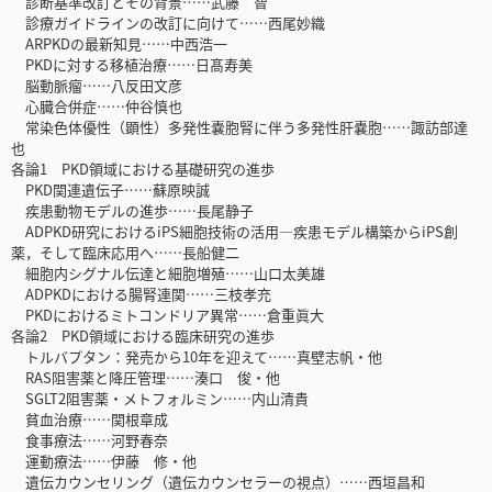
診断基準改訂とその背景……武藤 智
診療ガイドラインの改訂に向けて……西尾妙織
ARPKDの最新知見……中西浩一
PKDに対する移植治療……日髙寿美
脳動脈瘤……八反田文彦
心臓合併症……仲谷慎也
常染色体優性（顕性）多発性嚢胞腎に伴う多発性肝嚢胞……諏訪部達
也
各論1 PKD領域における基礎研究の進歩
PKD関連遺伝子……蘇原映誠
疾患動物モデルの進歩……長尾静子
ADPKD研究におけるiPS細胞技術の活用―疾患モデル構築からiPS創
薬，そして臨床応用へ……長船健二
細胞内シグナル伝達と細胞増殖……山口太美雄
ADPKDにおける腸腎連関……三枝孝充
PKDにおけるミトコンドリア異常……倉重眞大
各論2 PKD領域における臨床研究の進歩
トルバプタン：発売から10年を迎えて……真壁志帆・他
RAS阻害薬と降圧管理……湊口 俊・他
SGLT2阻害薬・メトフォルミン……内山清貴
貧血治療……関根章成
食事療法……河野春奈
運動療法……伊藤 修・他
遺伝カウンセリング（遺伝カウンセラーの視点）……西垣昌和