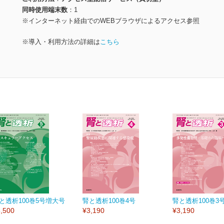
同時使用端末数
1
※インターネット経由でのWEBブラウザによるアクセス参照
※導入・利用方法の詳細は
こちら
と透析100巻5号増大号
腎と透析100巻4号
腎と透析100巻3
,500
¥3,190
¥3,190