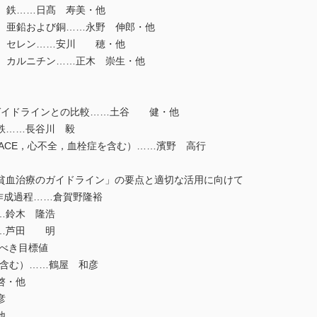
 鉄……日髙 寿美・他
 亜鉛および銅……永野 伸郎・他
子 セレン……安川 穂・他
 カルニチン……正木 崇生・他
ガイドラインとの比較……土谷 健・他
……長谷川 毅
ACE，心不全，血栓症を含む）……濱野 高行
血治療のガイドライン」の要点と適切な活用に向けて
作成過程……倉賀野隆裕
…鈴木 隆浩
…芦田 明
べき目標値
含む）……鶴屋 和彦
啓・他
彦
他