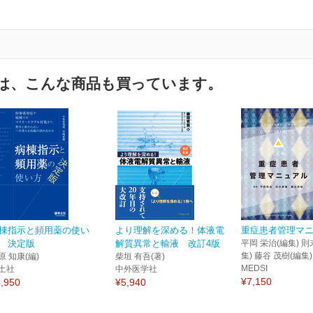
は、こんな商品も買っています。
棟指示と頻用薬の使い
より理解を深める！体液電
重症患者管理マ
 決定版
解質異常と輸液 改訂4版
平岡 栄治(編集) 則
集) 藤谷 茂樹(編集)
原 知康(編)
柴垣 有吾(著)
MEDSI
土社
中外医学社
¥7,150
,950
¥5,940