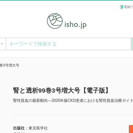
初め
ー
9巻3号増大号
腎と透析99巻3号増大号【電子版】
腎性貧血の最新動向―2025年版CKD患者における腎性貧血治療ガイ
出版社
東京医学社