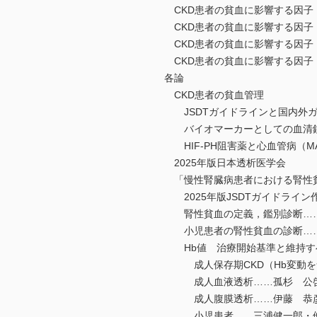
CKD患者の貧血に影響する因子
CKD患者の貧血に影響する因子
CKD患者の貧血に影響する因
CKD患者の貧血に影響する因子
各論
CKD患者の貧血管理
JSDTガイドラインと国内外
バイオマーカーとしての血清鉄
HIF-PH阻害薬と心血管病（M
2025年版日本透析医学会
「慢性腎臓病患者における腎性貧
2025年版JSDTガイドライン
腎性貧血の定義，鑑別診断…
小児患者の腎性貧血の診断…
Hb値 治療開始基準と維持す
成人保存期CKD（Hb変動を
成人血液透析……孤杉 公
成人腹膜透析……伊藤 恭
小児患者……三浦健一郎・