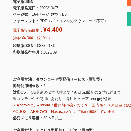
電子版ISBN
電子版発売日
2025/10/27
ページ数
164ページ
判型
B5
フォーマット
PDF（パソコンへのダウンロード不可）
¥4,400
電子版販売価格：
(本体¥4,000＋税10％)
印刷版ISSN
0385-2156
印刷版発行年月
2025/09
ご利用方法
ダウンロード型配信サービス（買切型）
同時使用端末数
2
対応OS
iOS最新の２世代前まで / Android最新の２世代前まで
※コンテンツの使用にあたり、専用ビューアisho.jpが必要
※Androidは、Android２世代前の端末のうち、国内キャリア経由で販
AQUOS、ARROWS、Nexusなど）にて動作確認しています
必要メモリ容量
36 MB以上
ご利用方法
アクセス型配信サービス（買切型）