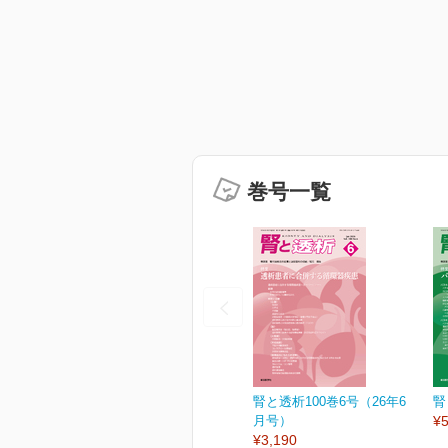
巻号一覧
腎と透析100巻6号（26年6
腎
月号）
¥5
¥3,190