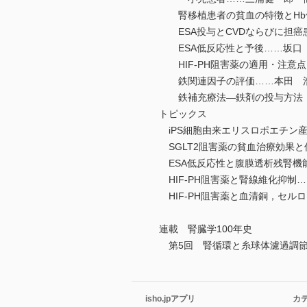
腎移植患者の貧血の特徴とHb
ESA投与とCVDならびに担癌
ESA低反応性と予後……坂口
HIF-PH阻害薬の適用・注意
鉄関連因子の評価……本田 
鉄補充療法―鉄剤の投与方法，
トピックス
iPS細胞由来エリスロポエチン
SGLT2阻害薬の貧血治療効果
ESA低反応性と腹膜透析残腎機
HIF-PH阻害薬と腎線維化抑制
HIF-PH阻害薬と血清銅，セル
連載 腎臓学100年史
第5回 腎循環と糸球体濾過調節
isho.jpアプリ
カ