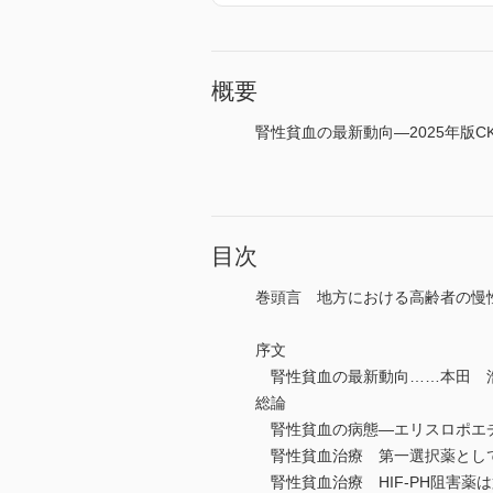
概要
腎性貧血の最新動向―2025年版
目次
巻頭言 地方における高齢者の慢
序文
腎性貧血の最新動向……本田 
総論
腎性貧血の病態―エリスロポエ
腎性貧血治療 第一選択薬として
腎性貧血治療 HIF-PH阻害薬