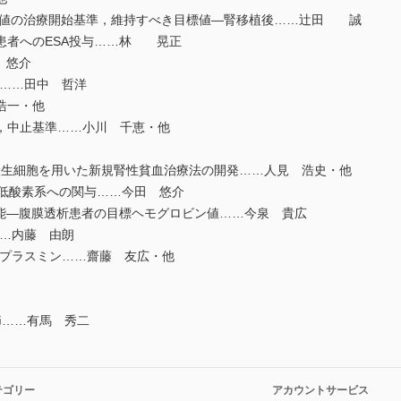
値の治療開始基準，維持すべき目標値―腎移植後……辻田 誠
患者へのESA投与……林 晃正
 悠介
点……田中 哲洋
浩一・他
中止基準……小川 千恵・他
産生細胞を用いた新規腎性貧血治療法の開発……人見 浩史・他
と低酸素系への関与……今田 悠介
能―腹膜透析患者の目標ヘモグロビン値……今泉 貴広
……内藤 由朗
ロプラスミン……齋藤 友広・他
……有馬 秀二
テゴリー
アカウントサービス