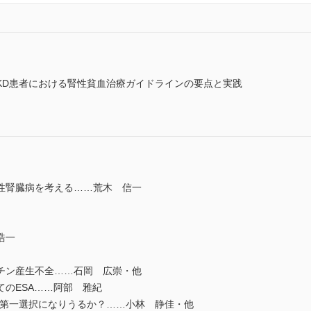
CKD患者における腎性貧血治療ガイドラインの要点と実践
性腎臓病を考える……荒木 信一
浩一
チン産生不全……石岡 広崇・他
のESA……阿部 雅紀
は第一選択になりうるか？……小林 静佳・他