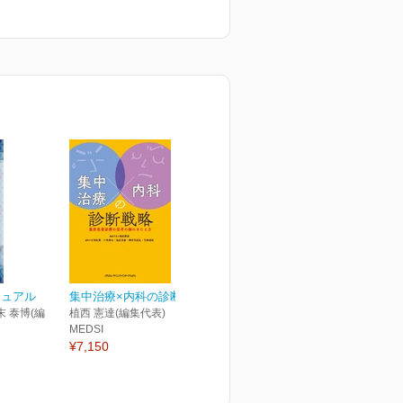
ニュアル
集中治療×内科の診断戦略
末 泰博(編
植西 憲達(編集代表)
MEDSI
¥7,150