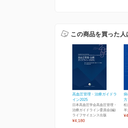
この商品を買った人
高血圧管理・治療ガイドラ
病
イン2025
方
日本高血圧学会高血圧管理・
松
治療ガイドライン委員会(編)
羊
ライフサイエンス出版
¥4
¥4,180