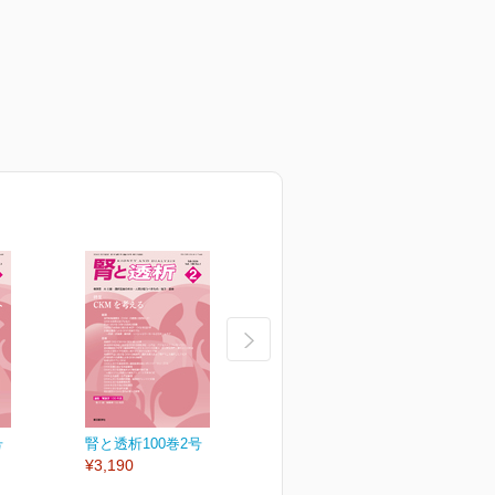
号
腎と透析100巻2号
腎と透析100巻1号
¥3,190
¥3,190
¥