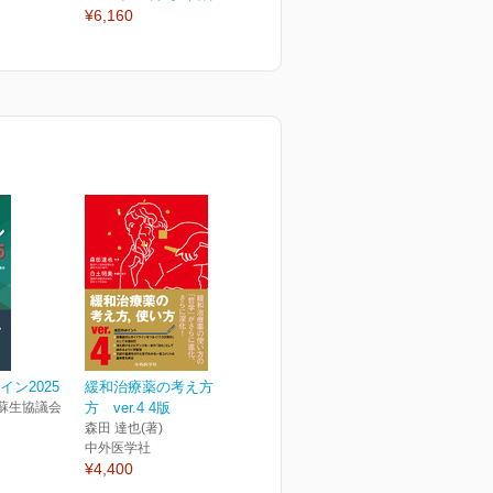
¥6,160
¥2,970
¥
イン2025
緩和治療薬の考え方、使い
蘇生協議会
方 ver.4 4版
森田 達也(著)
中外医学社
¥4,400