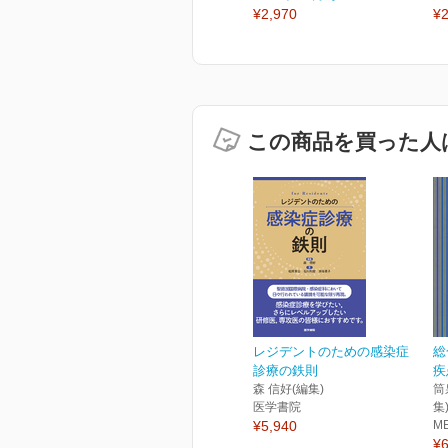
¥2,970
¥2
この商品を買った人
レジデントのための感染症
総
診療の鉄則
疾
森 信好(編集)
筒
医学書院
集
¥5,940
M
¥6