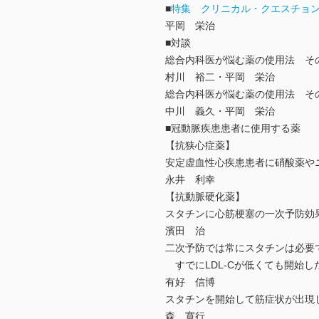
■
特集 クリニカル・クエスチョ
平岡 栄治
■対談
総合内科医が悩む薬の使用法 そ
村川 裕二・平岡 栄治
総合内科医が悩む薬の使用法 そ
中川 義久・平岡 栄治
■冠動脈疾患患者に使用する薬
【抗狭心症薬】
安定虚血性心疾患患者に硝酸薬や
永井 利幸
【抗動脈硬化薬】
スタチンに心筋梗塞の一次予防効
濱田 治
二次予防では常にスタチンは必要
すでにLDL-Cが低くても開始し
有好 信博
スタチンを開始して筋症状が出現
森 寛行