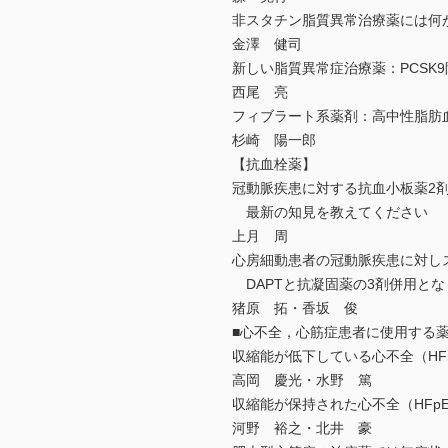
非スタチン脂質異常治療薬には何
金澤 健司
新しい脂質異常症治療薬：PCSK
西尾 亮
フィブラート系薬剤：高中性脂肪
杉崎 陽一郎
【抗血栓薬】
冠動脈疾患に対する抗血小板薬2剤
最新の知見を教えてください
上月 周
心房細動患者の冠動脈疾患に対し
DAPTと抗凝固薬の3剤併用と
猪原 拓・香坂 俊
■心不全，心筋症患者に使用する
収縮能が低下している心不全（HF
高岡 慶光・水野 篤
収縮能が保持された心不全（HFp
河野 裕之・北井 豪