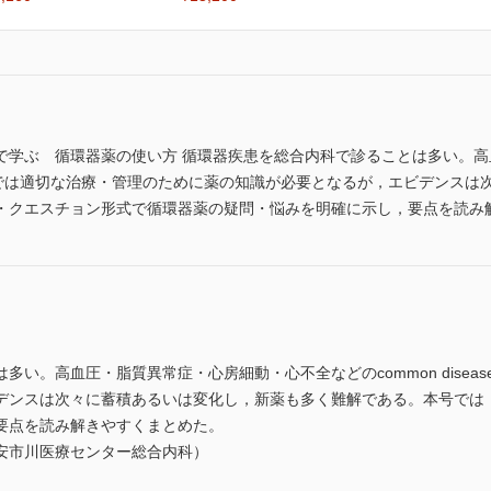
で学ぶ 循環器薬の使い方 循環器疾患を総合内科で診ることは多い。
の薬物療法では適切な治療・管理のために薬の知識が必要となるが，エビデン
・クエスチョン形式で循環器薬の疑問・悩みを明確に示し，要点を読み
多い。高血圧・脂質異常症・心房細動・心不全などのcommon dise
デンスは次々に蓄積あるいは変化し，新薬も多く難解である。本号では
要点を読み解きやすくまとめた。
安市川医療センター総合内科）