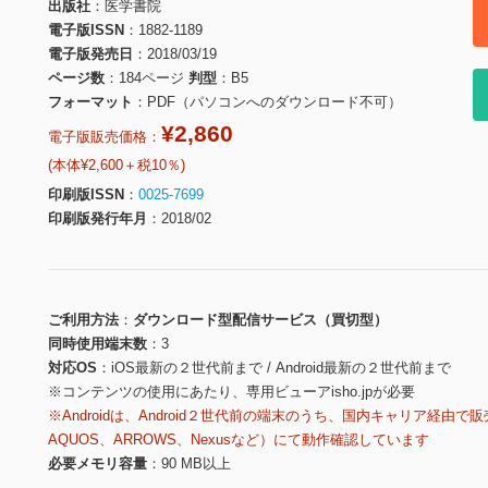
出版社
医学書院
電子版ISSN
1882-1189
電子版発売日
2018/03/19
ページ数
184ページ
判型
B5
フォーマット
PDF（パソコンへのダウンロード不可）
¥2,860
電子版販売価格：
(本体¥2,600＋税10％)
印刷版ISSN
0025-7699
印刷版発行年月
2018/02
ご利用方法
ダウンロード型配信サービス（買切型）
同時使用端末数
3
対応OS
iOS最新の２世代前まで / Android最新の２世代前まで
※コンテンツの使用にあたり、専用ビューアisho.jpが必要
※Androidは、Android２世代前の端末のうち、国内キャリア経由で販
AQUOS、ARROWS、Nexusなど）にて動作確認しています
必要メモリ容量
90 MB以上