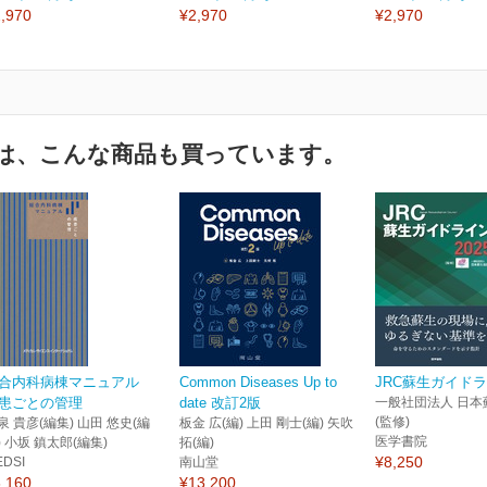
,970
¥2,970
¥2,970
は、こんな商品も買っています。
合内科病棟マニュアル
Common Diseases Up to
JRC蘇生ガイドラ
患ごとの管理
date 改訂2版
一般社団法人 日本
(監修)
泉 貴彦(編集) 山田 悠史(編
板金 広(編) 上田 剛士(編) 矢吹
医学書院
) 小坂 鎮太郎(編集)
拓(編)
¥8,250
EDSI
南山堂
,160
¥13,200