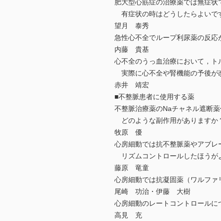
肥大型心筋症の治療薬では無症状
有症状の時はどうしたらよいで
望月 泰秀
急性心不全でループ利尿薬の反応
内藤 貴基
心不全のうっ血治療において，ト
実際に心不全や腎機能の予後が
赤井 靖宏
■不整脈患者に使用する薬
不整脈治療薬のNaチャネル遮断
どのような副作用がありますか
牧原 優
心房細動では抗不整脈薬やアブレ
リズムコントロールしたほうが
藤原 竜童
心房細動では抗凝固薬（ワルファ
尾崎 功治・伊藤 大樹
心房細動のレートコントロールに
高見 充