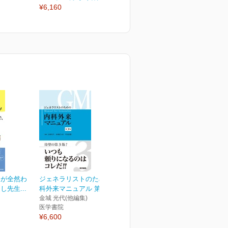
¥6,160
¥2,970
¥
務が全然わ
ジェネラリストのための内
先生...
科外来マニュアル 第3版
金城 光代(他編集)
医学書院
¥6,600