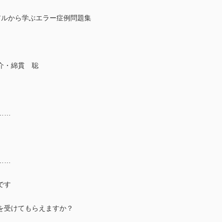
アルから学ぶエラー症例問題集
介・綿貫 聡
……
……
です
を受けてもらえますか？