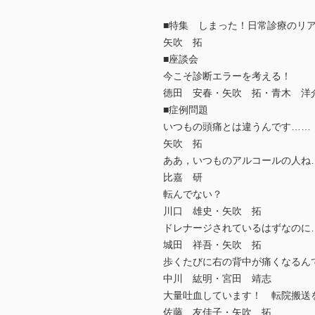
■特集 しまった！日常診療のリ
矢吹 拓
■座談会
今こそ診断エラーを考える！
徳田 安春・矢吹 拓・青木 洋
■症例問題
いつもの頭痛とは違うんです……
矢吹 拓
ああ，いつものアルコールの人ね
比嘉 研
転んでない？
川口 雄史・矢吹 拓
ドレナージされているはずなのに
城田 祥吾・矢吹 拓
歩くたびに右の背中が痛くなるん
中川 紘明・宮田 靖志
大量吐血しています！ 転院搬送
佐藤 友佳子・矢吹 拓