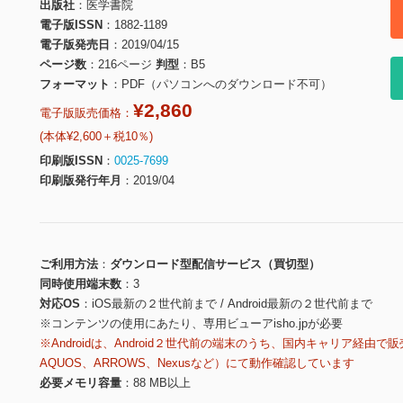
出版社
医学書院
電子版ISSN
1882-1189
電子版発売日
2019/04/15
ページ数
216ページ
判型
B5
フォーマット
PDF（パソコンへのダウンロード不可）
¥2,860
電子版販売価格：
(本体¥2,600＋税10％)
印刷版ISSN
0025-7699
印刷版発行年月
2019/04
ご利用方法
ダウンロード型配信サービス（買切型）
同時使用端末数
3
対応OS
iOS最新の２世代前まで / Android最新の２世代前まで
※コンテンツの使用にあたり、専用ビューアisho.jpが必要
※Androidは、Android２世代前の端末のうち、国内キャリア経由で販
AQUOS、ARROWS、Nexusなど）にて動作確認しています
必要メモリ容量
88 MB以上