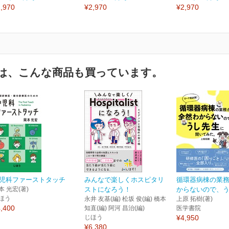
,970
¥2,970
¥2,970
は、こんな商品も買っています。
児科ファーストタッチ
みんなで楽しくホスピタリ
循環器病棟の業
本 光宏(著)
ストになろう！
からないので、うし
ほう
永井 友基(編) 松坂 俊(編) 橋本
上原 拓樹(著)
,400
知直(編) 阿河 昌治(編)
医学書院
じほう
¥4,950
¥6,380