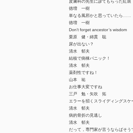
皮膚科の先生に診てもらった紅斑
徳増 一樹
単なる風邪かと思っていたら……
徳増 一樹
Don’t forget ancestor’s wisdom
栗原 健・綿貫 聡
尿が出ない？
清水 郁夫
結核で病棟パニック！
清水 郁夫
薬剤性ですね！
山本 祐
お仕事大変ですね
三戸 勉・矢吹 拓
エラーを招くスライディングスケ
清水 郁夫
病的骨折の見逃し
清水 郁夫
だって，専門家が言うならばそうで