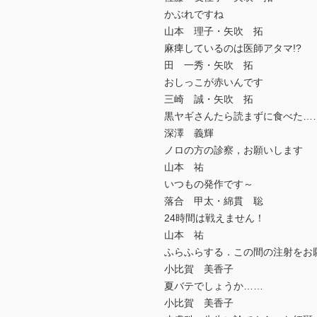
かぶれですね
山本 理子・矢吹 拓
麻痺しているのは医師アタマ!?
田 一秀・矢吹 拓
おしっこが赤いんです
三崎 誠・矢吹 拓
黒ヤギさんたら読まずに食べた…
深澤 義輝
ノロの方の診察，お願いします
山本 祐
いつもの発作です～
落合 甲太・綿貫 聡
24時間は戦えません！
山本 祐
ふらふらする．この間の注射をお
小比賀 美香子
夏バテでしょうか……
小比賀 美香子