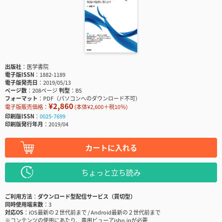
出版社
医学書院
電子版ISSN
1882-1189
電子版発売日
2019/05/13
ページ数
208ページ
判型
B5
フォーマット
PDF（パソコンへのダウンロード不可）
¥2,860
電子版販売価格：
(本体¥2,600＋税10％)
印刷版ISSN
0025-7699
印刷版発行年月
2019/04
カートに入れる
ちょっと立ち読み
ご利用方法
ダウンロード型配信サービス（買切型）
同時使用端末数
3
対応OS
iOS最新の２世代前まで / Android最新の２世代前まで
※コンテンツの使用にあたり、専用ビューアisho.jpが必要