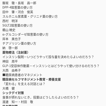
飯坂 徹・長坂 昌一郎
DPP-4阻害薬の使い方
田中 肇・河合 俊英
スルホニル尿素薬・グリニド薬の使い方
西村 明洋
SGLT2阻害薬の使い方
櫛山 暁史
α-グルコシダーゼ阻害薬の使い方
岸本 美也子
チアゾリジン薬の使い方
納 啓一郎
薬物療法（注射薬）
インスリン製剤－いつどうやって投与量を決めたらよいのだろう？
神田 周平
GLP-1受容体作動薬－インスリンとはどうやって使い分けるのだろう？
大西 由希子
■糖尿病患者のマネジメント
糖尿病セルフマネジメント教育・療養支援
「変わる」を支える対話とは？
大橋 健
シックデイ対策
食事が摂れないとき，投薬はどうしたらよいのだろう？
渡邊 知一・村田 敬