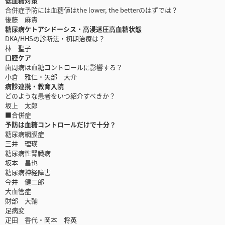
低血糖対策
合併症予防には血糖値はthe lower, the betterのはずでは？
後藤 麻貴
糖尿病ケトアシドーシス・高浸透圧高血糖状態
DKA/HHSの診断法・初期治療は？
林 聖子
口腔ケア
歯周病は血糖コントロールに影響する？
小倉 雅仁・矢部 大介
病診連携・教育入院
どのような患者をいつ紹介すべきか？
坂上 太郎
■合併症
予防は血糖コントロールだけで十分？
糖尿病網膜症
三井 理瑛
糖尿病性腎臓病
坂本 昌也
糖尿病神経障害
今井 健二郎
大血管症
財部 大輔
足病変
疋田 香代・岡本 将英