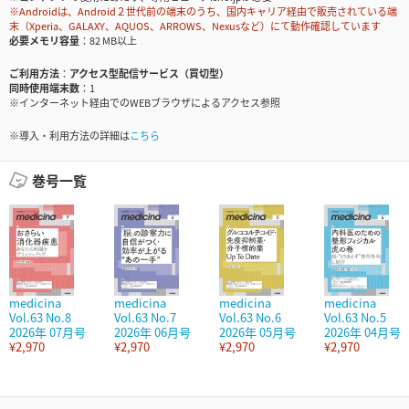
※Androidは、Android２世代前の端末のうち、国内キャリア経由で販売されている端
末（Xperia、GALAXY、AQUOS、ARROWS、Nexusなど）にて動作確認しています
必要メモリ容量
82 MB以上
ご利用方法
アクセス型配信サービス（買切型）
同時使用端末数
1
※インターネット経由でのWEBブラウザによるアクセス参照
※導入・利用方法の詳細は
こちら
巻号一覧
medicina
medicina
medicina
medicina
Vol.63 No.8
Vol.63 No.7
Vol.63 No.6
Vol.63 No.5
2026年 07月号
2026年 06月号
2026年 05月号
2026年 04月号
¥2,970
¥2,970
¥2,970
¥2,970