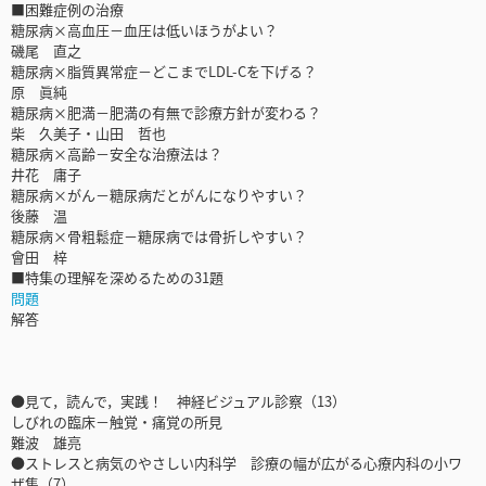
■困難症例の治療
糖尿病×高血圧－血圧は低いほうがよい？
磯尾 直之
糖尿病×脂質異常症－どこまでLDL-Cを下げる？
原 眞純
糖尿病×肥満－肥満の有無で診療方針が変わる？
柴 久美子・山田 哲也
糖尿病×高齢－安全な治療法は？
井花 庸子
糖尿病×がん－糖尿病だとがんになりやすい？
後藤 温
糖尿病×骨粗鬆症－糖尿病では骨折しやすい？
會田 梓
■特集の理解を深めるための31題
問題
解答
●見て，読んで，実践！ 神経ビジュアル診察（13）
しびれの臨床－触覚・痛覚の所見
難波 雄亮
●ストレスと病気のやさしい内科学 診療の幅が広がる心療内科の小ワ
ザ集（7）