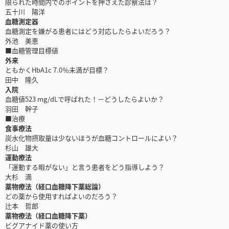
限られた時間内でのポイントを押さえた診察法は？
五十川 陽洋
血糖測定器
血糖測定を嫌がる患者にはどう対応したらよいだろう？
外池 美恵
■血糖管理目標値
外来
ともかくHbA1c 7.0％未満が目標？
田中 隆久
入院
血糖値523 mg/dLで呼ばれた！－どうしたらよいか？
羽田 幹子
■治療
食事療法
炭水化物摂取量は少ないほうが血糖コントロールによい？
杉山 雄大
運動療法
「運動する暇がない」と言う患者をどう指導しよう？
大杉 満
薬物療法（経口血糖降下薬総論）
どの薬から使用すればよいのだろう？
辻本 哲郎
薬物療法（経口血糖降下薬）
ビグアナイド薬の使い方