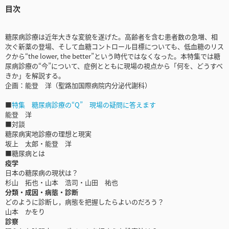
目次
糖尿病診療は近年大きな変貌を遂げた。高齢者を含む患者数の急増、相
次ぐ新薬の登場、そして血糖コントロール目標についても、低血糖のリス
クから“the lower, the better”という時代ではなくなった。本特集では糖
尿病診療の“今”について、症例とともに現場の視点から「何を、どうすべ
きか」を解説する。
企画：能登 洋（聖路加国際病院内分泌代謝科）
■
特集 糖尿病診療の“Q” 現場の疑問に答えます
能登 洋
■対談
糖尿病実地診療の理想と現実
坂上 太郎・能登 洋
■糖尿病とは
疫学
日本の糖尿病の現状は？
杉山 拓也・山本 浩司・山田 祐也
分類・成因・病態・診断
どのように診断し，病態を把握したらよいのだろう？
山本 かをり
診察