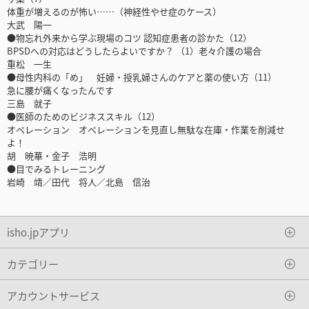
体重が増えるのが怖い……（神経性やせ症のケース）
大武 陽一
●物忘れ外来から学ぶ現場のコツ 認知症患者の診かた（12）
BPSDへの対応はどうしたらよいですか？ （1）老々介護の場合
重松 一生
●母性内科の「め」 妊婦・授乳婦さんのケアと薬の使い方（11）
急に腰が痛くなったんです
三島 就子
●医師のためのビジネススキル（12）
オペレーション オペレーションを見直し無駄な在庫・作業を削減せ
よ！
胡 暁華・金子 浩明
●目でみるトレーニング
岩崎 靖／田代 将人／北島 信治
isho.jpアプリ
カテゴリー
アカウントサービス