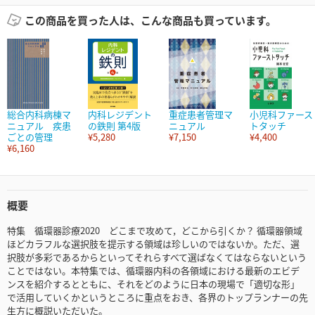
この商品を買った人は、こんな商品も買っています。
総合内科病棟マ
内科レジデント
重症患者管理マ
小児科ファース
ニュアル 疾患
の鉄則 第4版
ニュアル
トタッチ
ごとの管理
¥5,280
¥7,150
¥4,400
¥6,160
概要
特集 循環器診療2020 どこまで攻めて，どこから引くか？ 循環器領域
ほどカラフルな選択肢を提示する領域は珍しいのではないか。ただ、選
択肢が多彩であるからといってそれらすべて選ばなくてはならないという
ことではない。本特集では、循環器内科の各領域における最新のエビデ
ンスを紹介するとともに、それをどのように日本の現場で「適切な形」
で活用していくかというところに重点をおき、各界のトップランナーの先
生方に概説いただいた。