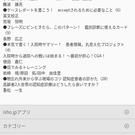
難波 雄亮
●ケースレポートを書こう！ acceptされるために必要なこと（6）
英文校正
見坂 恒明
●フレーズにピンときたら，このパターン！ 鑑別診断に使えるカード
（9）
長野 広之
●本気で書く！入院時サマリー！ 患者情報，丸見え化プロジェクト
（4）
入院時から退院への戦いは始まる！ ～最初が肝心！CGA！
徳田 嘉仁
●目でみるトレーニング
岩崎 靖/原田 拓/田中 由佳里
●物忘れ外来から学ぶ現場のコツ 認知症患者の診かた（28）
高齢者2人世帯の認知症診療はどうしたら良いですか？
重松 一生
isho.jpアプリ
カテゴリー