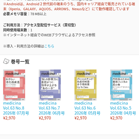
※Androidは、Android２世代前の端末のうち、国内キャリア経由で販売されている端
末（Xperia、GALAXY、AQUOS、ARROWS、Nexusなど）にて動作確認しています
必要メモリ容量
78 MB以上
ご利用方法
アクセス型配信サービス（買切型）
同時使用端末数
1
※インターネット経由でのWEBブラウザによるアクセス参照
※導入・利用方法の詳細は
こちら
巻号一覧
medicina
medicina
medicina
medicina
Vol.63 No.8
Vol.63 No.7
Vol.63 No.6
Vol.63 No.5
2026年 07月号
2026年 06月号
2026年 05月号
2026年 04月号
¥2,970
¥2,970
¥2,970
¥2,970