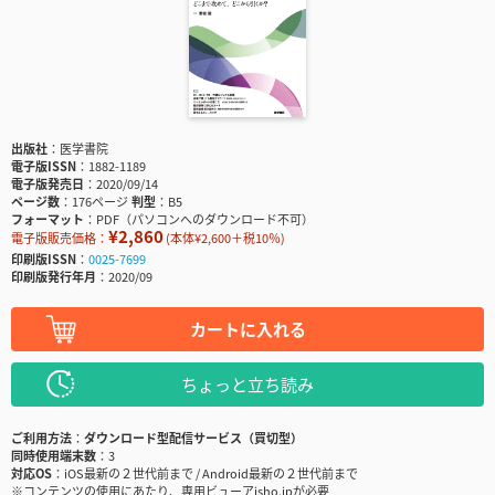
出版社
医学書院
電子版ISSN
1882-1189
電子版発売日
2020/09/14
ページ数
176ページ
判型
B5
フォーマット
PDF（パソコンへのダウンロード不可）
¥2,860
電子版販売価格：
(本体¥2,600＋税10％)
印刷版ISSN
0025-7699
印刷版発行年月
2020/09
カートに入れる
ちょっと立ち読み
ご利用方法
ダウンロード型配信サービス（買切型）
同時使用端末数
3
対応OS
iOS最新の２世代前まで / Android最新の２世代前まで
※コンテンツの使用にあたり、専用ビューアisho.jpが必要