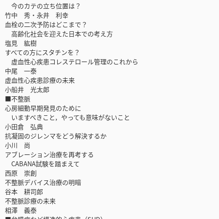
今のカテの立ち位置は？
竹中 秀・永井 利幸
血栓の二次予防はどこまで？
高齢化社会を迎えた日本での考え方
塩見 紘樹
すべての方にスタチンを？
虚血性心疾患コレステロール管理のこれから
中尾 一泰
虚血性心疾患診療の未来
小船井 光太郎
■不整脈
心房細動早期発見のために
いますべきこと，やっても意味がないこと
小田倉 弘典
抗凝固のジレンマをどう解決するか
小川 尚
アブレーション治療を再考する
CABANA試験を踏まえて
西原 崇創
不整脈デバイス治療の明暗
谷本 耕司郎
不整脈診療の未来
相澤 義泰