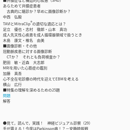
■弁膜症など構造的心疾患（SHD）
あらためて弁膜症患者
古典的に聴診か？早めに画像診断か？
中西 弘毅
®
TAVIとMitraClip
の適切な適応とは？
足立 優也・志村 徹郎・山本 真功
成人先天性心疾患を成人循環器領域で扱うとき
木島 康文・椎名 由美
■画像診断・その他
冠動脈疾患に対する画像診断
CTか？ それとも負荷検査か？
肥田 敏・近森 大志郎
MRIを用いた心筋症の鑑別
加藤 真吾
心不全在宅診療の時代を迎えてEBMを考える
横山 広行
■特集の理解を深めるための25題
問題
解答
●見て，読んで，実践！ 神経ビジュアル診察（29）
手が震える！今度はParkinson病！？－安静時振戦