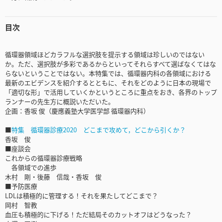
目次
循環器領域ほどカラフルな選択肢を提示する領域は珍しいのではない
か。ただ、選択肢が多彩であるからといってそれらすべて選ばなくてはな
らないということではない。本特集では、循環器内科の各領域における
最新のエビデンスを紹介するとともに、それをどのように日本の現場で
「適切な形」で活用していくかというところに重点をおき、各界のトップ
ランナーの先生方に概説いただいた。
企画：香坂 俊（慶應義塾大学医学部 循環器内科）
■
特集 循環器診療2020 どこまで攻めて，どこから引くか？
香坂 俊
■座談会
これからの循環器診療戦略
各領域での進歩
木村 剛・後藤 信哉・香坂 俊
■予防医療
LDLは積極的に管理する！それを果たしてどこまで？
岡村 智教
血圧も積極的に下げる！ただ結局そのカットオフはどうなった？