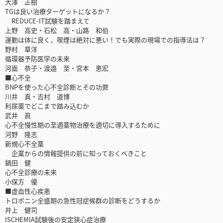
大澤 正樹
TGは良い治療ターゲットになるか？
REDUCE-IT試験を踏まえて
上野 高史・石松 高・山路 和伯
運動は体に良く，喫煙は絶対に悪い！でも実際の現場での指導法は？
野村 章洋
循環器予防医学の未来
河面 恭子・渡邉 至・宮本 恵宏
■心不全
BNPを使った心不全診断とその功罪
川井 真・吉村 道博
利尿薬でどこまで踏み込むか
武井 眞
心不全慢性期の至適薬物治療を適切に導入するために
河野 隆志
新規心不全薬
企業からの情報提供の前に知っておくべきこと
鍋田 健
心不全診療の未来
小保方 優
■虚血性心疾患
トロポニン全盛期の急性冠症候群の診断をどうするか
井上 健司
ISCHEMIA試験後の安定狭心症治療