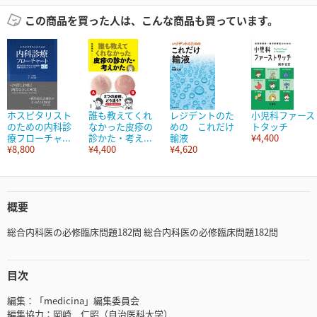
この商品を買った人は、こんな商品も買っています。
ホスピタリスト
誰も教えてくれ
レジデントのた
小児科ファース
のための内科診
なかった皮疹の
めの これだけ
トタッチ
療フローチャ...
診かた・考え...
輸液
¥4,400
¥8,800
¥4,400
¥4,620
概要
総合内科医の必修臨床問題182問 総合内科医の必修臨床問題182問
目次
編集：「medicina」編集委員会
編集協力：岡崎 仁昭（自治医科大学）