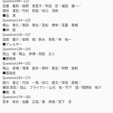
Question99～113
武藤 義和・森野 英里子／早田 宏・福田 雄一／
関谷 潔史／竹村 知容／谷口 浩和
■血 液
Question114～125
横山 泰久／奥田 慎也／高松 博幸／高蓋 寿朗
■神 経
Question126～137
滋賀 健介／岩崎 靖／鈴木 秀和／林 祐一
■アレルギー
Question138～143
西山 理／陶山 恭博・岡田 正人
■膠原病
Question144～152
陶山 恭博／滝澤 直歩・野村 篤史／狩野 俊和
■感染症
Question153～173
関川 喜之・丹羽 一貴／谷口 俊文／岸田 直樹／
藤田 崇宏／羽山 ブライアン／山元 佳・竹下 望／相野田 祐介
■救 急
Question174～182
宮本 恭兵・加藤 正哉／東 秀律／宮下 淳