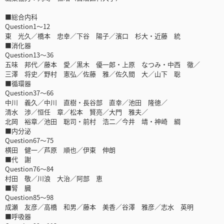
■総合内科
Question1～12
東 光久／橋本 忠幸／下谷 陽子／濱口 杉大・近藤 統
■消化器
Question13～36
五味 邦代／藤本 愛／黒木 優一郎・上原 なつみ・中西 徹／
三澤 将史／野村 憲弘／佐藤 雅／佐久間 大／山下 聡
■循環器
Question37～66
中川 義久／中川 直樹・長谷部 直幸／池田 隆徳／
清水 渉／恒任 章／松本 賢亮／大門 雅夫／
北岡 裕章／池田 聡司・前村 浩二／今井 靖・神崎 綱
■内分泌
Question67～75
横田 健一／芦原 順也／伊東 伸朗
■代 謝
Question76～84
村田 敬／川浪 大治／阿部 恵
■腎 臓
Question85～98
成瀬 友彦／高橋 和男／藤本 美香／谷澤 雅彦／志水 英明
■呼吸器