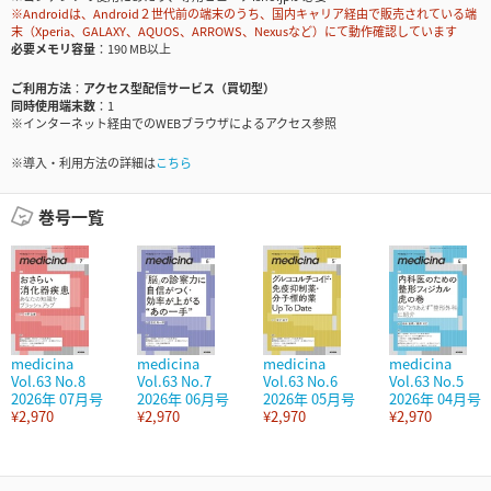
※Androidは、Android２世代前の端末のうち、国内キャリア経由で販売されている端
末（Xperia、GALAXY、AQUOS、ARROWS、Nexusなど）にて動作確認しています
必要メモリ容量
190 MB以上
ご利用方法
アクセス型配信サービス（買切型）
同時使用端末数
1
※インターネット経由でのWEBブラウザによるアクセス参照
※導入・利用方法の詳細は
こちら
巻号一覧
medicina
medicina
medicina
medicina
Vol.63 No.8
Vol.63 No.7
Vol.63 No.6
Vol.63 No.5
2026年 07月号
2026年 06月号
2026年 05月号
2026年 04月号
¥2,970
¥2,970
¥2,970
¥2,970