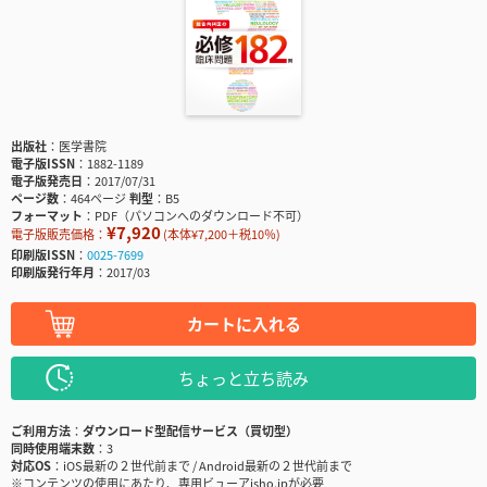
出版社
医学書院
電子版ISSN
1882-1189
電子版発売日
2017/07/31
ページ数
464ページ
判型
B5
フォーマット
PDF（パソコンへのダウンロード不可）
¥7,920
電子版販売価格：
(本体¥7,200＋税10％)
印刷版ISSN
0025-7699
印刷版発行年月
2017/03
カートに入れる
ちょっと立ち読み
ご利用方法
ダウンロード型配信サービス（買切型）
同時使用端末数
3
対応OS
iOS最新の２世代前まで / Android最新の２世代前まで
※コンテンツの使用にあたり、専用ビューアisho.jpが必要