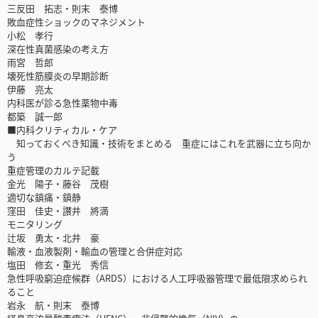
三反田 拓志・則末 泰博
敗血症性ショックのマネジメント
小松 孝行
深在性真菌感染の考え方
雨宮 哲郎
壊死性筋膜炎の早期診断
伊藤 亮太
内科医が診る急性薬物中毒
都築 誠一郎
■内科クリティカル・ケア
知っておくべき知識・技術をまとめる 重症にはこれを武器に立ち向か
う
重症管理のカルテ記載
金光 陽子・藤谷 茂樹
適切な鎮痛・鎮静
窪田 佳史・讃井 將満
モニタリング
辻坂 勇太・北井 豪
輸液・血液製剤・輸血の管理と合併症対応
塩田 修玄・重光 秀信
急性呼吸窮迫症候群（ARDS）における人工呼吸器管理で最低限求められ
ること
岩永 航・則末 泰博