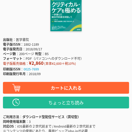
出版社
医学書院
電子版ISSN
1882-1189
電子版発売日
2018/09/17
ページ数
200ページ
判型
B5
フォーマット
PDF（パソコンへのダウンロード不可）
¥2,860
電子版販売価格：
(本体¥2,600＋税10％)
印刷版ISSN
0025-7699
印刷版発行年月
2018/09
カートに入れる
ちょっと立ち読み
ご利用方法
ダウンロード型配信サービス（買切型）
同時使用端末数
3
対応OS
iOS最新の２世代前まで / Android最新の２世代前まで
※コンテンツの使用にあたり、専用ビューアisho.jpが必要