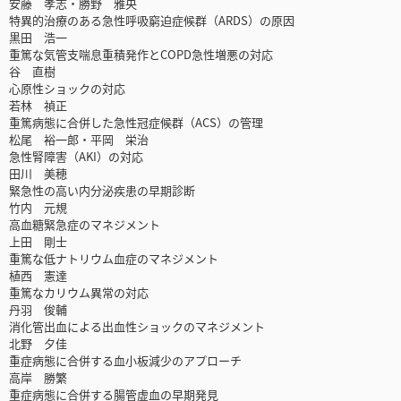
安藤 孝志・勝野 雅央
特異的治療のある急性呼吸窮迫症候群（ARDS）の原因
黒田 浩一
重篤な気管支喘息重積発作とCOPD急性増悪の対応
谷 直樹
心原性ショックの対応
若林 禎正
重篤病態に合併した急性冠症候群（ACS）の管理
松尾 裕一郎・平岡 栄治
急性腎障害（AKI）の対応
田川 美穂
緊急性の高い内分泌疾患の早期診断
竹内 元規
高血糖緊急症のマネジメント
上田 剛士
重篤な低ナトリウム血症のマネジメント
植西 憲達
重篤なカリウム異常の対応
丹羽 俊輔
消化管出血による出血性ショックのマネジメント
北野 夕佳
重症病態に合併する血小板減少のアプローチ
高岸 勝繁
重症病態に合併する腸管虚血の早期発見