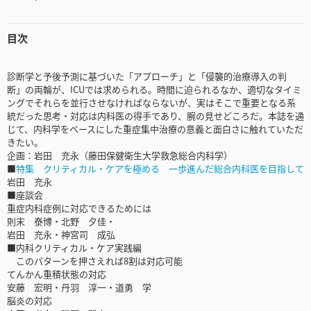
目次
診断学と予後予測に基づいた「アプローチ」と「侵襲的治療導入の判
断」の両輪が、ICUでは求められる。時間に迫られるなか、適切なタイミ
ングでそれらを並行させなければならないが、実はそこで重要となる系
統だった思考・対応は内科医の得手であり、腕の見せどころだ。本誌を通
じて、内科学をベースにした重症集中治療の意義と面白さに触れていただ
きたい。
企画：岩田 充永（藤田保健衛生大学救急総合内科学）
■
特集 クリティカル・ケアを極める 一歩進んだ総合内科医を目指して
岩田 充永
■座談会
重症内科症例に対応できるためには
則末 泰博・北野 夕佳・
岩田 充永・神宮司 成弘
■内科クリティカル・ケア実践編
このパターンを押さえれば8割は対応可能
てんかん重積状態の対応
安藤 宏明・丹羽 淳一・道勇 学
脳炎の対応