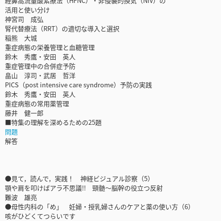
経鼻高流量酸素療法（HFNC）・非侵襲的換気（NIV）の
活用と使い分け
神宮司 成弘
腎代替療法（RRT）の適切な導入と選択
稲熊 大城
重症病態の栄養管理と血糖管理
鈴木 秀鷹・安田 英人
重症管理中の合併症予防
畠山 淳司・武居 哲洋
PICS（post intensive care syndrome）予防の実践
鈴木 秀鷹・安田 英人
重症病態の常用薬管理
藤井 健一郎
■特集の理解を深めるための25題
問題
解答
●見て，読んで，実践！ 神経ビジュアル診察（5）
顎や肩を叩けばアラ不思議!! 頸髄～脳幹の役立つ反射
難波 雄亮
●母性内科の「め」 妊婦・授乳婦さんのケアと薬の使い方（6）
咳がひどくてつらいです