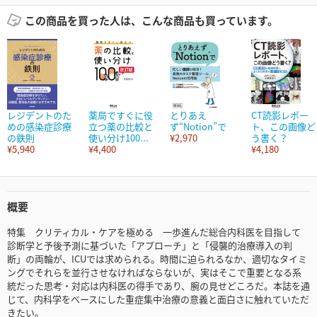
この商品を買った人は、こんな商品も買っています。
レジデントのた
薬局ですぐに役
とりあえ
CT読影レポー
めの感染症診療
立つ薬の比較と
ず“Notion”で
ト、この画像ど
の鉄則
使い分け100...
¥2,970
う書く？
¥5,940
¥4,400
¥4,180
概要
特集 クリティカル・ケアを極める 一歩進んだ総合内科医を目指して
診断学と予後予測に基づいた「アプローチ」と「侵襲的治療導入の判
断」の両輪が、ICUでは求められる。時間に迫られるなか、適切なタイミ
ングでそれらを並行させなければならないが、実はそこで重要となる系
統だった思考・対応は内科医の得手であり、腕の見せどころだ。本誌を通
じて、内科学をベースにした重症集中治療の意義と面白さに触れていただ
きたい。