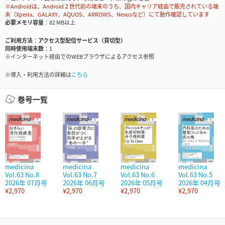
※Androidは、Android２世代前の端末のうち、国内キャリア経由で販売されている端
末（Xperia、GALAXY、AQUOS、ARROWS、Nexusなど）にて動作確認しています
必要メモリ容量
82 MB以上
ご利用方法
アクセス型配信サービス（買切型）
同時使用端末数
1
※インターネット経由でのWEBブラウザによるアクセス参照
※導入・利用方法の詳細は
こちら
巻号一覧
medicina
medicina
medicina
medicina
Vol.63 No.8
Vol.63 No.7
Vol.63 No.6
Vol.63 No.5
2026年 07月号
2026年 06月号
2026年 05月号
2026年 04月号
¥2,970
¥2,970
¥2,970
¥2,970