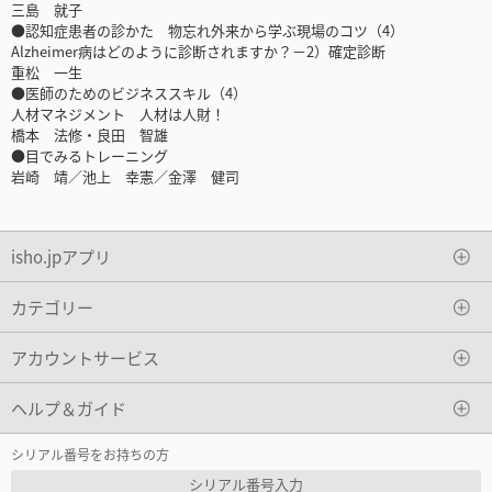
三島 就子
●認知症患者の診かた 物忘れ外来から学ぶ現場のコツ（4）
Alzheimer病はどのように診断されますか？－2）確定診断
重松 一生
●医師のためのビジネススキル（4）
人材マネジメント 人材は人財！
橋本 法修・良田 智雄
●目でみるトレーニング
岩崎 靖／池上 幸憲／金澤 健司
isho.jpアプリ
カテゴリー
アカウントサービス
ヘルプ＆ガイド
シリアル番号をお持ちの方
シリアル番号入力