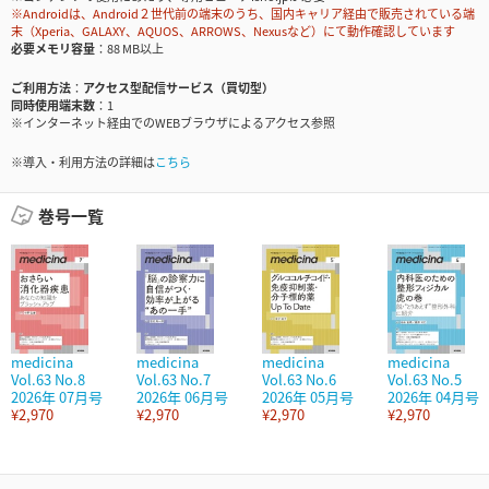
※Androidは、Android２世代前の端末のうち、国内キャリア経由で販売されている端
末（Xperia、GALAXY、AQUOS、ARROWS、Nexusなど）にて動作確認しています
必要メモリ容量
88 MB以上
ご利用方法
アクセス型配信サービス（買切型）
同時使用端末数
1
※インターネット経由でのWEBブラウザによるアクセス参照
※導入・利用方法の詳細は
こちら
巻号一覧
medicina
medicina
medicina
medicina
Vol.63 No.8
Vol.63 No.7
Vol.63 No.6
Vol.63 No.5
2026年 07月号
2026年 06月号
2026年 05月号
2026年 04月号
¥2,970
¥2,970
¥2,970
¥2,970