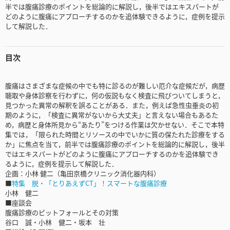
半では腹痛診療のポイントを総論的に解説し，後半ではエキスパートが
どのように腹痛にアプローチするのかを追体験できるように，症例を提示
して解説した．
目次
腹痛はさまざまな症候の中でも特に診るのが難しい厄介な症候だが，病歴
聴取や身体診察を行わずに，何の仮説もなく検査に飛びついてしまうと，
見つかった異常の解釈を誤ることがある．また，例えば急性虫垂炎の初
期のように，「検査に異常がないから大丈夫」と言えない場合もあるた
め，病歴と身体所見から“あたり”をつける作業は欠かせない．そこで本特
集では，「限られた時間とリソースの中でいかに質の保たれた診療をする
か」に焦点を当て，前半では腹痛診療のポイントを総論的に解説し，後半
ではエキスパートがどのように腹痛にアプローチするのかを追体験でき
るように，症例を提示して解説した．
企画：小林 健二（亀田京橋クリニック消化器内科）
■
特集 脱・「とりあえずCT」！スマートな腹痛診療
小林 健二
■座談会
腹痛診療のピットフォールとその対策
谷口 誠・小林 健二・坂本 壮