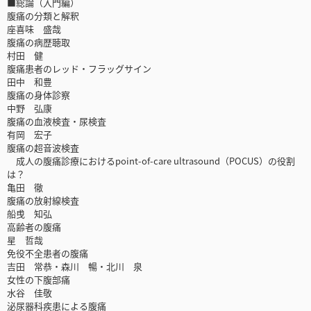
■総論（入門編）
腹痛の分類と解釈
座喜味 盛哉
腹痛の病歴聴取
村田 健
腹痛患者のレッド・フラッグサイン
田中 和豊
腹痛の身体診察
中野 弘康
腹痛の血液検査・尿検査
有岡 宏子
腹痛の超音波検査
成人の腹痛診療におけるpoint-of-care ultrasound（POCUS）の役割
は？
亀田 徹
腹痛の放射線検査
船曵 知弘
高齢者の腹痛
星 哲哉
免役不全患者の腹痛
吉田 常恭・森川 暢・北川 泉
女性の下腹部痛
水谷 佳敬
泌尿器科疾患による腹痛