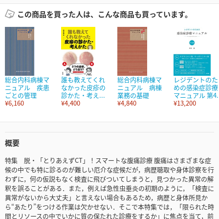
この商品を買った人は、こんな商品も買っています。
総合内科病棟マ
誰も教えてくれ
総合内科病棟マ
レジデントのた
ニュアル 疾患
なかった皮疹の
ニュアル 病棟
めの感染症診療
ごとの管理
診かた・考え...
業務の基礎
マニュアル 第4..
¥6,160
¥4,400
¥4,840
¥13,200
概要
特集 脱・「とりあえずCT」！スマートな腹痛診療 腹痛はさまざまな症
候の中でも特に診るのが難しい厄介な症候だが，病歴聴取や身体診察を行
わずに，何の仮説もなく検査に飛びついてしまうと，見つかった異常の解
釈を誤ることがある．また，例えば急性虫垂炎の初期のように，「検査に
異常がないから大丈夫」と言えない場合もあるため，病歴と身体所見か
ら“あたり”をつける作業は欠かせない．そこで本特集では，「限られた時
間とリソースの中でいかに質の保たれた診療をするか」に焦点を当て，前