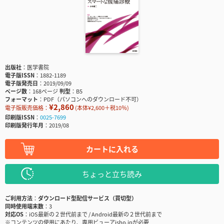
出版社
医学書院
電子版ISSN
1882-1189
電子版発売日
2019/09/09
ページ数
168ページ
判型
B5
フォーマット
PDF（パソコンへのダウンロード不可）
¥2,860
電子版販売価格：
(本体¥2,600＋税10％)
印刷版ISSN
0025-7699
印刷版発行年月
2019/08
カートに入れる
ちょっと立ち読み
ご利用方法
ダウンロード型配信サービス（買切型）
同時使用端末数
3
対応OS
iOS最新の２世代前まで / Android最新の２世代前まで
※コンテンツの使用にあたり、専用ビューアisho.jpが必要