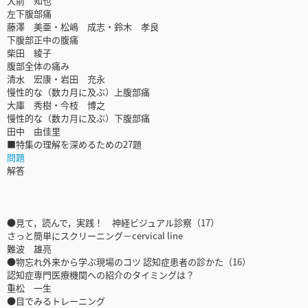
大前 知也
左下腹部痛
藤澤 美亜・松嶋 成志・鈴木 孝良
下腹部正中の腹痛
柴田 綾子
腹部全体の痛み
清水 宏康・岩田 充永
慢性的な（数カ月に及ぶ）上腹部痛
大庫 秀樹・今枝 博之
慢性的な（数カ月に及ぶ）下腹部痛
田中 由佳里
■特集の理解を深めるための27題
問題
解答
●見て，読んで，実践！ 神経ビジュアル診察（17）
さっと簡単にスクリーニング－cervical line
難波 雄亮
●物忘れ外来から学ぶ現場のコツ 認知症患者の診かた（16）
認知症専門医療機関への紹介のタイミングは？
重松 一生
●目でみるトレーニング