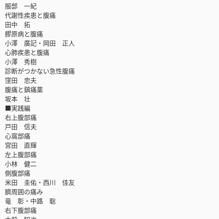
服部 一紀
代謝性疾患と腹痛
田中 拓
膠原病と腹痛
小澤 廣記・岡田 正人
心肺疾患と腹痛
小澤 秀樹
診断がつかない急性腹痛
窪田 忠夫
腹痛と鎮痛薬
坂本 壮
■実践編
右上腹部痛
戸田 信夫
心窩部痛
宮田 直輝
左上腹部痛
小林 健二
側腹部痛
米田 圭佑・西川 佳友
臍周囲の痛み
竜 彰・中路 聡
右下腹部痛