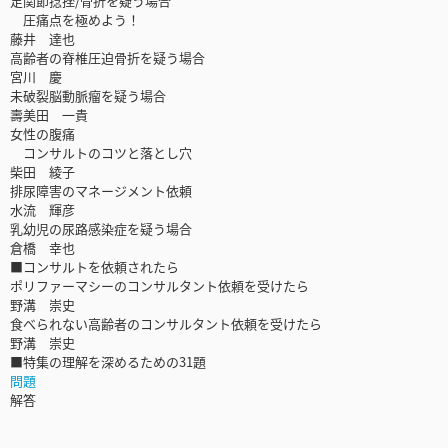
足関節捻挫/骨折を疑う場合
圧痛点を極めよう！
藤井 達也
高齢者の脊椎圧迫骨折を疑う場合
宮川 慶
未破裂脳動脈瘤を疑う場合
壽美田 一貴
女性の腹痛
コンサルトのコツと落とし穴
柴田 綾子
排尿障害のマネージメント依頼
水流 輝彦
乳幼児の尿路感染症を疑う場合
倉橋 幸也
■コンサルトを依頼されたら
ポリファーマシーのコンサルタント依頼を受けたら
野溝 崇史
食べられない高齢者のコンサルタント依頼を受けたら
野溝 崇史
■特集の理解を深めるための31題
問題
解答