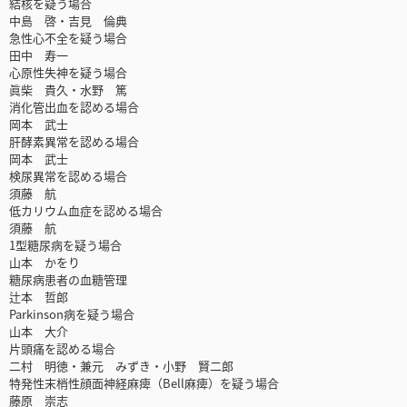
結核を疑う場合
中島 啓・吉見 倫典
急性心不全を疑う場合
田中 寿一
心原性失神を疑う場合
眞柴 貴久・水野 篤
消化管出血を認める場合
岡本 武士
肝酵素異常を認める場合
岡本 武士
検尿異常を認める場合
須藤 航
低カリウム血症を認める場合
須藤 航
1型糖尿病を疑う場合
山本 かをり
糖尿病患者の血糖管理
辻本 哲郎
Parkinson病を疑う場合
山本 大介
片頭痛を認める場合
二村 明徳・兼元 みずき・小野 賢二郎
特発性末梢性顔面神経麻痺（Bell麻痺）を疑う場合
藤原 崇志