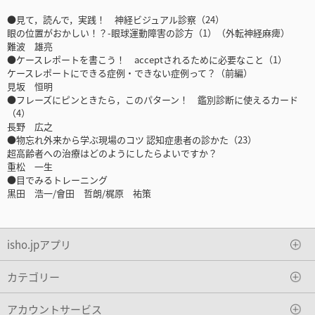
●見て，読んで，実践！ 神経ビジュアル診察（24）
眼の位置がおかしい！？-眼球運動障害の診方（1）（外転神経麻痺）
難波 雄亮
●ケースレポートを書こう！ acceptされるために必要なこと（1）
ケースレポートにできる症例・できない症例って？（前編）
見坂 恒明
●フレーズにピンときたら，このパターン！ 鑑別診断に使えるカード
（4）
長野 広之
●物忘れ外来から学ぶ現場のコツ 認知症患者の診かた（23）
超高齢者への治療はどのようにしたらよいですか？
重松 一生
●目でみるトレーニング
黒田 浩一/會田 哲朗/梶原 祐策
isho.jpアプリ
カテゴリー
アカウントサービス