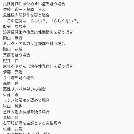
良性発作性頭位めまい症を疑う場合
佐藤 進一・藤原 崇志
急性緑内障発作を疑う場合
この症例は「らしい？」「らしくない？」
能美 なな実
溶連菌感染症後反応性関節炎を疑う場合
陶山 恭博
ミルク・アルカリ症候群を疑う場合
陶山 恭博
薬疹を疑う場合
照井 仁
原発不明がん（潜在性乳癌）を疑う場合
伊藤 亮治
うつ病を疑う場合
高尾 碧
悪性リンパ腫疑いの場合
佐藤 淑
リンパ節腫脹を認める場合
牧山 純也
急性大動脈解離を疑う場合
真鍋 晋
右下腹部痛を主訴とする急性腹症
佐藤 武揚