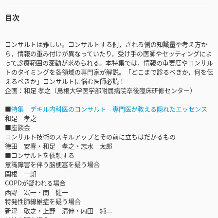
目次
コンサルトは難しい。コンサルトする側，される側の知識量や考え方か
ら，情報の重み付けが異なっていたり，受け手の医師やセッティングによ
って診療範囲の変動が求められる。本特集では，情報の重要度やコンサル
トのタイミングを各領域の専門家が解説。「どこまで診るべきか，何を伝
えるべきか」コンサルトに悩む医師必読！
企画：和足 孝之（島根大学医学部附属病院卒後臨床研修センター）
■
特集 デキル内科医のコンサルト 専門医が教える隠れたエッセンス
和足 孝之
■座談会
コンサルト技術のスキルアップとその前に立ちはだかるもの
徳田 安春・和足 孝之・志水 太郎
■コンサルトを依頼する
意識障害を伴う脳梗塞を疑う場合
関根 一朗
COPDが疑われる場合
西野 宏一・関 健一
特発性肺線維症を疑う場合
新津 敬之・上野 清伸・内田 純二