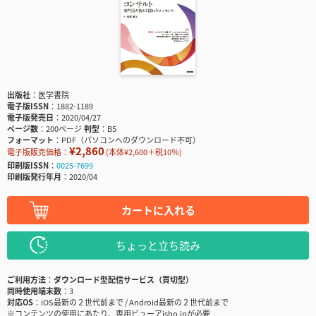
出版社
医学書院
電子版ISSN
1882-1189
電子版発売日
2020/04/27
ページ数
200ページ
判型
B5
フォーマット
PDF（パソコンへのダウンロード不可）
¥2,860
電子版販売価格：
(本体¥2,600＋税10％)
印刷版ISSN
0025-7699
印刷版発行年月
2020/04
カートに入れる
ちょっと立ち読み
ご利用方法
ダウンロード型配信サービス（買切型）
同時使用端末数
3
対応OS
iOS最新の２世代前まで / Android最新の２世代前まで
※コンテンツの使用にあたり、専用ビューアisho.jpが必要