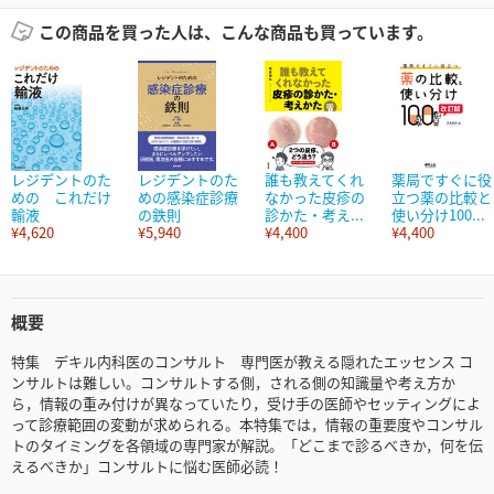
この商品を買った人は、こんな商品も買っています。
レジデントのた
レジデントのた
誰も教えてくれ
薬局ですぐに役
めの これだけ
めの感染症診療
なかった皮疹の
立つ薬の比較と
輸液
の鉄則
診かた・考え...
使い分け100...
¥4,620
¥5,940
¥4,400
¥4,400
概要
特集 デキル内科医のコンサルト 専門医が教える隠れたエッセンス コ
ンサルトは難しい。コンサルトする側，される側の知識量や考え方か
ら，情報の重み付けが異なっていたり，受け手の医師やセッティングによ
って診療範囲の変動が求められる。本特集では，情報の重要度やコンサル
トのタイミングを各領域の専門家が解説。「どこまで診るべきか，何を伝
えるべきか」コンサルトに悩む医師必読！