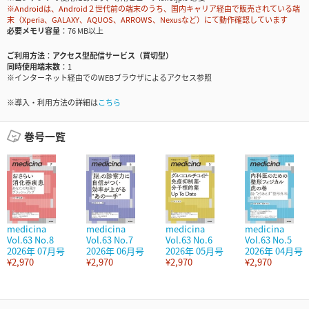
※Androidは、Android２世代前の端末のうち、国内キャリア経由で販売されている端
末（Xperia、GALAXY、AQUOS、ARROWS、Nexusなど）にて動作確認しています
必要メモリ容量
76 MB以上
ご利用方法
アクセス型配信サービス（買切型）
同時使用端末数
1
※インターネット経由でのWEBブラウザによるアクセス参照
※導入・利用方法の詳細は
こちら
巻号一覧
medicina
medicina
medicina
medicina
Vol.63 No.8
Vol.63 No.7
Vol.63 No.6
Vol.63 No.5
2026年 07月号
2026年 06月号
2026年 05月号
2026年 04月号
¥2,970
¥2,970
¥2,970
¥2,970