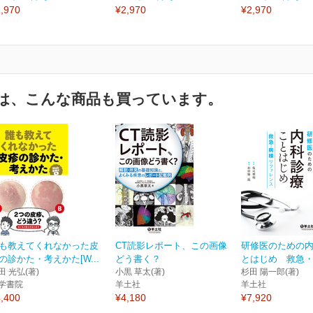
,970
¥2,970
¥2,970
は、こんな商品も買っています。
も教えてくれなかった皮
CT読影レポート、この画像
研修医のための
の診かた・考えかた[W...
どう書く？
とはじめ 救急・病
田 光弘(著)
小黒 草太(著)
杉田 陽一郎(著)
学書院
羊土社
羊土社
,400
¥4,180
¥7,920