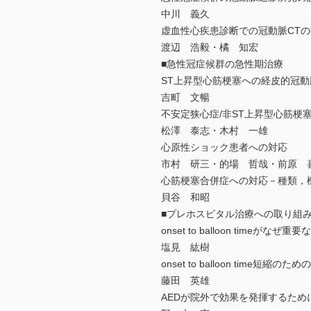
中川 義久
虚血性心疾患診断での冠動脈CTの
渡辺 浩毅・橘 知宏
■急性冠症候群の急性期治療
ST上昇型心筋梗塞への経皮的冠動
吉町 文暢
不安定狭心症/非ST上昇型心筋梗
松澤 泰志・木村 一雄
心原性ショック患者への対応
市村 研三・的場 哲哉・前原 
心筋梗塞合併症への対応－種類，
貝谷 和昭
■プレホスピタル治療への取り組
onset to balloon timeがなぜ重
塩見 紘樹
onset to balloon time短
藤田 英雄
AEDが院外で効果を発揮するため