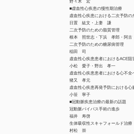
野々木 宏
■虚血性心疾患の慢性期治療
虚血性心疾患における二次予防の
日置 紘文・上妻 謙
二次予防のための脂質管理
根本 照世志・下浜 孝郎・阿古
二次予防のための糖尿病管理
稲田 司
虚血性心疾患患者におけるACE阻害
小松 愛子・野出 孝一
虚血性心疾患患者における心不全
猪又 孝元
虚血性心疾患再発予防における心
小笹 寧子
■冠動脈疾患治療の最新の話題
冠動脈バイパス手術の進歩
福井 寿啓
生体吸収性スキャフォールド治療
村松 崇