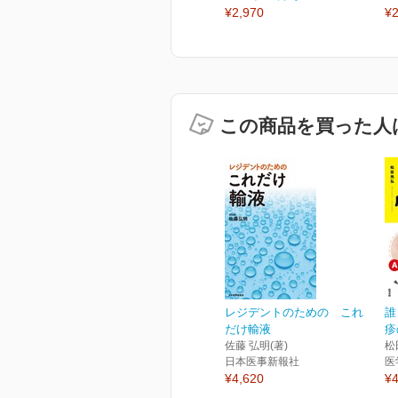
¥2,970
¥2
この商品を買った人
レジデントのための これ
誰
だけ輸液
疹
佐藤 弘明(著)
松
日本医事新報社
医
¥4,620
¥4