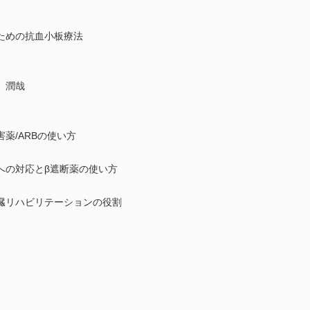
ための抗血小板療法
 潤哉
薬/ARBの使い方
への対応とβ遮断薬の使い方
臓リハビリテーションの役割