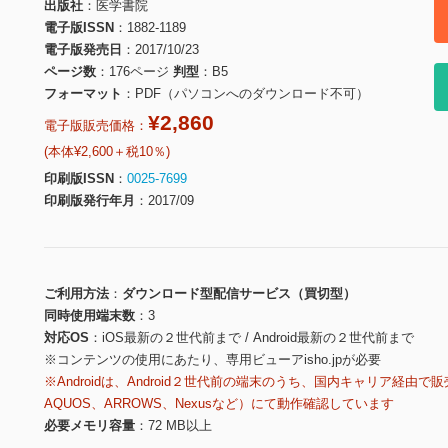
出版社
医学書院
電子版ISSN
1882-1189
電子版発売日
2017/10/23
ページ数
176ページ
判型
B5
フォーマット
PDF（パソコンへのダウンロード不可）
¥2,860
電子版販売価格：
(本体¥2,600＋税10％)
印刷版ISSN
0025-7699
印刷版発行年月
2017/09
ご利用方法
ダウンロード型配信サービス（買切型）
同時使用端末数
3
対応OS
iOS最新の２世代前まで / Android最新の２世代前まで
※コンテンツの使用にあたり、専用ビューアisho.jpが必要
※Androidは、Android２世代前の端末のうち、国内キャリア経由で販
AQUOS、ARROWS、Nexusなど）にて動作確認しています
必要メモリ容量
72 MB以上