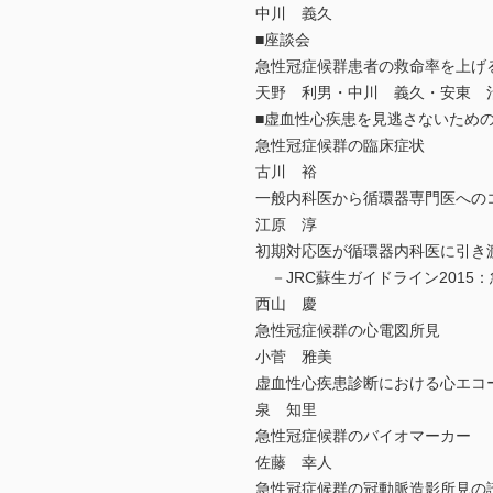
中川 義久
■座談会
急性冠症候群患者の救命率を上げ
天野 利男・中川 義久・安東 
■虚血性心疾患を見逃さないため
急性冠症候群の臨床症状
古川 裕
一般内科医から循環器専門医への
江原 淳
初期対応医が循環器内科医に引き
－JRC蘇生ガイドライン2015：
西山 慶
急性冠症候群の心電図所見
小菅 雅美
虚血性心疾患診断における心エコ
泉 知里
急性冠症候群のバイオマーカー
佐藤 幸人
急性冠症候群の冠動脈造影所見の