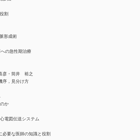
役割
脈形成術
塞への急性期治療
喜彦・筒井 裕之
機序，見分け方
み
要なのか
縮のための心電図伝送システム
に必要な医師の知識と役割