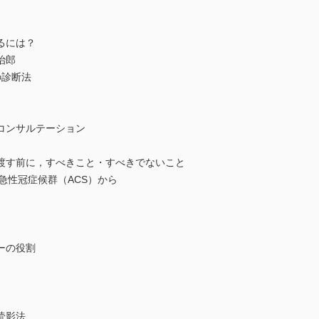
るには？
治郎
の診断法
コンサルテーション
渡す前に，すべきこと・すべきでないこと
急性冠症候群（ACS）から
ーの役割
読影法