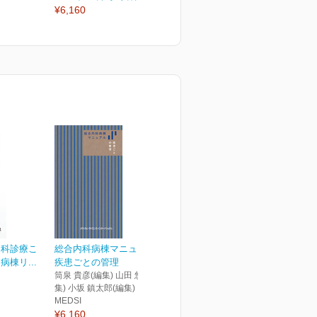
¥6,160
¥2,970
¥
内科診療こ
総合内科病棟マニュアル
棟リ...
疾患ごとの管理
筒泉 貴彦(編集) 山田 悠史(編
集) 小坂 鎮太郎(編集)
MEDSI
¥6,160