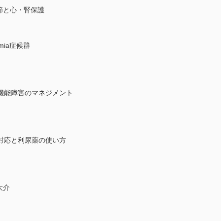
体液調節と心・腎保護
emia症候群
機能障害のマネジメント
対応と利尿薬の使い方
大介