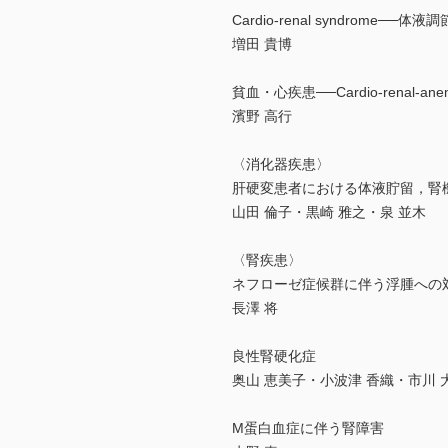
Cardio-renal syndrome──
増田 貴博
貧血・心疾患──Cardio-renal-an
濱野 高行
〈消化器疾患〉
肝硬変患者における体液貯留，腎
山田 倫子・黒崎 雅之・泉 並木
〈腎疾患〉
ネフローゼ症候群に伴う浮腫への
長澤 将
良性腎硬化症
奥山 恵美子・小波津 香織・市川 
M蛋白血症に伴う腎障害