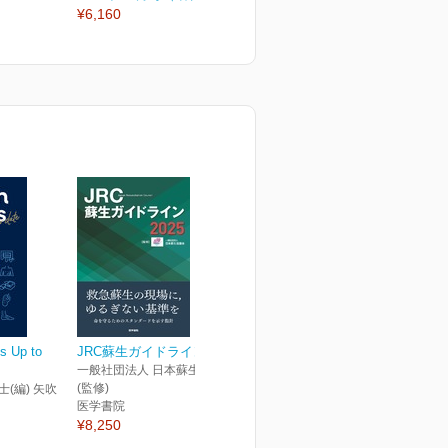
¥6,160
¥2,970
¥
s Up to
JRC蘇生ガイドライン2025
一般社団法人 日本蘇生協議会
(監修)
士(編) 矢吹
医学書院
¥8,250