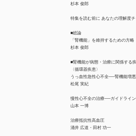
杉本 俊郎
特集を読む前に あなたの理解度チ
■総論
「腎機能」を維持するための方略
杉本 俊郎
■腎機能が病態・治療に関係する
〈循環器疾患〉
うっ血性急性心不全──腎機能増
松尾 実紀
慢性心不全の治療──ガイドライン
山本 一博
治療抵抗性高血圧
涌井 広道・田村 功一