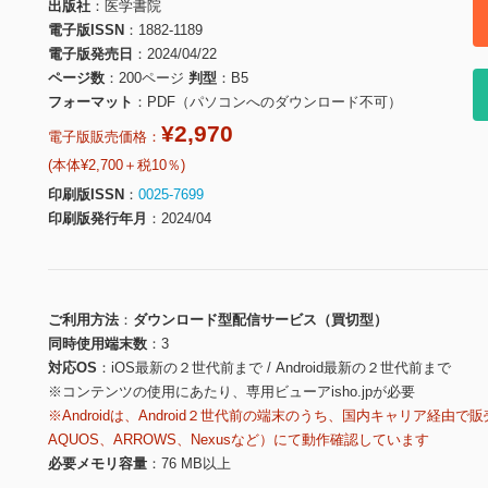
出版社
医学書院
電子版ISSN
1882-1189
電子版発売日
2024/04/22
ページ数
200ページ
判型
B5
フォーマット
PDF（パソコンへのダウンロード不可）
¥2,970
電子版販売価格：
(本体¥2,700＋税10％)
印刷版ISSN
0025-7699
印刷版発行年月
2024/04
ご利用方法
ダウンロード型配信サービス（買切型）
同時使用端末数
3
対応OS
iOS最新の２世代前まで / Android最新の２世代前まで
※コンテンツの使用にあたり、専用ビューアisho.jpが必要
※Androidは、Android２世代前の端末のうち、国内キャリア経由で販
AQUOS、ARROWS、Nexusなど）にて動作確認しています
必要メモリ容量
76 MB以上