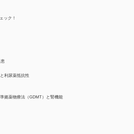
ェック！
疾患
悪と利尿薬抵抗性
準拠薬物療法（GDMT）と腎機能