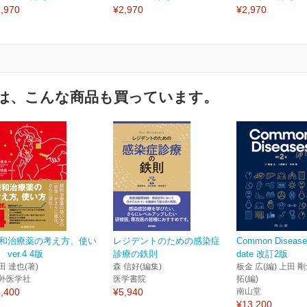
,970
¥2,970
¥2,970
は、こんな商品も買っています。
和治療薬の考え方、使い
レジデントのための感染症
Common Disease
 ver.4 4版
診療の鉄則
date 改訂2版
田 達也(著)
森 信好(編集)
板金 広(編) 上田 剛
外医学社
医学書院
拓(編)
,400
¥5,940
南山堂
¥13,200