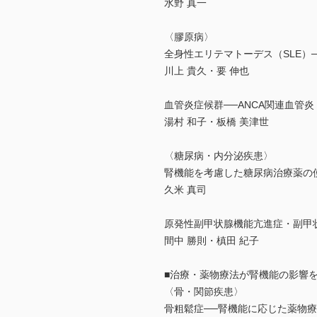
水野 真一
〈膠原病〉
全身性エリテマトーデス（SLE）
川上 貴久・要 伸也
血管炎症候群──ANCA関連血管
湯村 和子・板橋 美津世
〈糖尿病・内分泌疾患〉
腎機能を考慮した糖尿病治療薬の
久米 真司
原発性副甲状腺機能亢進症・副甲
間中 勝則・槙田 紀子
■治療・薬物療法が腎機能の影響
〈骨・関節疾患〉
骨粗鬆症──腎機能に応じた薬物