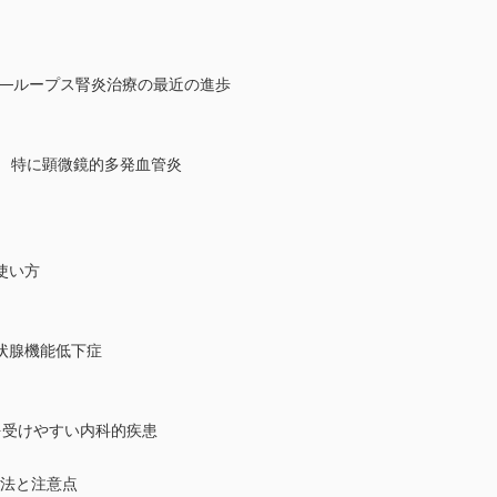
──ループス腎炎治療の最近の進歩
炎 特に顕微鏡的多発血管炎
使い方
状腺機能低下症
を受けやすい内科的疾患
療法と注意点