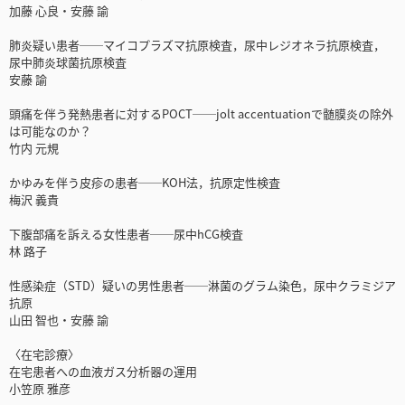
加藤 心良・安藤 諭
肺炎疑い患者──マイコプラズマ抗原検査，尿中レジオネラ抗原検査，
尿中肺炎球菌抗原検査
安藤 諭
頭痛を伴う発熱患者に対するPOCT──jolt accentuationで髄膜炎の除外
は可能なのか？
竹内 元規
かゆみを伴う皮疹の患者──KOH法，抗原定性検査
梅沢 義貴
下腹部痛を訴える女性患者──尿中hCG検査
林 路子
性感染症（STD）疑いの男性患者──淋菌のグラム染色，尿中クラミジア
抗原
山田 智也・安藤 諭
〈在宅診療〉
在宅患者への血液ガス分析器の運用
小笠原 雅彦