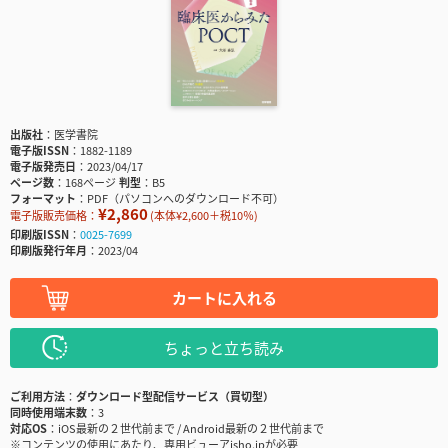
出版社
医学書院
電子版ISSN
1882-1189
電子版発売日
2023/04/17
ページ数
168ページ
判型
B5
フォーマット
PDF（パソコンへのダウンロード不可）
¥2,860
電子版販売価格：
(本体¥2,600＋税10％)
印刷版ISSN
0025-7699
印刷版発行年月
2023/04
カートに入れる
ちょっと立ち読み
ご利用方法
ダウンロード型配信サービス（買切型）
同時使用端末数
3
対応OS
iOS最新の２世代前まで / Android最新の２世代前まで
※コンテンツの使用にあたり、専用ビューアisho.jpが必要