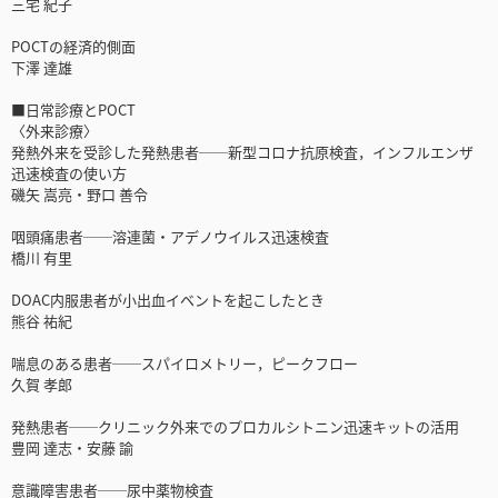
三宅 紀子
POCTの経済的側面
下澤 達雄
■日常診療とPOCT
〈外来診療〉
発熱外来を受診した発熱患者──新型コロナ抗原検査，インフルエンザ
迅速検査の使い方
磯矢 嵩亮・野口 善令
咽頭痛患者──溶連菌・アデノウイルス迅速検査
橋川 有里
DOAC内服患者が小出血イベントを起こしたとき
熊谷 祐紀
喘息のある患者──スパイロメトリー，ピークフロー
久賀 孝郎
発熱患者──クリニック外来でのプロカルシトニン迅速キットの活用
豊岡 達志・安藤 諭
意識障害患者──尿中薬物検査