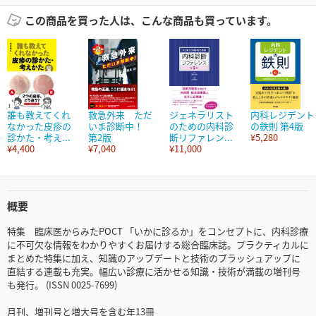
この商品を買った人は、こんな商品も買っています。
誰も教えてくれ
救急外来 ただ
ジェネラリスト
内科レジデント
なかった皮疹の
いま診断中！
のための内科診
の鉄則 第4版
診かた・考え...
第2版
断リファレン...
¥5,280
¥4,400
¥7,040
¥11,000
概要
特集 臨床医からみたPOCT 「いかに診るか」をコンセプトに、内科診療
に不可欠な情報をわかりやすくお届けする総合臨床誌。プラクティカルに
まとめた特集に加え、知識のアップデートと技術のブラッシュアップに
直結する連載も充実。幅広い診療に活かせる知識・技術が満載の増刊号
も発行。 (ISSN 0025-7699)
月刊、増刊号と増大号を含む年13冊