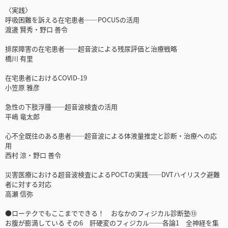
〈実践〉
呼吸困難を訴える在宅患者──POCUSの活用
渡邊 賢秀・野口 善令
排尿障害の在宅患者──超音波による残尿評価と治療戦略
橋川 有里
在宅患者におけるCOVID-19
小笠原 雅彦
急性の下肢浮腫──超音波検査の活用
平嶋 竜太郎
心不全既往のある患者──超音波による体液量推定と診断・治療への応
用
西村 涼・野口 善令
災害医療における超音波検査によるPOCTの実践──DVTハイリスク避難
者に対する対応
高瀬 信弥
●ローテクでもここまでできる！ おなかのフィジカル診断塾⑬
お腹が膨満している その6 肝硬変のフィジカル──各論1 全神経を集