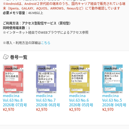
※Androidは、Android２世代前の端末のうち、国内キャリア経由で販売されている端
末（Xperia、GALAXY、AQUOS、ARROWS、Nexusなど）にて動作確認しています
必要メモリ容量
46 MB以上
ご利用方法
アクセス型配信サービス（買切型）
同時使用端末数
1
※インターネット経由でのWEBブラウザによるアクセス参照
※導入・利用方法の詳細は
こちら
巻号一覧
medicina
medicina
medicina
medicina
Vol.63 No.8
Vol.63 No.7
Vol.63 No.6
Vol.63 No.5
2026年 07月号
2026年 06月号
2026年 05月号
2026年 04月号
¥2,970
¥2,970
¥2,970
¥2,970