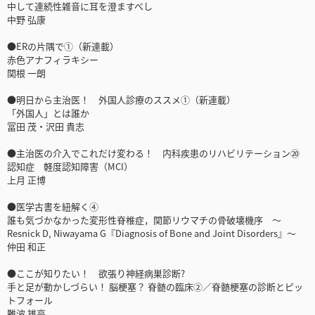
中して連続性雑音に耳を澄ますべし
中野 弘康
●ERの片隅で①（新連載）
赤色アナフィラキシー
関根 一朗
●明日から主治医！ 外国人診療のススメ①（新連載）
「外国人」とは誰か
冨田 茂・沢田 貴志
●主治医の介入でこれだけ変わる！ 内科疾患のリハビリテーション⑳
認知症 軽度認知障害（MCI）
上月 正博
●医学古書を紐解く④
誰も気づかなかった変形性脊椎症，関節リウマチの骨破壊機序 ～
Resnick D, Niwayama G『Diagnosis of Bone and Joint Disorders』～
仲田 和正
●ここが知りたい！ 欲張り神経病巣診断?
手と足が動かしづらい！ 脳梗塞？ 脊髄の臨床②／脊髄梗塞の診断とピッ
トフォール
難波 雄亮