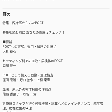
目次
特集 臨床医からみたPOCT
特集を読む前に あなたの理解度チェック！
■総論
POCTへの誤解，運用・解釈の注意点
大杉 泰弘
セッティング別での血液・尿検体のPOCT
森川 慶一
POCTとして使える画像・生理検査
窪田 泰輔・野口 善令・上松 東宏
血液，尿以外の検体採取の注意点
佐藤 香菜子・丹羽 一貴
診療所スタッフが行う検査機器・試薬などのメインテナンス，精度管
理，検査結果の管理