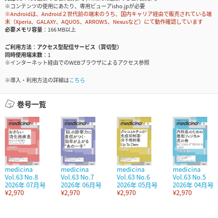
※コンテンツの使用にあたり、専用ビューアisho.jpが必要
※Androidは、Android２世代前の端末のうち、国内キャリア経由で販売されている端
末（Xperia、GALAXY、AQUOS、ARROWS、Nexusなど）にて動作確認しています
必要メモリ容量
166 MB以上
ご利用方法
アクセス型配信サービス（買切型）
同時使用端末数
1
※インターネット経由でのWEBブラウザによるアクセス参照
※導入・利用方法の詳細は
こちら
巻号一覧
medicina
medicina
medicina
medicina
Vol.63 No.8
Vol.63 No.7
Vol.63 No.6
Vol.63 No.5
2026年 07月号
2026年 06月号
2026年 05月号
2026年 04月号
¥2,970
¥2,970
¥2,970
¥2,970