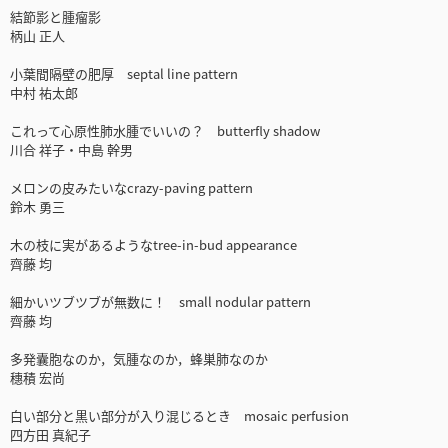
結節影と腫瘤影
柄山 正人
小葉間隔壁の肥厚 septal line pattern
中村 祐太郎
これって心原性肺水腫でいいの？ butterfly shadow
川合 祥子・中島 幹男
メロンの皮みたいなcrazy-paving pattern
鈴木 勇三
木の枝に実があるようなtree-in-bud appearance
齊藤 均
細かいツブツブが無数に！ small nodular pattern
齊藤 均
多発囊胞なのか，気腫なのか，蜂巣肺なのか
穗積 宏尚
白い部分と黒い部分が入り混じるとき mosaic perfusion
四方田 真紀子