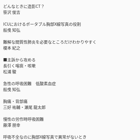
どんなときに造影CT？
笹沢 俊吉
ICUにおけるポータブル胸部X線写真の役割
船曵 知弘
難解な間質性肺炎を必要なところだけわかりやすく
榎本 紀之
■主訴から攻める
長引く喀痰・咳嗽
松浦 駿
急性の呼吸困難 低酸素血症
船曵 知弘
胸痛・背部痛
三好 祐輔・瀬尾 龍太郎
慢性の労作時呼吸困難
藤澤 朋幸
呼吸不全なのに胸部X線写真で異常がないとき