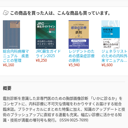
この商品を買った人は、こんな商品も買っています。
総合内科病棟マ
JRC蘇生ガイド
レジデントのた
ジェネラリスト
ニュアル 疾患
ライン2025
めの感染症診療
のための内科外
ごとの管理
¥8,250
の鉄則
来マニュアル...
¥6,160
¥5,940
¥6,600
概要
鑑別診断を意識した非専門医のための胸部画像診断 「いかに診るか」を
コンセプトに、内科診療に不可欠な情報をわかりやすくお届けする総合
臨床誌。プラクティカルにまとめた特集に加え、知識のアップデートと技
術のブラッシュアップに直結する連載も充実。幅広い診療に活かせる知
識・技術が満載の増刊号も発行。 (ISSN 0025-7699)