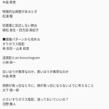
中島 幹男
特徴的な病歴があるとき
松浦 駿
抗菌薬に反応しない肺炎
植松 真生・四方田 真紀子
■画像パターンから攻める
すりガラス陰影
林 杏奈・山本 和男
浸潤影とair bronchogram
小林 研一
白いほうが異常なのか，黒いほうが異常なのか
中島 幹男
両肺が真っ白なときに，頭が真っ白にならないように考えること
大下 慎一郎
小さいすりガラス陰影，放っておいていいの？
河野 雅人