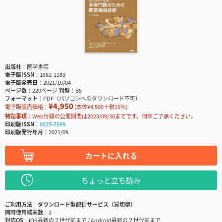
出版社
医学書院
電子版ISSN
1882-1189
電子版発売日
2021/10/04
ページ数
220ページ
判型
B5
フォーマット
PDF（パソコンへのダウンロード不可）
¥4,950
電子版販売価格：
(本体¥4,500＋税10％)
特記事項
Web付録の公開期間は2023/09/30までです。何卒ご了承ください。
印刷版ISSN
0025-7699
印刷版発行年月
2021/09
カートに入れる
ちょっと立ち読み
ご利用方法
ダウンロード型配信サービス（買切型）
同時使用端末数
3
対応OS
iOS最新の２世代前まで / Android最新の２世代前まで