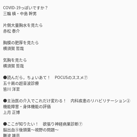
COVID-19っぽいですか？
三輪 槙・中島 幹男
片側大量胸水を見たら
赤松 泰介
胸膜の肥厚を見たら
横須賀 哲哉
気胸を見たら
横須賀 哲哉
●読んだら，ちょいあて！ POCUSのススメ⑦
五十肩の超音波診療
皆川 洋至
●主治医の介入でこれだけ変わる！ 内科疾患のリハビリテーション②
機能障害・身体機能の評価
上月 正博
●ここが知りたい！ 欲張り神経病巣診断⑦
脳出血⑤後頭葉～視野の問題～
難波 雄亮