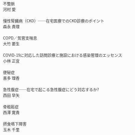
不整脈
河村 愛
慢性腎臓病（CKD）──在宅医療でのCKD診療のポイント
森永 貴理
COPD／気管支喘息
大竹 要生
COVID-19に対応した訪問診療と施設における感染管理のエッセンス
小林 正宜
便秘症
喜多 理香
急性腹症──在宅で起こる急性腹症にどう対応するか?
西田 早矢
骨粗鬆症
西澤 寛貴
摂食嚥下障害
玉木 千里