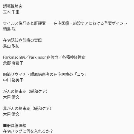
誤嚥性肺炎
玉木 千里
ウイルス性肝炎と肝硬変──在宅医療・施設ケアにおける重要ポイント
頼島 聡
在宅認知症診療の実際
鳥山 敬祐
Parkinson病／Parkinson症候群／各種神経難病
余郷 麻希子
関節リウマチ・膠原病患者の在宅医療の「コツ」
中川 裕美子
がんの終末期（緩和ケア）
大屋 清文
非がんの終末期（緩和ケア）
大屋 清文
■器具管理編
在宅バッグに何を入れるか？