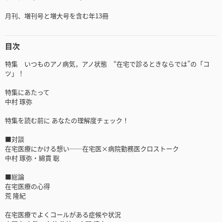
月刊、増刊号と増大号を含む年13冊
目次
特集 いつものアノ病気，アノ状態 “在宅で診るときならでは”の「コ
ツ」！
特集にあたって
中村 琢弥
特集を読む前に あなたの理解度チェック！
■対談
在宅医療にかける想い──在宅医×病院勤務医クロストーク
中村 琢弥・綿貫 聡
■総論
在宅医療の心得
荒 隆紀
在宅医療でよくコールがある症候や状況