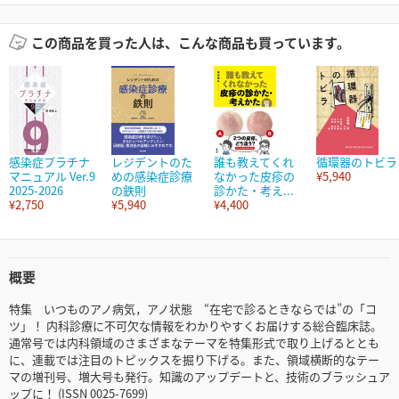
この商品を買った人は、こんな商品も買っています。
感染症プラチナ
レジデントのた
誰も教えてくれ
循環器のトビラ
マニュアル Ver.9
めの感染症診療
なかった皮疹の
¥5,940
2025-2026
の鉄則
診かた・考え...
¥2,750
¥5,940
¥4,400
概要
特集 いつものアノ病気，アノ状態 “在宅で診るときならでは”の「コ
ツ」！ 内科診療に不可欠な情報をわかりやすくお届けする総合臨床誌。
通常号では内科領域のさまざまなテーマを特集形式で取り上げるととも
に、連載では注目のトピックスを掘り下げる。また、領域横断的なテー
マの増刊号、増大号も発行。知識のアップデートと、技術のブラッシュア
ップに！ (ISSN 0025-7699)