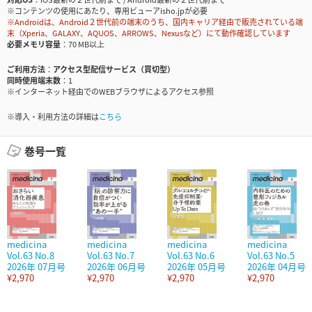
※コンテンツの使用にあたり、専用ビューアisho.jpが必要
※Androidは、Android２世代前の端末のうち、国内キャリア経由で販売されている端
末（Xperia、GALAXY、AQUOS、ARROWS、Nexusなど）にて動作確認しています
必要メモリ容量
70 MB以上
ご利用方法
アクセス型配信サービス（買切型）
同時使用端末数
1
※インターネット経由でのWEBブラウザによるアクセス参照
※導入・利用方法の詳細は
こちら
巻号一覧
medicina
medicina
medicina
medicina
Vol.63 No.8
Vol.63 No.7
Vol.63 No.6
Vol.63 No.5
2026年 07月号
2026年 06月号
2026年 05月号
2026年 04月号
¥2,970
¥2,970
¥2,970
¥2,970