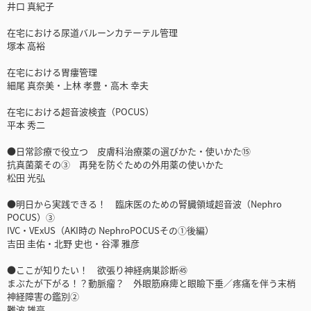
井口 真紀子
在宅における尿道バルーンカテーテル管理
塚本 高裕
在宅における胃瘻管理
細尾 真奈美・上林 孝豊・高木 幸夫
在宅における超音波検査（POCUS）
平本 秀二
●日常診療で役立つ 皮膚科治療薬の選びかた・使いかた⑮
抗真菌薬その③ 再発を防ぐための外用薬の使いかた
松田 光弘
●明日から実践できる！ 臨床医のための腎臓領域超音波（Nephro
POCUS）③
IVC・VExUS（AKI時の NephroPOCUSその①後編）
吉田 圭佑・北野 史也・谷澤 雅彦
●ここが知りたい！ 欲張り神経病巣診断㊺
まぶたが下がる！？動脈瘤？ 外眼筋麻痺と眼瞼下垂／疼痛を伴う末梢
神経障害の鑑別②
難波 雄亮