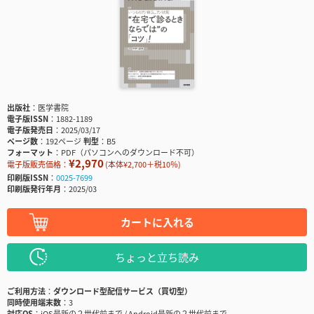
出版社
医学書院
電子版ISSN
1882-1189
電子版発売日
2025/03/17
ページ数
192ページ
判型
B5
フォーマット
PDF（パソコンへのダウンロード不可）
¥2,970
電子版販売価格：
(本体¥2,700＋税10％)
印刷版ISSN
0025-7699
印刷版発行年月
2025/03
カートに入れる
ちょっと立ち読み
ご利用方法
ダウンロード型配信サービス（買切型）
同時使用端末数
3
対応OS
iOS最新の２世代前まで / Android最新の２世代前まで