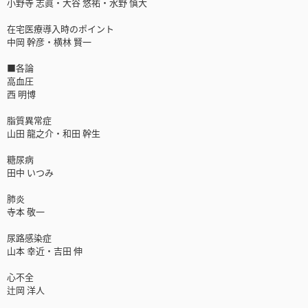
小野寺 志眞・大谷 悠祐・水野 慎大
在宅医療導入時のポイント
中岡 幹彦・横林 賢一
■各論
高血圧
西 明博
脂質異常症
山田 龍之介・和田 幹生
糖尿病
田中 いつみ
肺炎
寺本 敬一
尿路感染症
山本 幸近・吉田 伸
心不全
辻岡 洋人