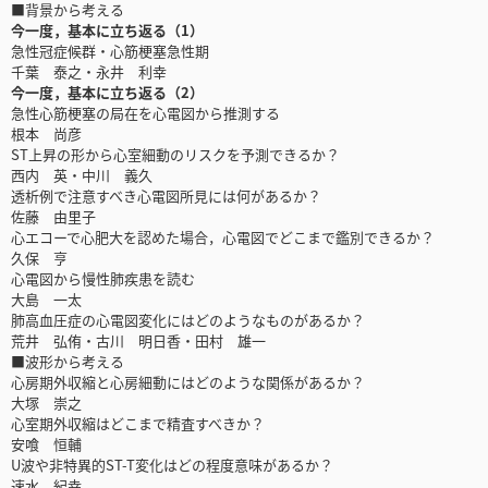
■背景から考える
今一度，基本に立ち返る（1）
急性冠症候群・心筋梗塞急性期
千葉 泰之・永井 利幸
今一度，基本に立ち返る（2）
急性心筋梗塞の局在を心電図から推測する
根本 尚彦
ST上昇の形から心室細動のリスクを予測できるか？
西内 英・中川 義久
透析例で注意すべき心電図所見には何があるか？
佐藤 由里子
心エコーで心肥大を認めた場合，心電図でどこまで鑑別できるか？
久保 亨
心電図から慢性肺疾患を読む
大島 一太
肺高血圧症の心電図変化にはどのようなものがあるか？
荒井 弘侑・古川 明日香・田村 雄一
■波形から考える
心房期外収縮と心房細動にはどのような関係があるか？
大塚 崇之
心室期外収縮はどこまで精査すべきか？
安喰 恒輔
U波や非特異的ST-T変化はどの程度意味があるか？
速水 紀幸