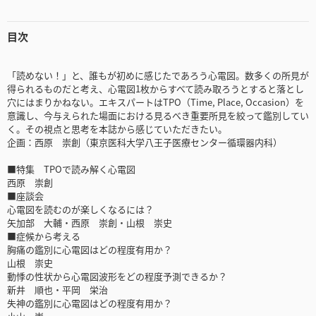
目次
「読めない！」と、誰もが初めに感じたであろう心電図。数多くの所見が
得られるものだと考え、心電図1枚からすべて読み取ろうとすると落とし
穴にはまりかねない。エキスパートはTPO（Time, Place, Occasion）を
意識し、今与えられた場面における見るべき重要所見を絞って鑑別してい
く。その視点と思考を本誌から感じていただきたい。
企画：西原 崇創（東京医科大学八王子医療センター循環器内科）
■特集 TPOで読み解く心電図
西原 崇創
■座談会
心電図を読むのが楽しくなるには？
矢加部 大輔・西原 崇創・山根 崇史
■症候から考える
胸痛の鑑別に心電図はどの程度有用か？
山根 崇史
動悸の性状から心電図波形をどの程度予測できるか？
新井 順也・平岡 栄治
失神の鑑別に心電図はどの程度有用か？