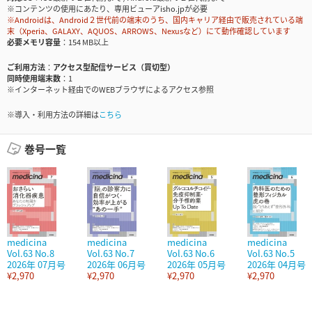
※コンテンツの使用にあたり、専用ビューアisho.jpが必要
※Androidは、Android２世代前の端末のうち、国内キャリア経由で販売されている端
末（Xperia、GALAXY、AQUOS、ARROWS、Nexusなど）にて動作確認しています
必要メモリ容量
154 MB以上
ご利用方法
アクセス型配信サービス（買切型）
同時使用端末数
1
※インターネット経由でのWEBブラウザによるアクセス参照
※導入・利用方法の詳細は
こちら
巻号一覧
medicina
medicina
medicina
medicina
Vol.63 No.8
Vol.63 No.7
Vol.63 No.6
Vol.63 No.5
2026年 07月号
2026年 06月号
2026年 05月号
2026年 04月号
¥2,970
¥2,970
¥2,970
¥2,970