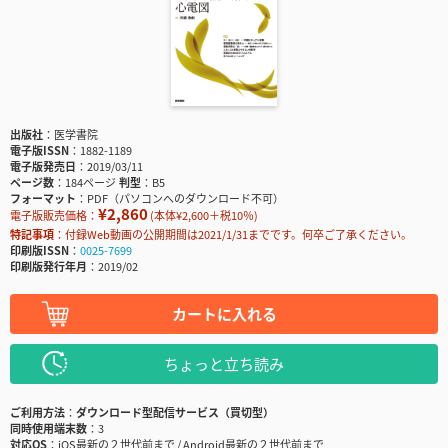
出版社
医学書院
電子版ISSN
1882-1189
電子版発売日
2019/03/11
ページ数
184ページ
判型
B5
フォーマット
PDF（パソコンへのダウンロード不可）
¥2,860
電子版販売価格：
(本体¥2,600＋税10％)
特記事項
付録Web動画の公開期間は2021/1/31までです。何卒ご了承ください。
印刷版ISSN
0025-7699
印刷版発行年月
2019/02
カートに入れる
ちょっと立ち読み
ご利用方法
ダウンロード型配信サービス（買切型）
同時使用端末数
3
対応OS
iOS最新の２世代前まで / Android最新の２世代前まで