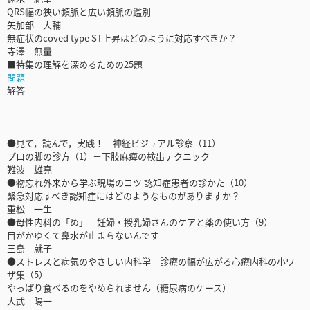
QRS幅の狭い頻脈と広い頻脈の鑑別
矢加部 大輔
無症状のcoved type ST上昇はどのように対応すべきか？
寺澤 無量
■特集の理解を深めるための25題
問題
解答
●見て，読んで，実践！ 神経ビジュアル診察（11）
プロの脚の診方（1）－下肢麻痺の検出テクニック
難波 雄亮
●物忘れ外来から学ぶ現場のコツ 認知症患者の診かた（10）
緊急対応すべき認知症にはどのようなものがありますか？
重松 一生
●母性内科の「め」 妊婦・授乳婦さんのケアと薬の使い方（9）
目がかゆくて鼻水が止まらないんです
三島 就子
●ストレスと病気のやさしい内科学 診療の幅が広がる心療内科の小ワ
ザ集（5）
やっぱり食べるのをやめられません（糖尿病のケース）
大武 陽一