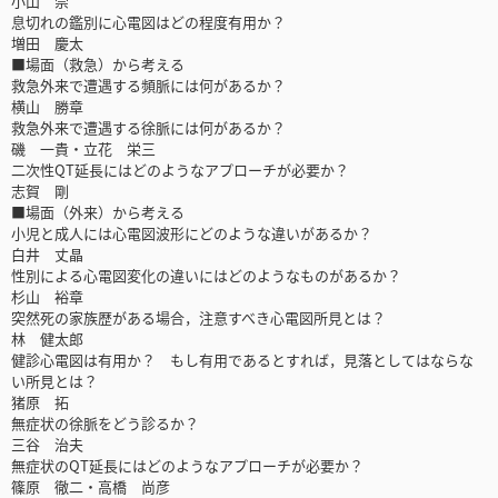
小山 崇
息切れの鑑別に心電図はどの程度有用か？
増田 慶太
■場面（救急）から考える
救急外来で遭遇する頻脈には何があるか？
横山 勝章
救急外来で遭遇する徐脈には何があるか？
磯 一貴・立花 栄三
二次性QT延長にはどのようなアプローチが必要か？
志賀 剛
■場面（外来）から考える
小児と成人には心電図波形にどのような違いがあるか？
白井 丈晶
性別による心電図変化の違いにはどのようなものがあるか？
杉山 裕章
突然死の家族歴がある場合，注意すべき心電図所見とは？
林 健太郎
健診心電図は有用か？ もし有用であるとすれば，見落としてはならな
い所見とは？
猪原 拓
無症状の徐脈をどう診るか？
三谷 治夫
無症状のQT延長にはどのようなアプローチが必要か？
篠原 徹二・高橋 尚彦