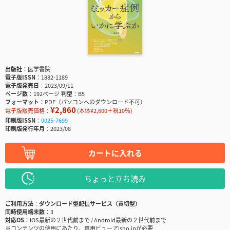
出版社
医学書院
電子版ISSN
1882-1189
電子版発売日
2023/09/11
ページ数
192ページ
判型
B5
フォーマット
PDF（パソコンへのダウンロード不可）
¥2,860
電子版販売価格：
(本体¥2,600＋税10％)
印刷版ISSN
0025-7699
印刷版発行年月
2023/08
カートに入れる
ちょっと立ち読み
ご利用方法
ダウンロード型配信サービス（買切型）
同時使用端末数
3
対応OS
iOS最新の２世代前まで / Android最新の２世代前まで
※コンテンツの使用にあたり、専用ビューアisho.jpが必要