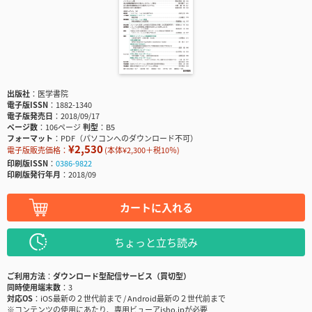
出版社
医学書院
電子版ISSN
1882-1340
電子版発売日
2018/09/17
ページ数
106ページ
判型
B5
フォーマット
PDF（パソコンへのダウンロード不可）
¥2,530
電子版販売価格：
(本体¥2,300＋税10％)
印刷版ISSN
0386-9822
印刷版発行年月
2018/09
カートに入れる
ちょっと立ち読み
ご利用方法
ダウンロード型配信サービス（買切型）
同時使用端末数
3
対応OS
iOS最新の２世代前まで / Android最新の２世代前まで
※コンテンツの使用にあたり、専用ビューアisho.jpが必要