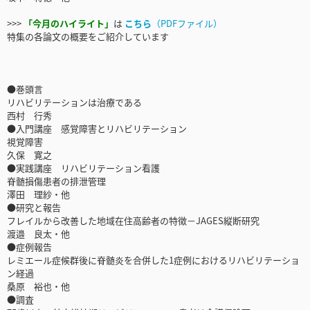
>>>
「今月のハイライト」
は
こちら
（PDFファイル）
特集の各論文の概要をご紹介しています
●巻頭言
リハビリテーションは治療である
西村 行秀
●入門講座 感覚障害とリハビリテーション
視覚障害
久保 寛之
●実践講座 リハビリテーション看護
脊髄損傷患者の排泄管理
澤田 理紗・他
●研究と報告
フレイルから改善した地域在住高齢者の特徴－JAGES縦断研究
渡邉 良太・他
●症例報告
レミエール症候群後に脊髄炎を合併した1症例におけるリハビリテーショ
ン経過
桑原 裕也・他
●調査