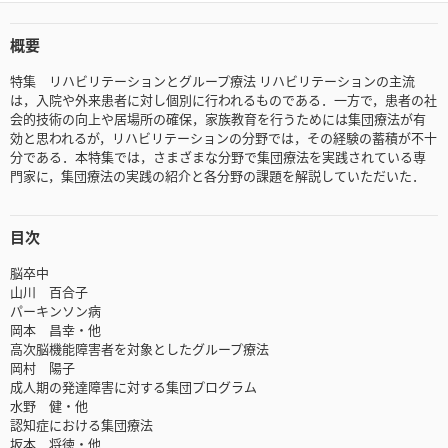
概要
特集 リハビリテーションとグループ療法 リハビリテーションの主流
は，入院や外来患者に対し個別に行われるものである．一方で，患者の社
会的技術の向上や居場所の確保，家族教育を行うためには集団療法が有
効と思われるが，リハビリテーションの分野では，その経験の蓄積が不十
分である．本特集では，さまざまな分野で集団療法を実践されている専
門家に，集団療法の実践の紹介と各分野の課題を解説していただいた．
目次
脳卒中
山川 百合子
パーキンソン病
岡本 昌幸・他
高次脳機能障害者を対象としたグループ療法
岡村 陽子
成人期の発達障害に対する集団プログラム
水野 健・他
認知症における集団療法
坂本 将徳・他