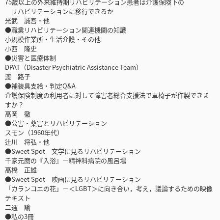
75歳以上の外来維持期リハビリテーション患者は介護保険下の
リハビリテーションに移行できるか
光武 誠吾・他
●職業リハビリテーション関連機関の知識
小規模作業所・生活介護・その他
小西 隆史
●災害と医療体制
DPAT（Disaster Psychiatric Assistance Team）
渡 路子
●補装具支給・判定Q&A
介護保険制度の利用者に対して障害者総合支援法で車椅子が作製できま
すか？
高岡 徹
●公害・薬害とリハビリテーション
スモン（1960年代）
辻川 将弘・他
●Sweet Spot 文学に見るリハビリテーション
千家元麿の『入浴』－精神科病院の風呂場
高橋 正雄
●Sweet Spot 映画に見るリハビリテーション
「カランコエの花」－＜LGBT＞に向き合い，考え，議論するための映像
テキスト
二通 諭
●私の3冊