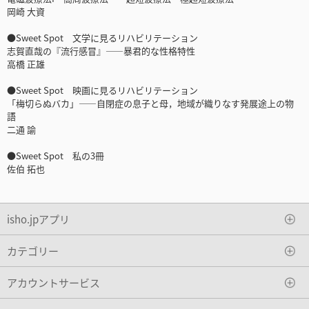
岡崎 大資
●Sweet Spot 文学に見るリハビリテーション
志賀直哉の『流行感冒』――暴君的な性格特性
高橋 正雄
●Sweet Spot 映画に見るリハビリテーション
「梅切らぬバカ」――自閉症の息子と母，地域が織りなす発展途上の物
語
二通 諭
●Sweet Spot 私の3冊
佐伯 拓也
isho.jpアプリ
カテゴリー
アカウントサービス