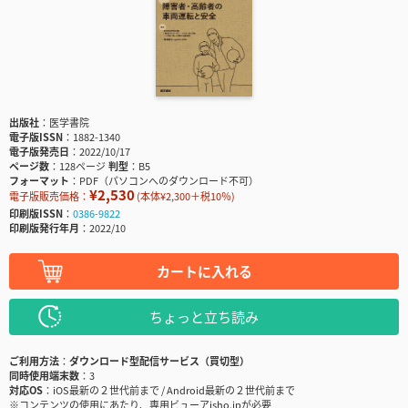
出版社
医学書院
電子版ISSN
1882-1340
電子版発売日
2022/10/17
ページ数
128ページ
判型
B5
フォーマット
PDF（パソコンへのダウンロード不可）
¥2,530
電子版販売価格：
(本体¥2,300＋税10％)
印刷版ISSN
0386-9822
印刷版発行年月
2022/10
カートに入れる
ちょっと立ち読み
ご利用方法
ダウンロード型配信サービス（買切型）
同時使用端末数
3
対応OS
iOS最新の２世代前まで / Android最新の２世代前まで
※コンテンツの使用にあたり、専用ビューアisho.jpが必要