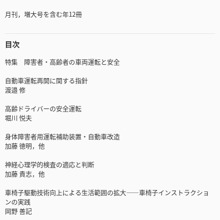
月刊，増大号を含む年12冊
目次
特集 障害者・高齢者の車両運転と安全
自動車運転再開に関する指針
渡邉 修
高齢ドライバーの安全運転
堀川 悦夫
身体障害者用運転補助装置・自動車改造
加藤 徳明，他
神経心理学的検査の適応と判断
加藤 貴志，他
車椅子駆動技術向上による生活範囲の拡大――車椅子インストラクショ
ンの実践
岡野 善記