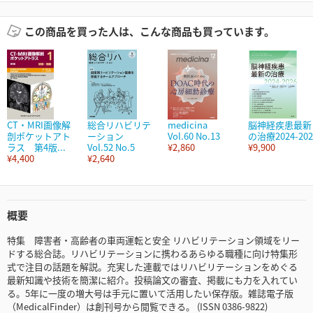
この商品を買った人は、こんな商品も買っています。
CT・MRI画像解
総合リハビリテ
medicina
脳神経疾患最新
剖ポケットアト
ーション
Vol.60 No.13
の治療2024-202
ラス 第4版...
Vol.52 No.5
¥2,860
¥9,900
¥4,400
¥2,640
概要
特集 障害者・高齢者の車両運転と安全 リハビリテーション領域をリー
ドする総合誌。リハビリテーションに携わるあらゆる職種に向け特集形
式で注目の話題を解説。充実した連載ではリハビリテーションをめぐる
最新知識や技術を簡潔に紹介。投稿論文の審査、掲載にも力を入れてい
る。5年に一度の増大号は手元に置いて活用したい保存版。雑誌電子版
（MedicalFinder）は創刊号から閲覧できる。 (ISSN 0386-9822)