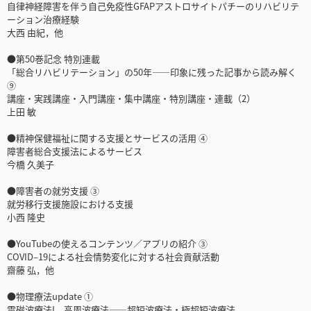
自律神経障害を伴う自己免疫性GFAPアストロサイトパチーのリハビリテ
ーション治療経験
大西 由紀，他
●第50巻記念 特別連載
「総合リハビリテーション」の50年――印象に残った記事から読み解く
⑨
講座・実践講座・入門講座・集中講座・特別講座・連載（2）
上田 敏
●精神保健福祉に関する支援とサービスの活用 ④
障害者総合支援法によるサービス
今橋 久美子
●障害者の就労支援 ③
就労移行支援施設における支援
小西 隆史
●YouTubeの使えるコンテンツ／アプリの紹介 ③
COVID‒19による社会情勢変化に対する社会貢献活動
齋藤 弘，他
●物理療法update ①
電磁波療法I 高周波療法――超短波療法・極超短波療法