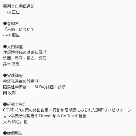
薬剤と自動車運転
一杉 正仁
●巻頭言
「未病」について
小林 龍生
●入門講座
住環境整備の基礎知識 ⑤
洗面・整容・更衣／調理
鈴木 基恵
●実践講座
神経発達症の診療 ④
限局性学習症――SLDの評価・診断
岡 牧郎
●研究と報告
COVID‒19対策の外出自粛・行動制限期間にみられた通所リハビリテーシ
ョン事業所利用者のTimed Up & Go Testの延長
大石 祐也，他
●症例報告