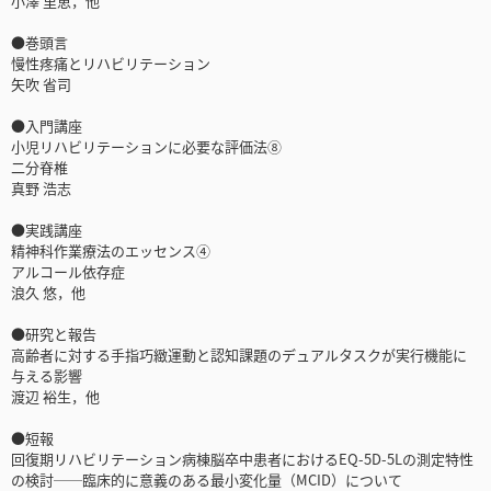
小澤 里恵，他
●巻頭言
慢性疼痛とリハビリテーション
矢吹 省司
●入門講座
小児リハビリテーションに必要な評価法⑧
二分脊椎
真野 浩志
●実践講座
精神科作業療法のエッセンス④
アルコール依存症
浪久 悠，他
●研究と報告
高齢者に対する手指巧緻運動と認知課題のデュアルタスクが実行機能に
与える影響
渡辺 裕生，他
●短報
回復期リハビリテーション病棟脳卒中患者におけるEQ-5D-5Lの測定特性
の検討──臨床的に意義のある最小変化量（MCID）について