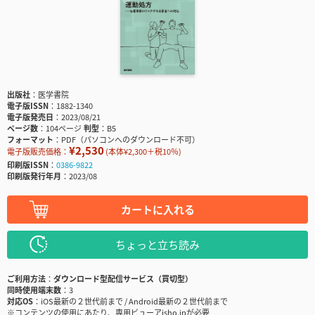
出版社
医学書院
電子版ISSN
1882-1340
電子版発売日
2023/08/21
ページ数
104ページ
判型
B5
フォーマット
PDF（パソコンへのダウンロード不可）
¥2,530
電子版販売価格：
(本体¥2,300＋税10％)
印刷版ISSN
0386-9822
印刷版発行年月
2023/08
カートに入れる
ちょっと立ち読み
ご利用方法
ダウンロード型配信サービス（買切型）
同時使用端末数
3
対応OS
iOS最新の２世代前まで / Android最新の２世代前まで
※コンテンツの使用にあたり、専用ビューアisho.jpが必要