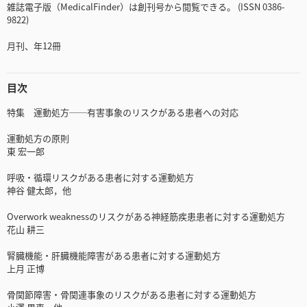
雑誌電子版（MedicalFinder）は創刊号から閲覧できる。 (ISSN 0386-
9822)
月刊、年12冊
目次
特集 運動処方──有害事象のリスクがある患者への対応
運動処方の原則
東 宏一郎
呼吸・循環リスクがある患者に対する運動処方
神谷 健太郎，他
Overwork weaknessのリスクがある神経筋疾患患者に対する運動処方
花山 耕三
腎臓機能・肝臓機能障害がある患者に対する運動処方
上月 正博
骨関節障害・骨関連事象のリスクがある患者に対する運動処方