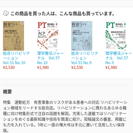
この商品を買った人は、こんな商品も買っています。
総合リハビリテ
理学療法ジャー
総合リハビリテ
理学療法ジャー
ーション
ナル Vol.57
ーション
ナル Vol.57
Vol.51 No.10
No.10
Vol.51 No.9
No.9
¥2,530
¥1,980
¥2,530
¥1,980
概要
特集 運動処方 有害事象のリスクがある患者への対応 リハビリテーシ
ョン領域をリードする総合誌。リハビリテーションに携わるあらゆる職
種に向け特集形式で注目の話題を解説。充実した連載ではリハビリテー
ションをめぐる最新知識や技術を簡潔に紹介。投稿論文の審査、掲載に
も力を入れている。5年に一度の増大号は手元に置いて活用したい保存
版。