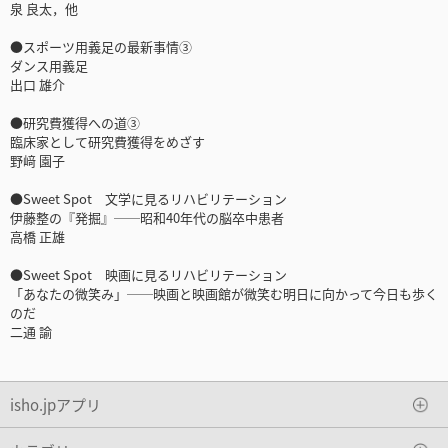
泉 良太，他
●スポーツ用義足の最新事情③
ダンス用義足
出口 雄介
●研究費獲得への道③
臨床家として研究費獲得をめざす
野﨑 園子
●Sweet Spot 文学に見るリハビリテーション
伊藤整の『発掘』──昭和40年代の脳卒中患者
高橋 正雄
●Sweet Spot 映画に見るリハビリテーション
「あなたの微笑み」──映画と映画館が微笑む明日に向かって今日も歩く
のだ
二通 諭
isho.jpアプリ