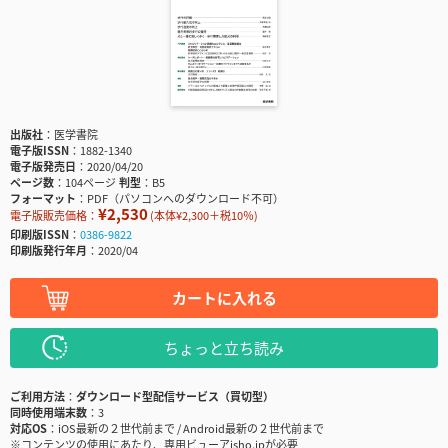
出版社
医学書院
電子版ISSN
1882-1340
電子版発売日
2020/04/20
ページ数
104ページ
判型
B5
フォーマット
PDF（パソコンへのダウンロード不可）
¥2,530
電子版販売価格：
(本体¥2,300＋税10％)
印刷版ISSN
0386-9822
印刷版発行年月
2020/04
カートに入れる
ちょっと立ち読み
ご利用方法
ダウンロード型配信サービス（買切型）
同時使用端末数
3
対応OS
iOS最新の２世代前まで / Android最新の２世代前まで
※コンテンツの使用にあたり、専用ビューアisho.jpが必要