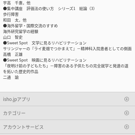
宇高 千惠，他
●集中講座 評価法の使い方 シリーズ1 総論（3）
歩行障害
和田 太，他
●海外留学・国際交流のすすめ
海外研究留学の経験
山口 智史
●Sweet Spot 文学に見るリハビリテーション
サリンジャーの『ライ麦畑でつかまえて』－精神科入院患者としての側面
高橋 正雄
●Sweet Spot 映画に見るリハビリテーション
「夜明け前の子どもたち」－障害のある子供たちの完全就学と発達の道
を拓いた歴史的作品
二通 諭
isho.jpアプリ
カテゴリー
アカウントサービス