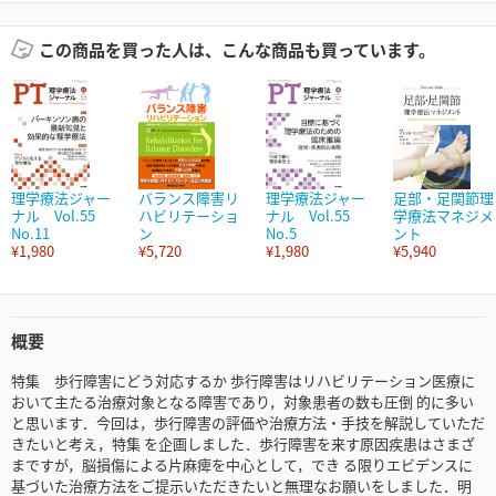
この商品を買った人は、こんな商品も買っています。
理学療法ジャー
バランス障害リ
理学療法ジャー
足部・足関節理
ナル Vol.55
ハビリテーショ
ナル Vol.55
学療法マネジメ
No.11
ン
No.5
ント
¥1,980
¥5,720
¥1,980
¥5,940
概要
特集 歩行障害にどう対応するか 歩行障害はリハビリテーション医療に
おいて主たる治療対象となる障害であり，対象患者の数も圧倒 的に多い
と思います．今回は，歩行障害の評価や治療方法・手技を解説していただ
きたいと考え，特集 を企画しました．歩行障害を来す原因疾患はさまざ
まですが，脳損傷による片麻痺を中心として，でき る限りエビデンスに
基づいた治療方法をご提示いただきたいと無理なお願いをしました．明