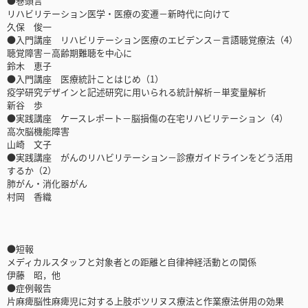
●巻頭言
リハビリテーション医学・医療の変遷－新時代に向けて
久保 俊一
●入門講座 リハビリテーション医療のエビデンス－言語聴覚療法（4）
聴覚障害－高齢期難聴を中心に
鈴木 恵子
●入門講座 医療統計ことはじめ（1）
疫学研究デザインと記述研究に用いられる統計解析－単変量解析
新谷 歩
●実践講座 ケースレポート－脳損傷の在宅リハビリテーション（4）
高次脳機能障害
山崎 文子
●実践講座 がんのリハビリテーション－診療ガイドラインをどう活用
するか（2）
肺がん・消化器がん
村岡 香織
●短報
メディカルスタッフと対象者との距離と自律神経活動との関係
伊藤 昭，他
●症例報告
片麻痺脳性麻痺児に対する上肢ボツリヌス療法と作業療法併用の効果