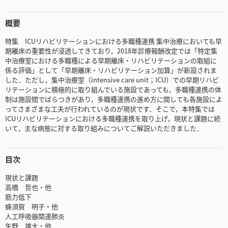
概要
特集 ICUリハビリテーションにおける多職種連携 集中治療においても早
期離床の重要性が浸透してきており，2018年診療報酬改定では「特定集
中治療室における多職種による早期離床・リハビリテーションの取組に
係る評価」として「早期離床・リハビリテーション加算」が新設されま
した．ただし，集中治療室（intensive care unit；ICU）での早期リハビ
リテーションに積極的に取り組んでいる施設であっても，多職種連携の体
制は施設間でばらつきがあり，多職種連携の進め方に関しても各施設によ
ってさまざまな工夫が行われているのが現状です．そこで，本特集では
ICUリハビリテーションにおける多職種連携を取り上げ，現状と課題に続
いて，主な病態に対する取り組みについてご解説いただきました．
目次
現状と課題
高橋 哲也・他
筋力低下
蜂須賀 明子・他
人工呼吸器関連肺炎
矢野 雄大・他