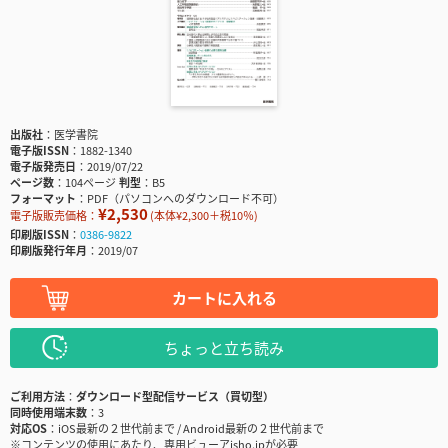
出版社
医学書院
電子版ISSN
1882-1340
電子版発売日
2019/07/22
ページ数
104ページ
判型
B5
フォーマット
PDF（パソコンへのダウンロード不可）
¥2,530
電子版販売価格：
(本体¥2,300＋税10％)
印刷版ISSN
0386-9822
印刷版発行年月
2019/07
カートに入れる
ちょっと立ち読み
ご利用方法
ダウンロード型配信サービス（買切型）
同時使用端末数
3
対応OS
iOS最新の２世代前まで / Android最新の２世代前まで
※コンテンツの使用にあたり、専用ビューアisho.jpが必要