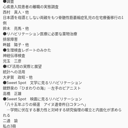
●調査
心疾患入院患者の離職の実態調査
西村 真人・他
日本語を母語としない両親をもつ脊髄性筋萎縮症乳児の在宅療養移行の1
例
鈴木 亮馬・他
●リハビリテーション医療に必要な薬物治療
排尿障害
畔越 陽子・他
●生理検査レポートのみかた
神経伝導検査
児玉 三彦
●ICF活用の実際と展望
統計への活用
大夛賀 政昭・他
●Sweet Spot 文学に見るリハビリテーション
舘野泉の『ひまわりの海』―左手のピアニスト
高橋 正雄
●Sweet Spot 映画に見るリハビリテーション
「八十五年ぶりの帰還 アイヌ遺骨杵臼コタンへ」
―学問に伏在する暴力性と対峙する研究倫理の確立と内面化が求めら
れる
二通 諭
私の3冊