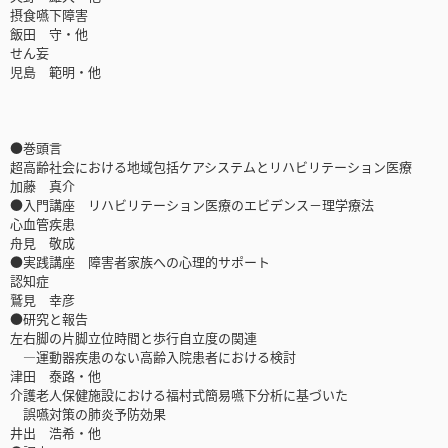
摂食嚥下障害
飯田 守・他
せん妄
児島 範明・他
●巻頭言
超高齢社会における地域包括ケアシステムとリハビリテーション医療
加藤 真介
●入門講座 リハビリテーション医療のエビデンス－理学療法
心血管疾患
舟見 敬成
●実践講座 障害者家族への心理的サポート
認知症
鷲見 幸彦
●研究と報告
左右脚の片脚立位時間と歩行自立度の関連
―運動器疾患のない高齢入院患者における検討
津田 泰路・他
介護老人保健施設における福村式簡易嚥下分析に基づいた
誤嚥対策の肺炎予防効果
井出 浩希・他