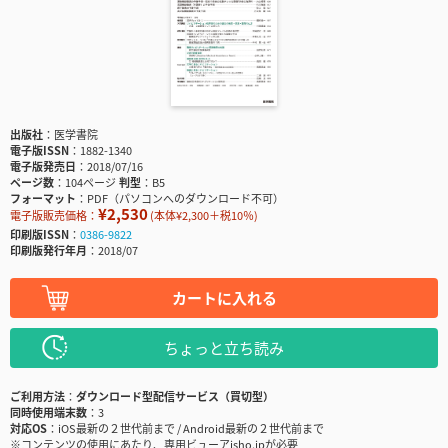
出版社
医学書院
電子版ISSN
1882-1340
電子版発売日
2018/07/16
ページ数
104ページ
判型
B5
フォーマット
PDF（パソコンへのダウンロード不可）
¥2,530
電子版販売価格：
(本体¥2,300＋税10％)
印刷版ISSN
0386-9822
印刷版発行年月
2018/07
カートに入れる
ちょっと立ち読み
ご利用方法
ダウンロード型配信サービス（買切型）
同時使用端末数
3
対応OS
iOS最新の２世代前まで / Android最新の２世代前まで
※コンテンツの使用にあたり、専用ビューアisho.jpが必要