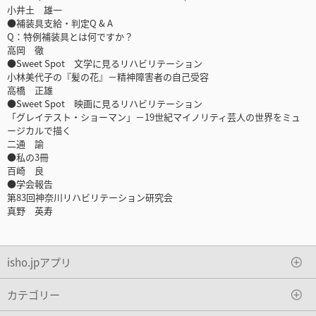
小井土 雄一
●補装具支給・判定Q & A
Q：特例補装具とは何ですか？
高岡 徹
●Sweet Spot 文学に見るリハビリテーション
小林美代子の『髪の花』－精神障害者の自己受容
高橋 正雄
●Sweet Spot 映画に見るリハビリテーション
「グレイテスト・ショーマン」－19世紀マイノリティ芸人の世界をミュ
ージカルで描く
二通 諭
●私の3冊
百崎 良
●学会報告
第83回神奈川リハビリテーション研究会
真野 英寿
isho.jpアプリ
カテゴリー