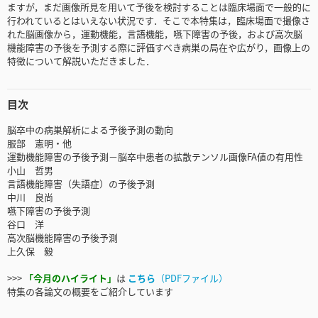
ますが，まだ画像所見を用いて予後を検討することは臨床場面で一般的に
行われているとはいえない状況です．そこで本特集は，臨床場面で撮像さ
れた脳画像から，運動機能，言語機能，嚥下障害の予後，および高次脳
機能障害の予後を予測する際に評価すべき病巣の局在や広がり，画像上の
特徴について解説いただきました．
目次
脳卒中の病巣解析による予後予測の動向
服部 憲明・他
運動機能障害の予後予測－脳卒中患者の拡散テンソル画像FA値の有用性
小山 哲男
言語機能障害（失語症）の予後予測
中川 良尚
嚥下障害の予後予測
谷口 洋
高次脳機能障害の予後予測
上久保 毅
>>>
「今月のハイライト」
は
こちら
（PDFファイル）
特集の各論文の概要をご紹介しています