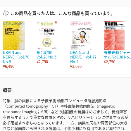
この商品を買った人は、こんな商品も買っています。
BRAIN and
総合診療
BRAIN and
脊椎脊髄ジャー
NERVE Vol.76
Vol.28 No.5
NERVE Vol.77
ナル Vol.38 No.
No.5
¥2,750
No.4
¥2,750
¥6,490
¥3,080
概要
特集 脳の画像による予後予測 頭部コンピュータ断層撮影法
（computed tomography；CT）や核磁気共鳴画像法（magnetic
resonance imaging；MRI）などの脳画像の発展はめざましく，機能障害
を理解するうえで重要な位置を占め，リハビリテーションに従事する者が
必ず確認すべきものとなっています．一方，病巣の局在や障害部位の大き
さなど脳画像から得られる情報は，予後予測にも有用であると期待され