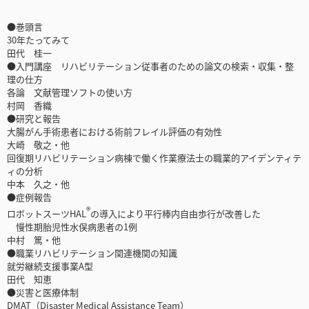
●巻頭言
30年たってみて
田代 桂一
●入門講座 リハビリテーション従事者のための論文の検索・収集・整
理の仕方
各論 文献管理ソフトの使い方
村岡 香織
●研究と報告
大腸がん手術患者における術前フレイル評価の有効性
大崎 敬之・他
回復期リハビリテーション病棟で働く作業療法士の職業的アイデンティテ
ィの分析
中本 久之・他
●症例報告
®
ロボットスーツHAL
の導入により平行棒内自由歩行が改善した
慢性期胎児性水俣病患者の1例
中村 篤・他
●職業リハビリテーション関連機関の知識
就労継続支援事業A型
田代 知恵
●災害と医療体制
DMAT（Disaster Medical Assistance Team）