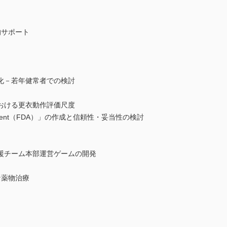
的サポート
化－若年健常者での検討
おける更衣動作評価尺度
ssessment（FDA）」の作成と信頼性・妥当性の検討
援チーム本部運営ゲームの開発
な薬物治療