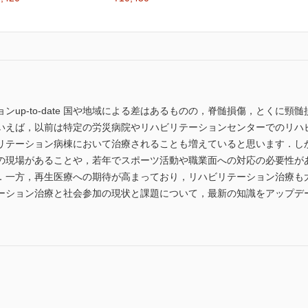
ンup-to-date 国や地域による差はあるものの，脊髄損傷，とくに
いえば，以前は特定の労災病院やリハビリテーションセンターでのリハ
リテーション病棟において治療されることも増えていると思います．し
の現場があることや，若年でスポーツ活動や職業面への対応の必要性が
．一方，再生医療への期待が高まっており，リハビリテーション治療も
ーション治療と社会参加の現状と課題について，最新の知識をアップデ