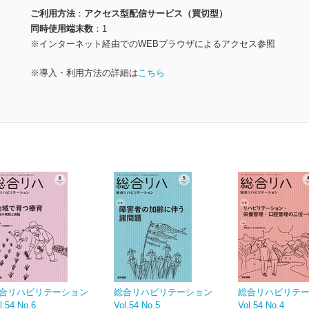
ご利用方法
アクセス型配信サービス（買切型）
同時使用端末数
1
※インターネット経由でのWEBブラウザによるアクセス参照
※導入・利用方法の詳細は
こちら
合リハビリテーション
総合リハビリテーション
総合リハビリテ
l.54 No.6
Vol.54 No.5
Vol.54 No.4