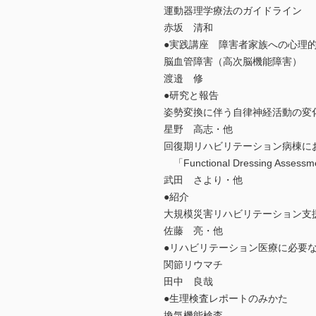
運動器理学療法のガイドライン
赤坂 清和
●実践講座 障害者家族への心理
脳血管障害（高次脳機能障害）
渡邉 修
●研究と報告
姿勢変換に伴う自律神経活動の変
星野 高志・他
回復期リハビリテーション病棟に
「Functional Dressing A
武田 さより・他
●紹介
大規模災害リハビリテーション支
佐藤 亮・他
●リハビリテーション医療に必要
関節リウマチ
田中 良哉
●生理検査レポートのみかた
換気機能検査