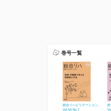
巻号一覧
総合リハビリテーション
総
Vol.54 No.7
Vo