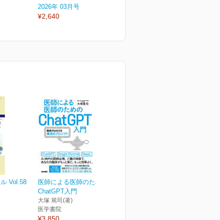
2026年 03月号
2026年 02月号
2
¥2,640
¥2,640
¥
Vol.58
医師による医師のための
ChatGPT入門
大塚 篤司(著)
医学書院
¥3,850