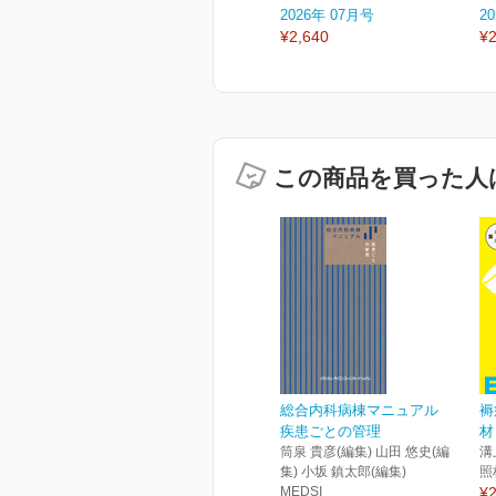
2026年 07月号
2
¥2,640
¥2
この商品を買った人
総合内科病棟マニュアル
褥
疾患ごとの管理
材
筒泉 貴彦(編集) 山田 悠史(編
溝
集) 小坂 鎮太郎(編集)
照
MEDSI
¥2