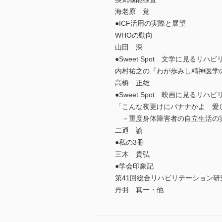
海老原 覚
●ICF活用の実際と展望
WHOの動向
山田 深
●Sweet Spot 文学に見るリハ
内村祐之の『わが歩みし精神医学
高橋 正雄
●Sweet Spot 映画に見るリハ
「こんな夜更けにバナナかよ 愛
－重度身体障害者の自立生活の
二通 諭
●私の3冊
三木 貴弘
●学会印象記
第41回総合リハビリテーション研
丹羽 真一・他