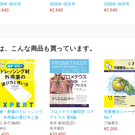
026年 06月号
2026年 05月号
2026年 04月号
,640
¥2,640
¥2,640
は、こんな商品も買っています。
瘡・創傷のドレッシング
プロメテウス解剖学 コア
作業療法ジャーナル 
・外用薬の選び方と使...
アトラス 第4版
No.7
上 祐子(編著)
坂井 建雄(監訳)
三輪書店
林社
医学書院
¥2,200
,420
¥10,450