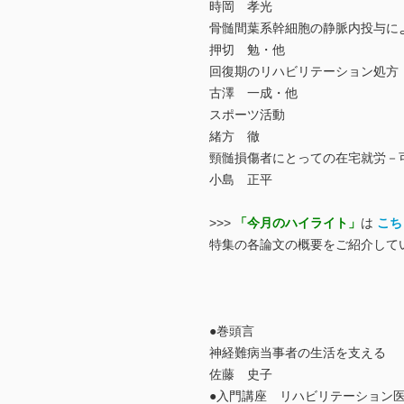
時岡 孝光
骨髄間葉系幹細胞の静脈内投与に
押切 勉・他
回復期のリハビリテーション処方
古澤 一成・他
スポーツ活動
緒方 徹
頸髄損傷者にとっての在宅就労－
小島 正平
>>>
「今月のハイライト」
は
こち
特集の各論文の概要をご紹介して
●巻頭言
神経難病当事者の生活を支える
佐藤 史子
●入門講座 リハビリテーション