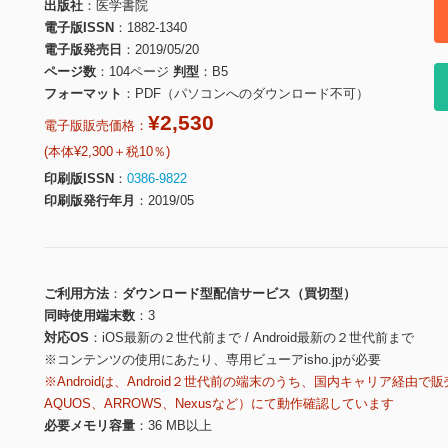
出版社
医学書院
電子版ISSN
1882-1340
電子版発売日
2019/05/20
ページ数
104ページ
判型
B5
フォーマット
PDF（パソコンへのダウンロード不可）
¥2,530
電子版販売価格：
(本体¥2,300＋税10％)
印刷版ISSN
0386-9822
印刷版発行年月
2019/05
ご利用方法
ダウンロード型配信サービス（買切型）
同時使用端末数
3
対応OS
iOS最新の２世代前まで / Android最新の２世代前まで
※コンテンツの使用にあたり、専用ビューアisho.jpが必要
※Androidは、Android２世代前の端末のうち、国内キャリア経由で販
AQUOS、ARROWS、Nexusなど）にて動作確認しています
必要メモリ容量
36 MB以上