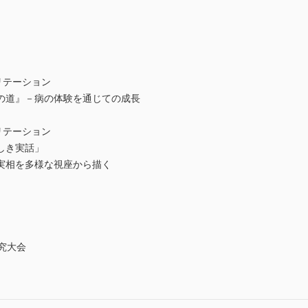
ビリテーション
の道』－病の体験を通じての成長
ビリテーション
しき実話」
実相を多様な視座から描く
究大会