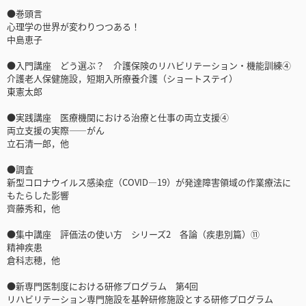
●巻頭言
心理学の世界が変わりつつある！
中島恵子
●入門講座 どう選ぶ？ 介護保険のリハビリテーション・機能訓練④
介護老人保健施設，短期入所療養介護（ショートステイ）
東憲太郎
●実践講座 医療機関における治療と仕事の両立支援④
両立支援の実際――がん
立石清一郎，他
●調査
新型コロナウイルス感染症（COVID—19）が発達障害領域の作業療法に
もたらした影響
齊藤秀和，他
●集中講座 評価法の使い方 シリーズ2 各論（疾患別篇）⑪
精神疾患
倉科志穂，他
●新専門医制度における研修プログラム 第4回
リハビリテーション専門施設を基幹研修施設とする研修プログラム