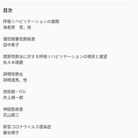
目次
呼吸リハビリテーションの展開
海老原 覚，他
慢性閉塞性肺疾患
田中貴子
間質性肺炎に対する呼吸リハビリテーションの現状と展望
佐々木琢磨
誤嚥性肺炎
岡崎達馬，他
周術期・ICU
井上順一朗
神経筋疾患
花山耕三
新型コロナウイルス感染症
藤谷順子