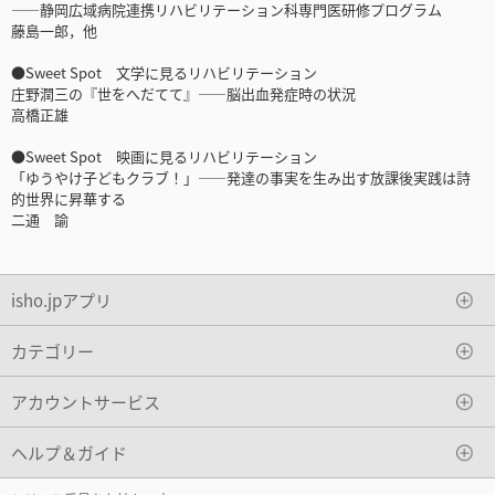
――静岡広域病院連携リハビリテーション科専門医研修プログラム
藤島一郎，他
●Sweet Spot 文学に見るリハビリテーション
庄野潤三の『世をへだてて』――脳出血発症時の状況
高橋正雄
●Sweet Spot 映画に見るリハビリテーション
「ゆうやけ子どもクラブ！」――発達の事実を生み出す放課後実践は詩
的世界に昇華する
二通 諭
isho.jpアプリ
カテゴリー
アカウントサービス
ヘルプ＆ガイド