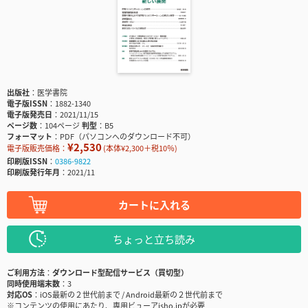
出版社
医学書院
電子版ISSN
1882-1340
電子版発売日
2021/11/15
ページ数
104ページ
判型
B5
フォーマット
PDF（パソコンへのダウンロード不可）
¥2,530
電子版販売価格：
(本体¥2,300＋税10％)
印刷版ISSN
0386-9822
印刷版発行年月
2021/11
カートに入れる
ちょっと立ち読み
ご利用方法
ダウンロード型配信サービス（買切型）
同時使用端末数
3
対応OS
iOS最新の２世代前まで / Android最新の２世代前まで
※コンテンツの使用にあたり、専用ビューアisho.jpが必要