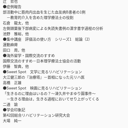
辻 哲也
●症例報告
部活動中に筋肉内出血を生じた血友病B患者の1例
－教育的介入を含めた理学療法士の役割
石倉 龍太，他
左側頭葉後下部病変による失読失書例の漢字書字過程の分析
池野 雅裕，他
●集中講座 評価法の使い方 シリーズ1 総論（2）
運動麻痺
田口 周，他
●海外留学・国際交流のすすめ
国際交流のすすめ－日本理学療法士協会の活動
伊藤 智典，他
●Sweet Spot 文学に見るリハビリテーション
大江健三郎の『治療塔』－首相になった元リハ医
高橋 正雄
●Sweet Spot 映画に見るリハビリテーション
「生きるのに理由はいるの？～津久井やまゆり園事件～
－生きる理由は，生きる過程においてせり上がってくる
二通 諭
●学会印象記
第42回総合リハビリテーション研究大会
大場 純一