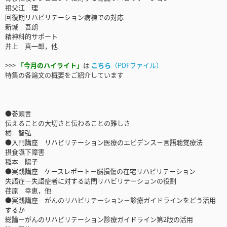
祖父江 理
回復期リハビリテーション病棟での対応
新城 吾朗
精神科的サポート
井上 真一郎，他
>>>
「今月のハイライト」
は
こちら
（PDFファイル）
特集の各論文の概要をご紹介しています
●巻頭言
伝えることの大切さと伝わることの難しさ
橘 智弘
●入門講座 リハビリテーション医療のエビデンス－言語聴覚療法
摂食嚥下障害
稲本 陽子
●実践講座 ケースレポート－脳損傷の在宅リハビリテーション
失語症－失語症者に対する訪問リハビリテーションの役割
荏原 幸恵，他
●実践講座 がんのリハビリテーション－診療ガイドラインをどう活用
するか
総論－がんのリハビリテーション診療ガイドライン第2版の活用