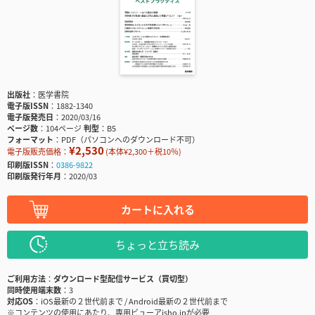
出版社
医学書院
電子版ISSN
1882-1340
電子版発売日
2020/03/16
ページ数
104ページ
判型
B5
フォーマット
PDF（パソコンへのダウンロード不可）
¥2,530
電子版販売価格：
(本体¥2,300＋税10％)
印刷版ISSN
0386-9822
印刷版発行年月
2020/03
カートに入れる
ちょっと立ち読み
ご利用方法
ダウンロード型配信サービス（買切型）
同時使用端末数
3
対応OS
iOS最新の２世代前まで / Android最新の２世代前まで
※コンテンツの使用にあたり、専用ビューアisho.jpが必要