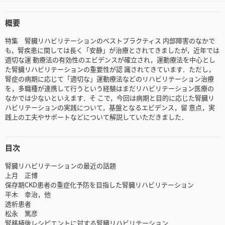
概要
特集 腎臓リハビリテーションのベストプラクティス 内部障害のなかで
も，腎疾患に関しては長く「安静」が治療とされてきましたが，近年では
適切な運 動療法の有効性のエビデンスが確立され，運動療法を中心とし
た腎臓リハビリテーションの重要性が認 識されてきています．ただし，
腎症の病期に応じて「適切な」運動療法などのリハビリテーション治療
を，多職種が連携して行うという経験はまだリハビリテーション医療の
なかでは少ないといえます．そ こで，今回は病期と目的に応じた腎臓リ
ハビリテーションの実践について，基盤となるエビデンス，留 意点，実
践上の工夫やサポートなどについて解説していただきました．
目次
腎臓リハビリテーションの最近の話題
上月 正博
保存期CKD患者の重症化予防を目指した腎臓リハビリテーション
平木 幸治，他
透析患者
松永 篤彦
腎移植後レシピエントに対する腎臓リハビリテーション