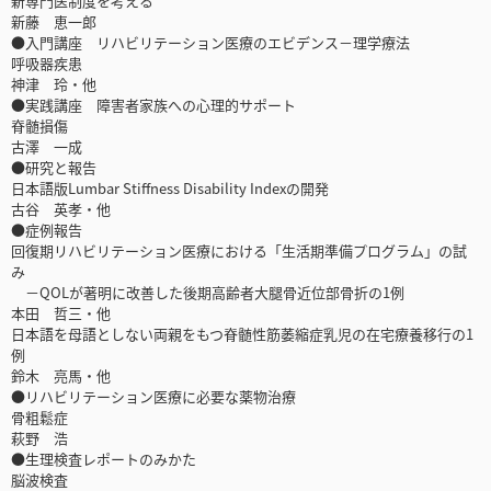
新専門医制度を考える
新藤 恵一郎
●入門講座 リハビリテーション医療のエビデンス－理学療法
呼吸器疾患
神津 玲・他
●実践講座 障害者家族への心理的サポート
脊髄損傷
古澤 一成
●研究と報告
日本語版Lumbar Stiffness Disability Indexの開発
古谷 英孝・他
●症例報告
回復期リハビリテーション医療における「生活期準備プログラム」の試
み
－QOLが著明に改善した後期高齢者大腿骨近位部骨折の1例
本田 哲三・他
日本語を母語としない両親をもつ脊髄性筋萎縮症乳児の在宅療養移行の1
例
鈴木 亮馬・他
●リハビリテーション医療に必要な薬物治療
骨粗鬆症
萩野 浩
●生理検査レポートのみかた
脳波検査