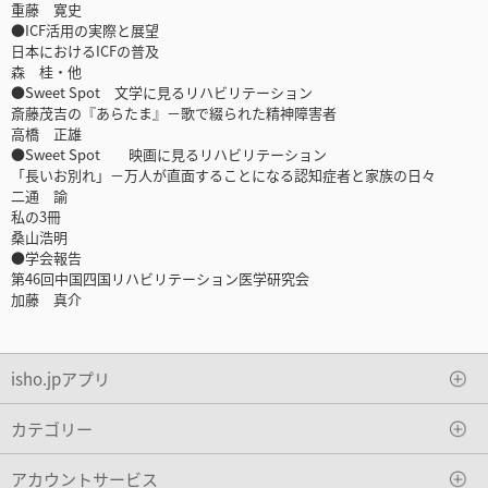
重藤 寛史
●ICF活用の実際と展望
日本におけるICFの普及
森 桂・他
●Sweet Spot 文学に見るリハビリテーション
斎藤茂吉の『あらたま』－歌で綴られた精神障害者
高橋 正雄
●Sweet Spot 映画に見るリハビリテーション
「長いお別れ」－万人が直面することになる認知症者と家族の日々
二通 諭
私の3冊
桑山浩明
●学会報告
第46回中国四国リハビリテーション医学研究会
加藤 真介
isho.jpアプリ
カテゴリー
アカウントサービス