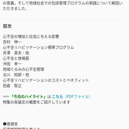
の意義，そして地域社会での包括管理プログラムの実践について解説い
ただきました．
目次
心不全の増加と社会に与える影響
百村 伸一
心不全リハビリテーション標準プログラム
井澤 英夫・他
心不全と骨格筋
沖田 孝一
地域ぐるみの心不全管理
北川 知郎・他
心不全リハビリテーションのコストとベネフィット
田倉 智之
>>>
「今月のハイライト」
は
こちら
（PDFファイル）
特集の各論文の概要をご紹介しています
●巻頭言