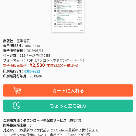
出版社
医学書院
電子版ISSN
1882-1340
電子版発売日
2019/06/17
ページ数
112ページ
判型
B5
フォーマット
PDF（パソコンへのダウンロード不可）
¥2,530
電子版販売価格：
(本体¥2,300＋税10％)
印刷版ISSN
0386-9822
印刷版発行年月
2019/06
カートに入れる
ちょっと立ち読み
ご利用方法
ダウンロード型配信サービス（買切型）
同時使用端末数
3
対応OS
iOS最新の２世代前まで / Android最新の２世代前まで
※コンテンツの使用にあたり、専用ビューアisho.jpが必要