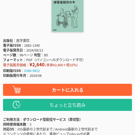
出版社
医学書院
電子版ISSN
1882-1340
電子版発売日
2024/08/12
ページ数
96ページ
判型
B5
フォーマット
PDF（パソコンへのダウンロード不可）
¥2,640
電子版販売価格：
(本体¥2,400＋税10％)
印刷版ISSN
0386-9822
印刷版発行年月
2024/08
カートに入れる
ちょっと立ち読み
ご利用方法
ダウンロード型配信サービス（買切型）
同時使用端末数
3
対応OS
iOS最新の２世代前まで / Android最新の２世代前まで
※コンテンツの使用にあたり、専用ビューアisho.jpが必要