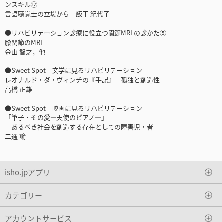
ンスキル⑫
言語聴覚士の立場から 飯干 紀代子
●リハビリテーション診療に役立つ関節MRI の診かた⑤
膝関節のMRI
金山 智之，他
●Sweet Spot 文学に見るリハビリテーション
レオナルド・ダ・ヴィンチの『手記』―孤独と創造性
高橋 正雄
●Sweet Spot 映画に見るリハビリテーション
「筆子・その愛―天使のピアノ―」
―あるべき社会を創造する存在としての障害児・者
二通 諭
isho.jpアプリ
カテゴリー
アカウントサービス