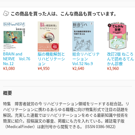
この商品を買った人は、こんな商品も買っています。
BRAIN and
脳の機能解剖と
総合リハビリテ
改訂2版 ねころ
NERVE Vol.76
リハビリテーシ
ーション
んで読めるてん
No.12
ョン
Vol.52 No.9
かん診療
¥3,080
¥4,950
¥2,640
¥3,960
概要
特集 障害者就労の今 リハビリテーション領域をリードする総合誌。リ
ハビリテーションに携わるあらゆる職種に向け特集形式で注目の話題を
解説。充実した連載ではリハビリテーションをめぐる最新知識や技術を
簡潔に紹介。投稿論文の審査、掲載にも力を入れている。雑誌電子版
（MedicalFinder）は創刊号から閲覧できる。 (ISSN 0386-9822)