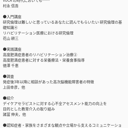
VUCA の時代においても……
村永 信吾
●入門講座
研究倫理は難しいと思っているあなたに読んでもらいたい 研究倫理の基
礎知識④
リハビリテーション医療における研究倫理
花山 耕三
●実践講座
高度肥満症患者のリハビリテーション治療②
高度肥満症患者に対する栄養療法・栄養食事指導
徳澤 千恵
●調査
発症後3年以降に相談があった高次脳機能障害者の特徴
上田幸彦，他
●紹介
デイケアセラピストに対する心不全アセスメント能力の向上を
目的とした教育介入の取り組み
諸冨 伸夫，他
●認知症者・家族をさまざまな観点や立場から支えるコミュニケーショ