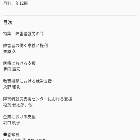
月刊、年12冊
目次
特集 障害者就労の今
障害者の働く意義と権利
栗原 久
医療における支援
豊田 章宏
教育機関における就労支援
永野 和秀
障害者就労支援センターにおける支援
稲葉 健太郎，他
企業における支援
堀口 明子
●巻頭言