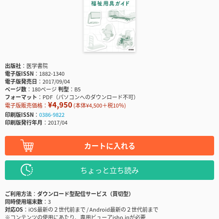
出版社
医学書院
電子版ISSN
1882-1340
電子版発売日
2017/09/04
ページ数
180ページ
判型
B5
フォーマット
PDF（パソコンへのダウンロード不可）
¥4,950
電子版販売価格：
(本体¥4,500＋税10％)
印刷版ISSN
0386-9822
印刷版発行年月
2017/04
カートに入れる
ちょっと立ち読み
ご利用方法
ダウンロード型配信サービス（買切型）
同時使用端末数
3
対応OS
iOS最新の２世代前まで / Android最新の２世代前まで
※コンテンツの使用にあたり、専用ビューアisho.jpが必要