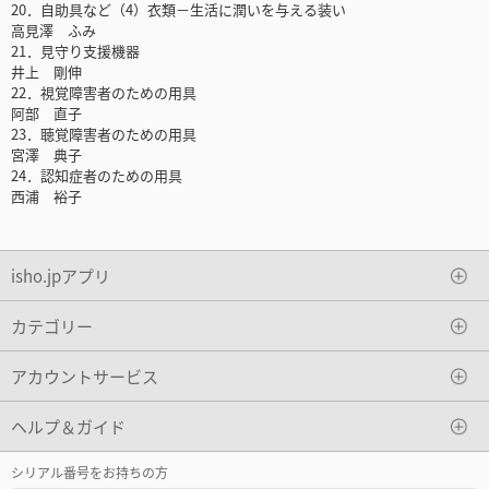
20．自助具など（4）衣類－生活に潤いを与える装い
高見澤 ふみ
21．見守り支援機器
井上 剛伸
22．視覚障害者のための用具
阿部 直子
23．聴覚障害者のための用具
宮澤 典子
24．認知症者のための用具
西浦 裕子
isho.jpアプリ
カテゴリー
アカウントサービス
ヘルプ＆ガイド
シリアル番号をお持ちの方