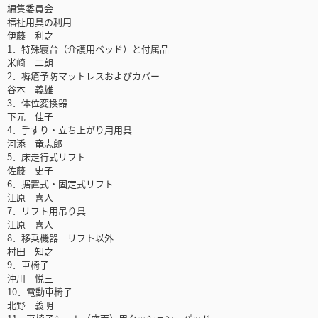
編集委員会
福祉用具の利用
伊藤 利之
1．特殊寝台（介護用ベッド）と付属品
米崎 二朗
2．褥瘡予防マットレスおよびカバー
谷本 義雄
3．体位変換器
下元 佳子
4．手すり・立ち上がり用用具
河添 竜志郎
5．床走行式リフト
佐藤 史子
6．据置式・固定式リフト
江原 喜人
7．リフト用吊り具
江原 喜人
8．移乗機器－リフト以外
村田 知之
9．車椅子
沖川 悦三
10．電動車椅子
北野 義明