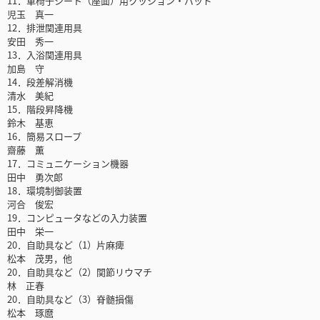
11．車椅子シート（座面）用クッション・パッド
児玉 真一
12．排泄関連用具
安田 秀一
13．入浴関連用具
加島 守
14．段差解消機
清水 美紀
15．階段昇降機
鈴木 基恵
16．簡易スロープ
齋藤 薫
17．コミュニケーション機器
田中 勇次郎
18．環境制御装置
河合 俊宏
19．コンピュータなどの入力装置
田中 栄一
20．自助具など（1）片麻痺
松本 茂男，他
20．自助具など（2）関節リウマチ
林 正春
20．自助具など（3）脊髄損傷
松本 琢麿