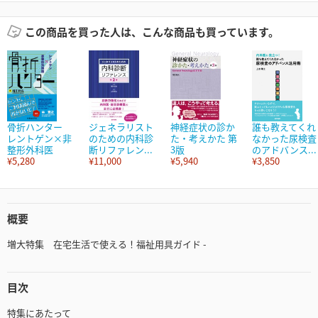
この商品を買った人は、こんな商品も買っています。
骨折ハンター
ジェネラリスト
神経症状の診か
誰も教えてくれ
レントゲン×非
のための内科診
た・考えかた 第
なかった尿検査
整形外科医
断リファレン...
3版
のアドバンス...
¥5,280
¥11,000
¥5,940
¥3,850
概要
増大特集 在宅生活で使える！福祉用具ガイド -
目次
特集にあたって