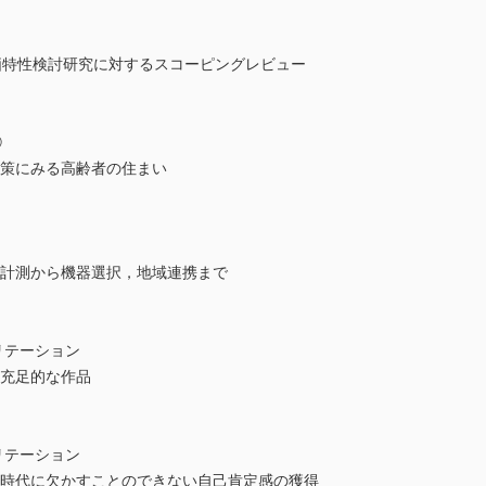
価特性検討研究に対するスコーピングレビュー
③
施策にみる高齢者の住まい
能計測から機器選択，地域連携まで
ビリテーション
望充足的な作品
ビリテーション
供時代に欠かすことのできない自己肯定感の獲得