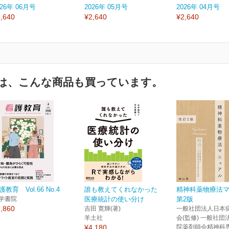
026年 06月号
2026年 05月号
2026年 04月号
,640
¥2,640
¥2,640
は、こんな商品も買っています。
護教育 Vol.66 No.4
誰も教えてくれなかった
精神科薬物療法
学書院
医療統計の使い分け
第2版
,860
吉田 寛輝(著)
一般社団法人日本
羊土社
会(監修) 一般社
¥4,180
院薬剤師会精神科