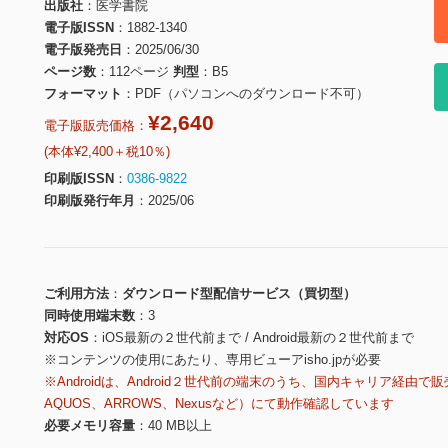
出版社
医学書院
電子版ISSN
1882-1340
電子版発売日
2025/06/30
ページ数
112ページ
判型
B5
フォーマット
PDF（パソコンへのダウンロード不可）
¥2,640
電子版販売価格：
(本体¥2,400＋税10％)
印刷版ISSN
0386-9822
印刷版発行年月
2025/06
ご利用方法
ダウンロード型配信サービス（買切型）
同時使用端末数
3
対応OS
iOS最新の２世代前まで / Android最新の２世代前まで
※コンテンツの使用にあたり、専用ビューアisho.jpが必要
※Androidは、Android２世代前の端末のうち、国内キャリア経由で販
AQUOS、ARROWS、Nexusなど）にて動作確認しています
必要メモリ容量
40 MB以上