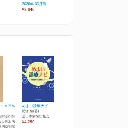
2026年 03月号
2026年 02月号
2
¥2,640
¥2,640
¥
マニュアル
めまい診療ナビ
肥塚 泉(著)
全日本病院出版会
病院薬剤師
¥4,290
団法人日本病
専門薬剤師