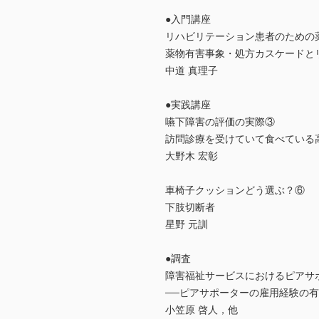
●入門講座
リハビリテーション患者のための
薬物有害事象・処方カスケードと
中道 真理子
●実践講座
嚥下障害の評価の実際③
訪問診療を受けていて食べている
大野木 宏彰
車椅子クッションどう選ぶ？⑥
下肢切断者
星野 元訓
●調査
障害福祉サービスにおけるピアサ
──ピアサポーターの雇用経験の
小笠原 啓人，他