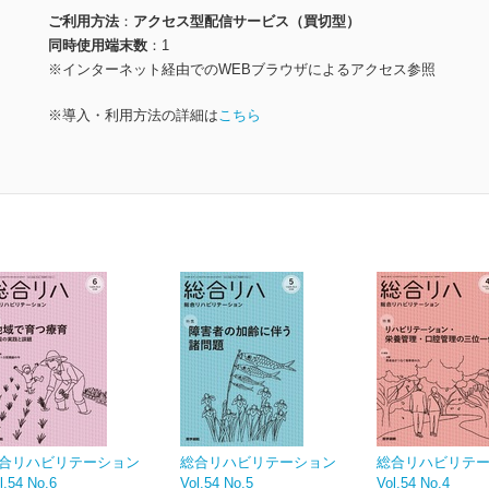
ご利用方法
アクセス型配信サービス（買切型）
同時使用端末数
1
※インターネット経由でのWEBブラウザによるアクセス参照
※導入・利用方法の詳細は
こちら
合リハビリテーション
総合リハビリテーション
総合リハビリテ
l.54 No.6
Vol.54 No.5
Vol.54 No.4