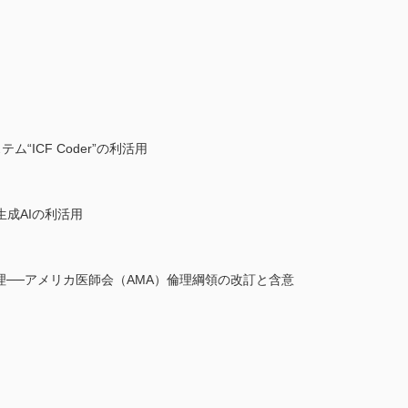
“ICF Coder”の利活用
成AIの利活用
理──アメリカ医師会（AMA）倫理綱領の改訂と含意