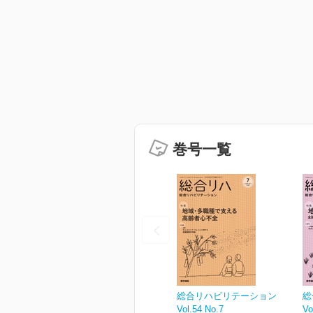
巻号一覧
総合リハビリテーション
総
Vol.54 No.7
Vo