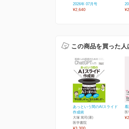
2026年 07月号
2
¥2,640
¥2
この商品を買った人
あっという間のAIスライド
看
作成術
医
¥2
大塚 篤司(著)
医学書院
¥3,300