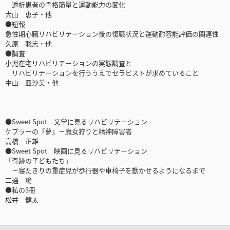
透析患者の骨格筋量と運動能力の変化
大山 恵子・他
●短報
急性期心臓リハビリテーション後の復職状況と運動耐容能評価の関連性
久原 聡志・他
●調査
小児在宅リハビリテーションの実態調査と
リハビリテーションを行ううえでセラピストが求めていること
中山 亜沙美・他
●Sweet Spot 文学に見るリハビリテーション
ケプラーの『夢』－魔女狩りと精神障害者
高橋 正雄
●Sweet Spot 映画に見るリハビリテーション
「奇跡の子どもたち」
－寝たきりの重症児が歩行器や車椅子を動かせるようになるまで
二通 諭
●私の3冊
松井 健太