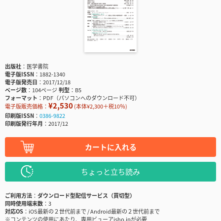
出版社
医学書院
電子版ISSN
1882-1340
電子版発売日
2017/12/18
ページ数
104ページ
判型
B5
フォーマット
PDF（パソコンへのダウンロード不可）
¥2,530
電子版販売価格：
(本体¥2,300＋税10％)
印刷版ISSN
0386-9822
印刷版発行年月
2017/12
カートに入れる
ちょっと立ち読み
ご利用方法
ダウンロード型配信サービス（買切型）
同時使用端末数
3
対応OS
iOS最新の２世代前まで / Android最新の２世代前まで
※コンテンツの使用にあたり、専用ビューアisho.jpが必要