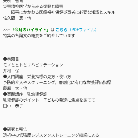
矢吹 省司
災害精神医学からみる復興と障害
－障害にかかわる医療福祉保健従事者に必要な知識とスキル
佐久間 篤・他
>>>
「今月のハイライト」
は
こちら
（PDFファイル）
特集の各論文の概要をご紹介しています
●巻頭言
モノとヒトとリハビリテーション
井村 保
●入門講座 栄養指標の見方・使い方
予防的介入やスクリーニング，層別化に有用な栄養評価指標
藤原 大・他
●実践講座 乳幼児健診
乳児健診のポイント－子どもの発達に焦点をあてて
田中 恭子
●研究と報告
透析中の低強度レジスタンストレーニング継続による