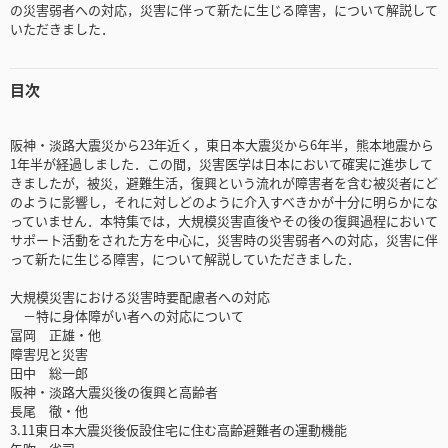
の災害弱者への対応，災害に伴って新たに生じる障害，について解説して
いただきました．
目次
阪神・淡路大震災から23年近く，東日本大震災から6年半，熊本地震から
1年半が経過しました．この間，災害医学は日本において確実に進歩して
きましたが，被災，避難生活，復興という流れが障害者を含む被災者にど
のように影響し，それに対しどのように介入すべきかが十分に明らかにな
っていません．本特集では，大規模災害直後やその後の復興過程において
サポート活動をされた方を中心に，災害時の災害弱者への対応，災害に伴
って新たに生じる障害，について解説していただきました．
大規模災害における災害時要配慮者への対応
－特に身体障がい者への対応について
冨岡 正雄・他
障害児と災害
田中 総一郎
阪神・淡路大震災後の復興と高齢者
長尾 徹・他
3.11東日本大震災後仮設住宅に住む高齢避難者の運動機能