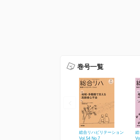
巻号一覧
総合リハビリテーション
総
Vol.54 No.7
Vo