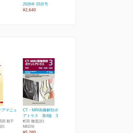
2026年 03月号
2026年 02月号
2
¥2,640
¥2,640
¥
ケアマニュ
CT・MRI画像解剖ポケット
アトラス 第4版 3巻...
髙田 順子
町田 徹(監訳)
訳)
MEDSI
¥5,280