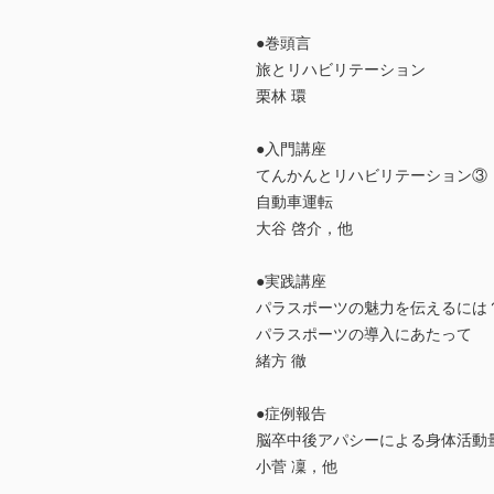
●巻頭言
旅とリハビリテーション
栗林 環
●入門講座
てんかんとリハビリテーション③
自動車運転
大谷 啓介，他
●実践講座
パラスポーツの魅力を伝えるには
パラスポーツの導入にあたって
緒方 徹
●症例報告
脳卒中後アパシーによる身体活動
小菅 凜，他