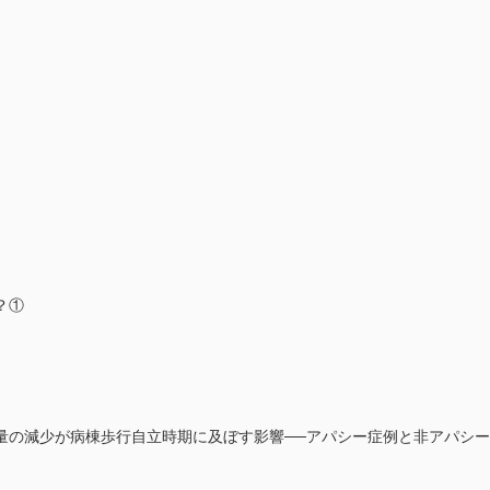
？①
量の減少が病棟歩行自立時期に及ぼす影響──アパシー症例と非アパシ