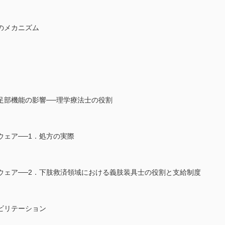
のメカニズム
足部機能の影響──理学療法士の役割
ェア──1．処方の実際
ウェア──2．下肢救済領域における義肢装具士の役割と支給制度
ビリテーション