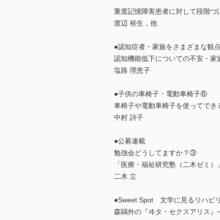
重度記憶障害患者に対して段階づ
渡辺 裕生，他
●認知症者・家族をさまざまな観
認知機能低下についての不安・家
塩路 理恵子
●子供の車椅子・電動車椅子⑥
車椅子や電動車椅子を使ってでき
中村 詩子
●公募連載
勉強会どうしてますか？③
「医療・福祉研究塾（二木ゼミ）
二木 立
●Sweet Spot 文学に見るリハ
森鷗外の『ヰタ・セクスアリス』