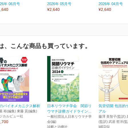
026年 06月号
2026年 05月号
2026年 04月号
,640
¥2,640
¥2,640
は、こんな商品も買っています。
のバイオメカニクス解析
日本リウマチ学会 関節リ
気管切開 包括的
葉 裕(編集) 東藤 貢(編集)
ウマチ診療ガイドライン...
アル
ジカルビュー社
一般社団法人日本リウマチ学
藤澤 美智子(監訳) 
,700
会(編)
(監訳) 武居 哲洋(監
診断と治療社
MEDSI