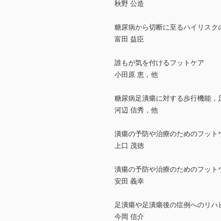
秋野 公造
糖尿病から切断に至るハイリスク
富田 益臣
誰もが気を付けるフットケア
小田原 恵，他
糖尿病足潰瘍に対する歩行機能，
河辺 信秀，他
潰瘍の予防や治療のためのフットウ
上口 茂徳
潰瘍の予防や治療のためのフット
安田 義幸
足潰瘍や足潰瘍後の症例へのリハ
今岡 信介