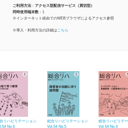
ご利用方法
アクセス型配信サービス（買切型）
同時使用端末数
1
※インターネット経由でのWEBブラウザによるアクセス参照
※導入・利用方法の詳細は
こちら
合リハビリテーション
総合リハビリテーション
総合リハビリテ
l.54 No.6
Vol.54 No.5
Vol.54 No.4