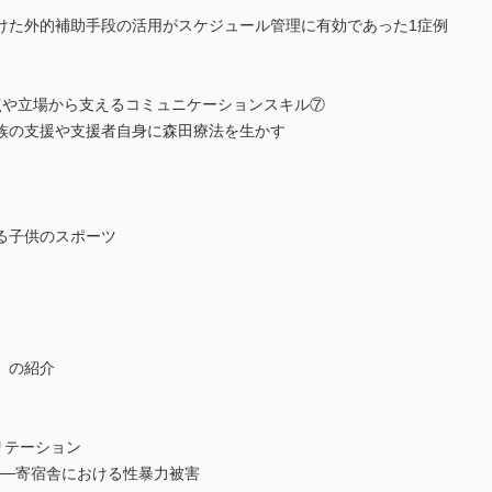
けた外的補助手段の活用がスケジュール管理に有効であった1症例
点や立場から支えるコミュニケーションスキル⑦
族の支援や支援者自身に森田療法を生かす
る子供のスポーツ
」の紹介
ビリテーション
──寄宿舎における性暴力被害