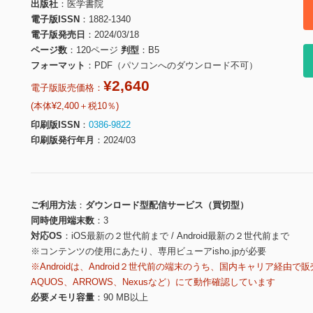
出版社
医学書院
電子版ISSN
1882-1340
電子版発売日
2024/03/18
ページ数
120ページ
判型
B5
フォーマット
PDF（パソコンへのダウンロード不可）
¥2,640
電子版販売価格：
(本体¥2,400＋税10％)
印刷版ISSN
0386-9822
印刷版発行年月
2024/03
ご利用方法
ダウンロード型配信サービス（買切型）
同時使用端末数
3
対応OS
iOS最新の２世代前まで / Android最新の２世代前まで
※コンテンツの使用にあたり、専用ビューアisho.jpが必要
※Androidは、Android２世代前の端末のうち、国内キャリア経由で販
AQUOS、ARROWS、Nexusなど）にて動作確認しています
必要メモリ容量
90 MB以上