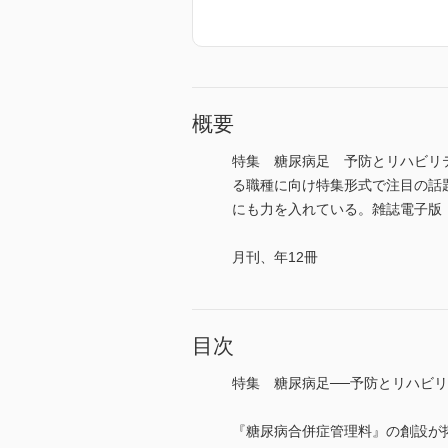
概要
特集 糖尿病足 予防とリハビリ
る職種に向け特集形式で注目の話
にも力を入れている。雑誌電子版（Medi
月刊、年12冊
目次
特集 糖尿病足──予防とリハビ
『糖尿病合併症管理料』の創設が