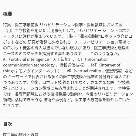
概要
特集 医工学最前線 リハビリテーション医学・医療領域において医
（用）工学技術を用いた活用事例として，リハビリテー ション・ロボテ
ィックスに注目が集まっています．上肢・下肢の訓練用ロボットや介助ロ
ボットなどの 研究が活発に進められる一方，リハビリテーション現場で
のロボット機器の導入は進んでいない現状が あり，医工学技術と現場の
ニーズのミスマッチを指摘する声もあります． このようななか，
AI（artificial intelligence；人工知能），ICT（information
communication technology； 情報通信技術），IoT（internet of
things；モノのインターネット）， VR（vertual reality；仮想現実）など
の キーワードで代表される多くの医工学技術が臨床の各分野に導入され
つつあります．今後，ロボット技 術だけでなく，さまざまな医工学技術
がリハビリテーション領域にも応用されることが期待されます． 本特集
では，各専門領域における技術発展の動向や，今後のリハビリテーション
領域に活用できそうな 技術や事例など，医工学の最前線を紹介していた
だきます．
目次
医工学の現状と課題