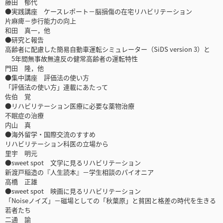
藤田 郁代
●実践講座 ケースレポート－脳損傷の在宅リハビリテーション
片麻痺－歩行能力の向上
和田 真一，他
●研究と報告
高齢者に配慮した簡易自動車運転シミュレーター（SiDS version 3）と
5年間無事故無違反の健常高齢者の運転特性
門田 隆，他
●集中講座 評価法の使い方
「評価法の使い方」連載にあたって
佐伯 覚
●リハビリテーション医療に必要な薬物治療
不眠症の治療
内山 真
●海外留学・国際交流のすすめ
リハビリテーション科医の立場から
里宇 明元
●sweet spot 文学に見るリハビリテーション
新渡戸稲造の『人生読本』－学生相談のパイオニア
高橋 正雄
●sweet spot 映画に見るリハビリテーション
「Noiseノイズ」－磁場としての「秋葉原」と貧困と格差の時代を生きる
若者たち
二通 諭