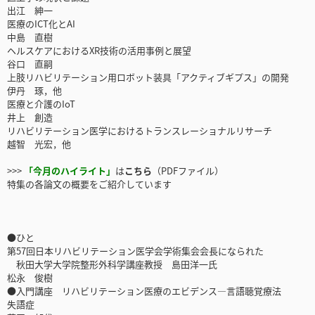
出江 紳一
医療のICT化とAI
中島 直樹
ヘルスケアにおけるXR技術の活用事例と展望
谷口 直嗣
上肢リハビリテーション用ロボット装具「アクティブギプス」の開発
伊丹 琢，他
医療と介護のIoT
井上 創造
リハビリテーション医学におけるトランスレーショナルリサーチ
越智 光宏，他
>>>
「今月のハイライト」
は
こちら
（PDFファイル）
特集の各論文の概要をご紹介しています
●ひと
第57回日本リハビリテーション医学会学術集会会長になられた
秋田大学大学院整形外科学講座教授 島田洋一氏
松永 俊樹
●入門講座 リハビリテーション医療のエビデンス―言語聴覚療法
失語症