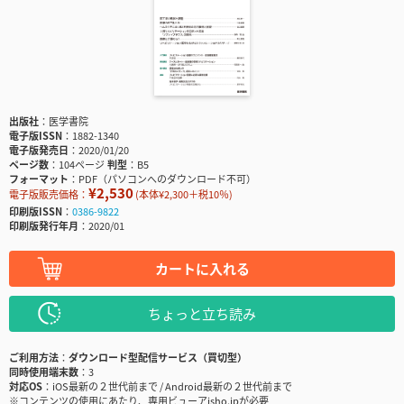
出版社
医学書院
電子版ISSN
1882-1340
電子版発売日
2020/01/20
ページ数
104ページ
判型
B5
フォーマット
PDF（パソコンへのダウンロード不可）
¥2,530
電子版販売価格：
(本体¥2,300＋税10％)
印刷版ISSN
0386-9822
印刷版発行年月
2020/01
カートに入れる
ちょっと立ち読み
ご利用方法
ダウンロード型配信サービス（買切型）
同時使用端末数
3
対応OS
iOS最新の２世代前まで / Android最新の２世代前まで
※コンテンツの使用にあたり、専用ビューアisho.jpが必要