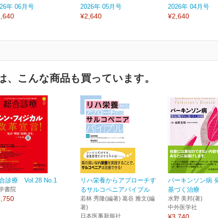
026年 06月号
2026年 05月号
2026年 04月号
,640
¥2,640
¥2,640
は、こんな商品も買っています。
合診療 Vol.28 No.1
リハ栄養からアプローチす
パーキンソン病 
学書院
るサルコペニアバイブル
基づく治療
,750
若林 秀隆(編著) 葛谷 雅文(編
水野 美邦(著)
著)
中外医学社
日本医事新報社
¥3,740