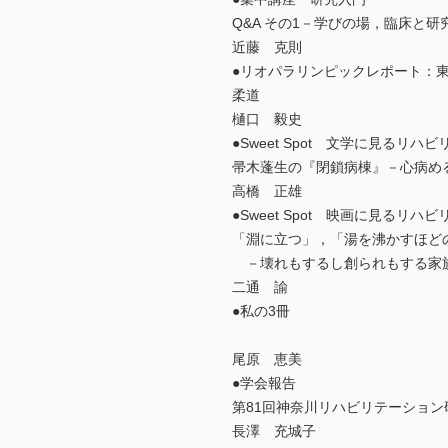
Q&A その1－学びの場，臨床と研
近藤 克則
●リオパラリンピックレポート：
柔道
樋口 毅史
●Sweet Spot 文学に見るリハ
帚木蓬生の『閉鎖病棟』－心病め
高橋 正雄
●Sweet Spot 映画に見るリハ
「淵に立つ」，「湯を沸かすほど
－壊れもするし創られもする家
二通 諭
●私の3冊
尾原 恵美
●学会報告
第81回神奈川リハビリテーション
長澤 充城子