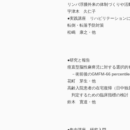
リンパ浮腫外来の体制づくりや活
宇津木 久仁子
●実践講座 リハビリテーション
転倒・転落予防対策
松嶋 康之・他
●研究と報告
痙直型脳性麻痺児に対する選択的
－術前後のGMFM-66 percenti
花町 芽生・他
高齢入院患者の在宅復帰（日中独
判定するための臨床指標の検討
鈴木 寛道・他
●集中講座 研究入門