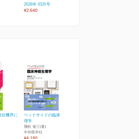
2026年 03月号
2026年 02月号
2
¥2,640
¥2,640
¥
発症機序に
ベッドサイドの臨床神経生
理学
飛松 省三(著)
中外医学社
¥4,180