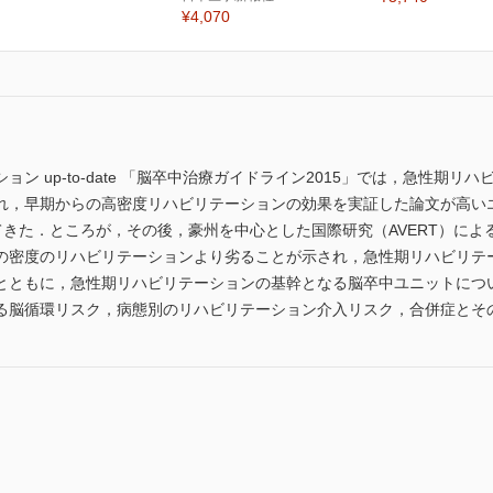
¥4,070
ン up-to-date 「脳卒中治療ガイドライン2015」では，急性期
れ，早期からの高密度リハビリテーションの効果を実証した論文が高い
きた．ところが，その後，豪州を中心とした国際研究（AVERT）によ
の密度のリハビリテーションより劣ることが示され，急性期リハビリテ
とともに，急性期リハビリテーションの基幹となる脳卒中ユニットにつ
る脳循環リスク，病態別のリハビリテーション介入リスク，合併症とそ