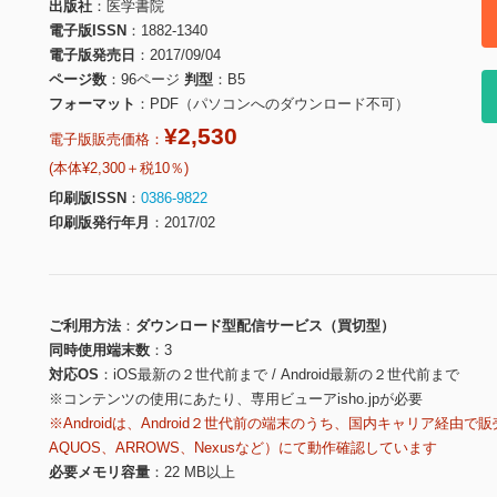
出版社
医学書院
電子版ISSN
1882-1340
電子版発売日
2017/09/04
ページ数
96ページ
判型
B5
フォーマット
PDF（パソコンへのダウンロード不可）
¥2,530
電子版販売価格：
(本体¥2,300＋税10％)
印刷版ISSN
0386-9822
印刷版発行年月
2017/02
ご利用方法
ダウンロード型配信サービス（買切型）
同時使用端末数
3
対応OS
iOS最新の２世代前まで / Android最新の２世代前まで
※コンテンツの使用にあたり、専用ビューアisho.jpが必要
※Androidは、Android２世代前の端末のうち、国内キャリア経由で販
AQUOS、ARROWS、Nexusなど）にて動作確認しています
必要メモリ容量
22 MB以上