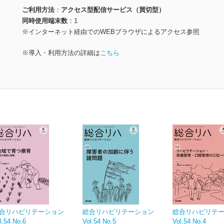
ご利用方法
アクセス型配信サービス（買切型）
同時使用端末数
1
※インターネット経由でのWEBブラウザによるアクセス参照
※導入・利用方法の詳細は
こちら
合リハビリテーション
総合リハビリテーション
総合リハビリテ
l.54 No.6
Vol.54 No.5
Vol.54 No.4