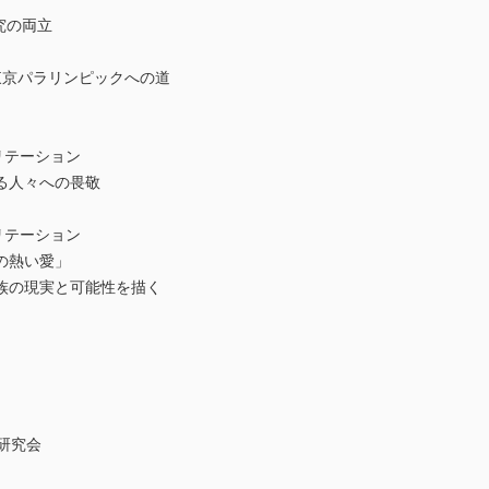
究の両立
東京パラリンピックへの道
ビリテーション
る人々への畏敬
ビリテーション
の熱い愛」
族の現実と可能性を描く
研究会