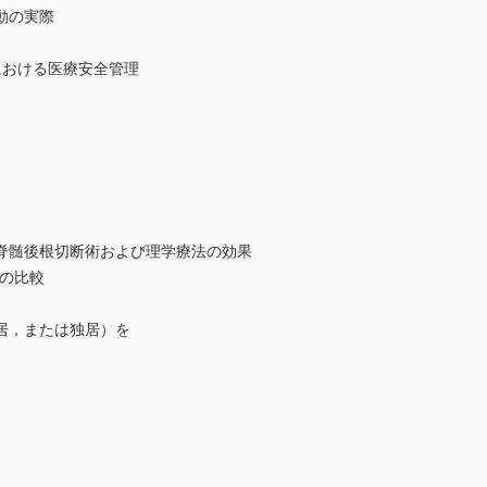
動の実際
における医療安全管理
脊髄後根切断術および理学療法の効果
leの比較
居，または独居）を