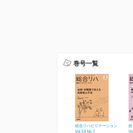
巻号一覧
総合リハビリテーション
総
Vol.54 No.7
Vo