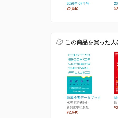
2026年 07月号
2
¥2,640
¥2
この商品を買った人
髄液検査データブック
総
水澤 英洋(監修)
医
新興医学出版社
¥2
¥2,640