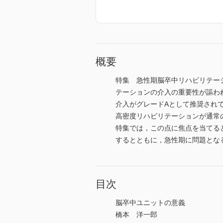
概要
特集 急性期脳卒中リハビリテーショ
テーションの介入の重要性が謳わ
介入がグレードAとして推奨されて
高密度リハビリテーションが通常
特集では，この点に焦点を当てる
するとともに，急性期に問題とな
目次
脳卒中ユニットの意義
橋本 洋一郎