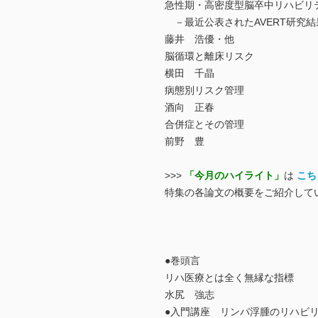
急性期・高密度型脳卒中リハビリ
－最近公表されたAVERT研究
藤井 浩優・他
脳循環と離床リスク
横田 千晶
病態別リスク管理
酒向 正春
合併症とその管理
前野 豊
>>>
「今月のハイライト」
は
こち
特集の各論文の概要をご紹介して
●巻頭言
リハ医療とは全く無縁な指標
水尻 強志
●入門講座 リンパ浮腫のリハビ