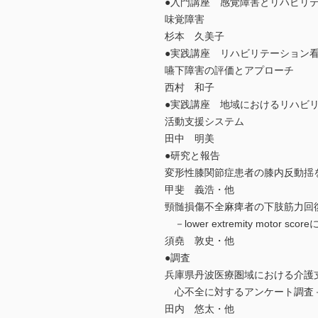
●入門講座 感覚障害とリハビリ
味覚障害
杉本 久美子
●実践講座 リハビリテーション
嚥下障害の評価とアプローチ
西村 和子
●実践講座 地域におけるリハビ
活動支援システム
田中 明美
●研究と報告
変形性膝関節症患者の膝内反動揺
甲斐 義浩・他
頸髄損傷不全麻痺者の下肢筋力回
－lower extremity motor sc
須堯 敦史・他
●調査
兵庫県丹波医療圏域における介護
心不全に対するアンケート調査－
田内 悠太・他