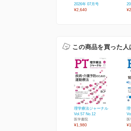
2026年 07月号
2
¥2,640
¥2
この商品を買った人
理学療法ジャーナル
理
Vol.57 No.12
Vo
医学書院
医
¥1,980
¥1