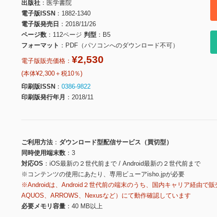
出版社
医学書院
電子版ISSN
1882-1340
電子版発売日
2018/11/26
ページ数
112ページ
判型
B5
フォーマット
PDF（パソコンへのダウンロード不可）
¥2,530
電子版販売価格：
(本体¥2,300＋税10％)
印刷版ISSN
0386-9822
印刷版発行年月
2018/11
ご利用方法
ダウンロード型配信サービス（買切型）
同時使用端末数
3
対応OS
iOS最新の２世代前まで / Android最新の２世代前まで
※コンテンツの使用にあたり、専用ビューアisho.jpが必要
※Androidは、Android２世代前の端末のうち、国内キャリア経由で販
AQUOS、ARROWS、Nexusなど）にて動作確認しています
必要メモリ容量
40 MB以上