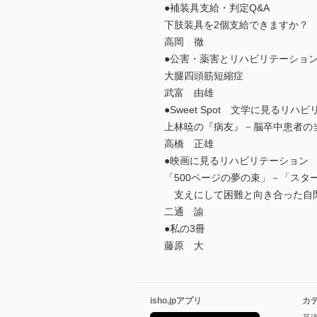
●補装具支給・判定Q&A
下肢装具を2個支給できますか？
高岡 徹
●公害・薬害とリハビリテーショ
大腿四頭筋短縮症
武富 由雄
●Sweet Spot 文学に見るリハ
上林暁の『病友』－脳卒中患者の
高橋 正雄
●映画に見るリハビリテーション
「500ページの夢の束」－「スタ
支えにして困難と向き合った自
二通 諭
●私の3冊
藤原 大
isho.jpアプリ
カ