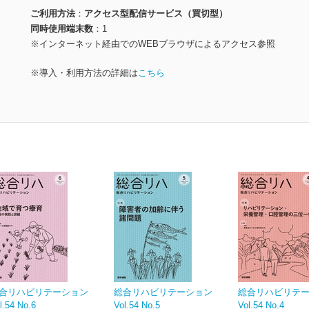
ご利用方法
アクセス型配信サービス（買切型）
同時使用端末数
1
※インターネット経由でのWEBブラウザによるアクセス参照
※導入・利用方法の詳細は
こちら
合リハビリテーション
総合リハビリテーション
総合リハビリテ
l.54 No.6
Vol.54 No.5
Vol.54 No.4