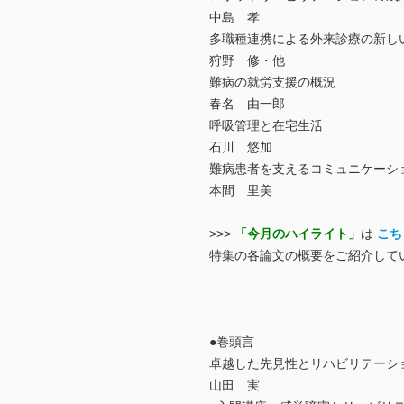
中島 孝
多職種連携による外来診療の新し
狩野 修・他
難病の就労支援の概況
春名 由一郎
呼吸管理と在宅生活
石川 悠加
難病患者を支えるコミュニケーシ
本間 里美
>>>
「今月のハイライト」
は
こち
特集の各論文の概要をご紹介して
●巻頭言
卓越した先見性とリハビリテーシ
山田 実