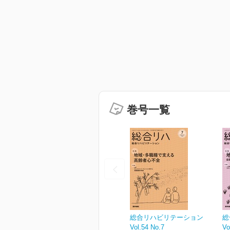
巻号一覧
総合リハビリテーション
総
Vol.54 No.7
Vo