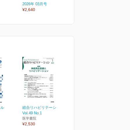
2026年 03月号
2026年 02月号
2
¥2,640
¥2,640
¥
ナル
総合リハビリテーション
Vol.49 No.1
医学書院
¥2,530