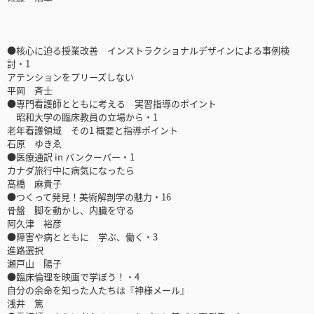
●核心に迫る授業改善 インストラクショナルデザインによる事例検
討・1
アテンションをプリーズしない
平岡 斉士
●専門看護師とともに考える 実習指導のポイント
昭和大学の臨床教員の立場から・1
老年看護領域 その1 概要と指導ポイント
石原 ゆきゑ
●医療通訳 in バンクーバー・1
カナダ旅行中に病気になったら
高橋 麻貴子
●つくって発見！美術解剖学の魅力・16
骨盤 脚を動かし、内臓を守る
阿久津 裕彦
●障害や病とともに 学ぶ、働く・3
進路選択
瀬戸山 陽子
●臨床倫理を映画で学ぼう！・4
自分の余命を知った人たちは『神様メール』
浅井 篤