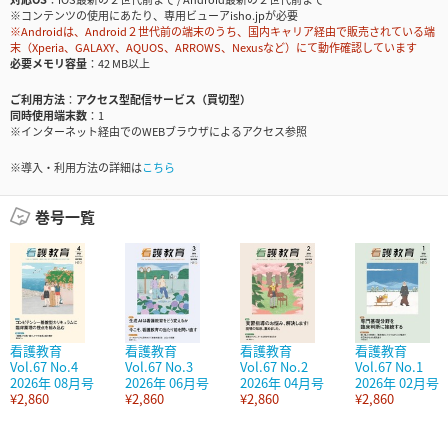
※コンテンツの使用にあたり、専用ビューアisho.jpが必要
※Androidは、Android２世代前の端末のうち、国内キャリア経由で販売されている端
末（Xperia、GALAXY、AQUOS、ARROWS、Nexusなど）にて動作確認しています
必要メモリ容量
42 MB以上
ご利用方法
アクセス型配信サービス（買切型）
同時使用端末数
1
※インターネット経由でのWEBブラウザによるアクセス参照
※導入・利用方法の詳細は
こちら
巻号一覧
看護教育
看護教育
看護教育
看護教育
Vol.67 No.4
Vol.67 No.3
Vol.67 No.2
Vol.67 No.1
2026年 08月号
2026年 06月号
2026年 04月号
2026年 02月号
¥2,860
¥2,860
¥2,860
¥2,860