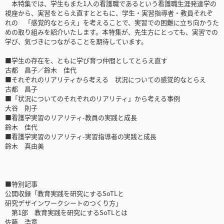
本特集では、学生もまた1人の看護職であるという看護職生涯発達学の
視座から、実習をとらえ直すとともに、学生・実習指導者・教員それぞ
れの 「感覚的なとらえ」を考えることで、実習での困難に立ち向かうた
めの取り組みを紹介いたします。本特集が、先生方にとっても、実習での
学び、気づきにつながることを期待しています。
■学生の存在を、ともに学び育つ仲間としてとらえ直す
古都 昌子／鈴木 佳代
■それぞれのリアリティから考える 状況についての感覚的なとらえ
古都 昌子
■「状況についてのそれぞれのリアリティ」から考える事例
大谷 則子
■看護学実習のリアリティ-教員の実践と成長
鈴木 佳代
■看護学実習のリアリティ-実習指導者の実践と成長
鈴木 真由美
■特別記事
公開収録「教育実践を研究にするSoTLと
研究デザインワークシートのつくり方」
第1部 教育実践を研究にするSoTLとは
佐藤 浩章