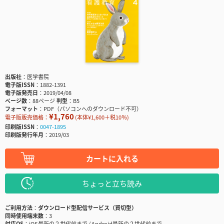
出版社
医学書院
電子版ISSN
1882-1391
電子版発売日
2019/04/08
ページ数
88ページ
判型
B5
フォーマット
PDF（パソコンへのダウンロード不可）
¥1,760
電子版販売価格：
(本体¥1,600＋税10％)
印刷版ISSN
0047-1895
印刷版発行年月
2019/03
カートに入れる
ちょっと立ち読み
ご利用方法
ダウンロード型配信サービス（買切型）
同時使用端末数
3
対応OS
iOS最新の２世代前まで / Android最新の２世代前まで