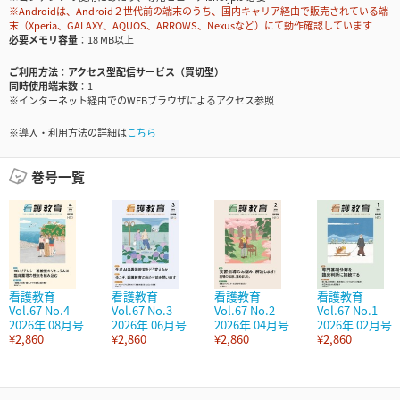
※Androidは、Android２世代前の端末のうち、国内キャリア経由で販売されている端
末（Xperia、GALAXY、AQUOS、ARROWS、Nexusなど）にて動作確認しています
必要メモリ容量
18 MB以上
ご利用方法
アクセス型配信サービス（買切型）
同時使用端末数
1
※インターネット経由でのWEBブラウザによるアクセス参照
※導入・利用方法の詳細は
こちら
巻号一覧
看護教育
看護教育
看護教育
看護教育
Vol.67 No.4
Vol.67 No.3
Vol.67 No.2
Vol.67 No.1
2026年 08月号
2026年 06月号
2026年 04月号
2026年 02月号
¥2,860
¥2,860
¥2,860
¥2,860