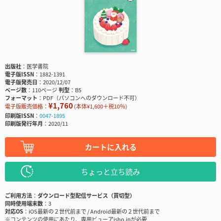
出版社
医学書院
電子版ISSN
1882-1391
電子版発売日
2020/12/07
ページ数
110ページ
判型
B5
フォーマット
PDF（パソコンへのダウンロード不可）
¥1,760
電子版販売価格：
(本体¥1,600＋税10％)
印刷版ISSN
0047-1895
印刷版発行年月
2020/11
カートに入れる
ちょっと立ち読み
ご利用方法
ダウンロード型配信サービス（買切型）
同時使用端末数
3
対応OS
iOS最新の２世代前まで / Android最新の２世代前まで
※コンテンツの使用にあたり、専用ビューアisho.jpが必要