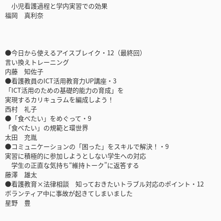
小児看護過程と学内実習での効果
福岡 真利奈
●今日から使えるアイスブレイク・12（最終回）
言い換えトレーニング
内藤 知佐子
●看護教員のICT活用教育力UP講座・3
「ICT活用のための基礎的能力の育成」を
実現するカリキュラムを編成しよう！
西村 礼子
●「食べたい」をめぐって・9
「食べたい」の規範と環世界
太田 充胤
●コミュニケーションの「困った」をスキルで解決！・9
実習に積極的に参加しようとしない学生への対応
学生の正直な気持ち“維持トーク”に返答する
藤澤 雄太
●看護教育×法律相談 知っておきたいトラブル対応のポイント・12
ボランティア中に事故が起きてしまいました
星野 豊