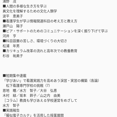
浦野 茂
■人間の多様な生き方を学ぶ
異文化を理解するための文化人類学
波平 恵美子
■看護学生が学ぶ情報関連科目の考え方と教え方
瀬戸山 陽子
■ピア・サポートのためのコミュニケーションを深く掘り下げて学ぶ
河井 亨
■科目設置の苦しさ、環境づくりの大切さ
松浦 年男
■カリキュラム改革の流れと高年次での教養教育
杉谷 祐美子
■短期集中連載
「学びあい」で看護実践力を高めあう演習・実習の構築（各論）
松下看護専門学校の挑戦（7）
恩地 瞳／水方 智子／大谷 弘恵
木村 緑／坂本 鈴子／山之内 由美
［コラム］教員も学びあえる学校運営をめざして
水方 智子
■実践報告
「擬似電子カルテ」を活用した授業展開