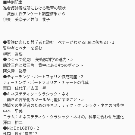
■特別記事
准看護師養成所における教育の現状
教務主任アンケート調査結果から
伊東 美奈子／井部 俊子
●看護に恋した哲学者と読む ベナーがわかる! 腑に落ちる!・1
哲学者とベナーを読む
榊原 哲也
●つくって発見! 美術解剖学の魅力・5
聴診三角と腰三角 背中にある4つのポイント
阿久津 裕彦
●ティーチング・ポートフォリオ作成講座・2
ティーチング・ポートフォリオ・チャートの作成
栗田 佳代子／吉田 塁
●キネステティク・クラシック・ネオ
動きの言語化のツールが可能にすること・5
地域での生活者のためのキネステティク・クラシック・ネオの可能性
中本 里美
コラム：キネステティク・クラシック・ネオの，科学に合わせた進化
澤口 裕二
●NとEとLGBTQ・2
性同一性の“障害”？