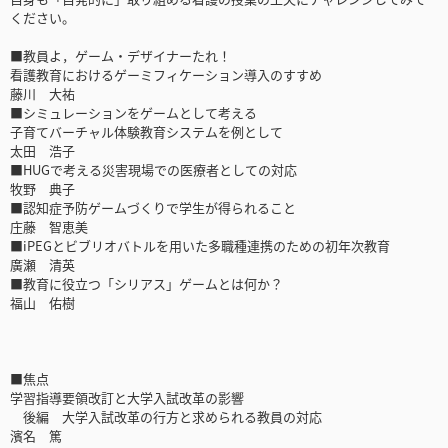
ください。
■教員よ，ゲーム・デザイナーたれ！
看護教育におけるゲーミフィケーション導入のすすめ
藤川 大祐
■シミュレーションをゲームとして考える
子育てバーチャル体験教育システムを例として
太田 浩子
■HUGで考える災害現場での医療者としての対応
牧野 典子
■認知症予防ゲームづくりで学生が得られること
庄藤 智恵美
■iPEGとビブリオバトルを用いた多職種連携のための初年次教育
廣瀬 清英
■教育に役立つ「シリアス」ゲームとは何か？
福山 佑樹
■焦点
学習指導要領改訂と大学入試改革の影響
後編 大学入試改革の行方と求められる教員の対応
濱名 篤