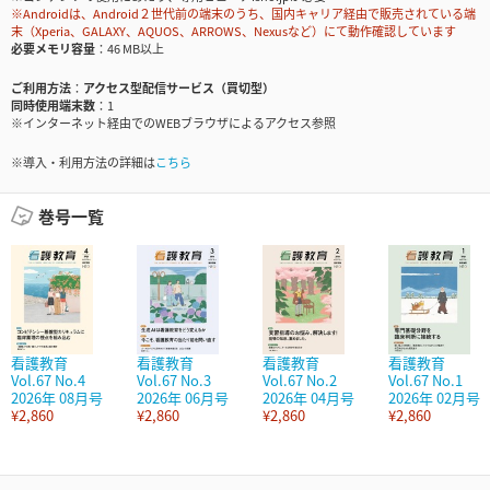
※Androidは、Android２世代前の端末のうち、国内キャリア経由で販売されている端
末（Xperia、GALAXY、AQUOS、ARROWS、Nexusなど）にて動作確認しています
必要メモリ容量
46 MB以上
ご利用方法
アクセス型配信サービス（買切型）
同時使用端末数
1
※インターネット経由でのWEBブラウザによるアクセス参照
※導入・利用方法の詳細は
こちら
巻号一覧
看護教育
看護教育
看護教育
看護教育
Vol.67 No.4
Vol.67 No.3
Vol.67 No.2
Vol.67 No.1
2026年 08月号
2026年 06月号
2026年 04月号
2026年 02月号
¥2,860
¥2,860
¥2,860
¥2,860