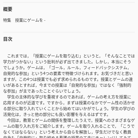
概要
特集 授業にゲームを -
目次
これまでは，「授業にゲームを取り込む」というと，「そんなことでは
学力がつかない」という批判が必ず出てきました。しかし，本当にそう
でしょうか。ゲームは，「ゴール，ルール，フィードバックシステム，
自発的な参加」という4つの要素で特徴づけられます。お気づきだと思い
ますが，この4つは授業でも必ず求められるものです。授業とゲームの違
いがあるとすれば，今までの授業は「自発的な参加」ではなく「強制的
な参加」が主であったことぐらいでしょう。
学生の主体的な学びを重視するのであれば，ゲームの考え方を授業に
応用するのが近道です。ですから，まずは授業のなかでゲーム性の活かせ
る部分に取り入れていくことから始めてはいかがでしょう。学生の学びの
活発化は，きっと他の部分にも良い影響を与えるはずです。
今回は，教育とゲームの関係を整理したうえで，授業へのさまざまなゲ
ームの取り入れ方をご紹介します。ゲームを取り入れることで，「こうで
なくてはならない」という考えから自らを解放し，学生だけでなく教員
自身も「自発的に」取り組める看護の授業の工夫にチャレンジしてみて