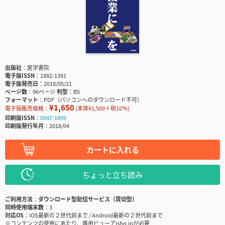
出版社
医学書院
電子版ISSN
1882-1391
電子版発売日
2018/05/21
ページ数
96ページ
判型
B5
フォーマット
PDF（パソコンへのダウンロード不可）
¥1,650
電子版販売価格：
(本体¥1,500＋税10％)
印刷版ISSN
0047-1895
印刷版発行年月
2018/04
カートに入れる
ちょっと立ち読み
ご利用方法
ダウンロード型配信サービス（買切型）
同時使用端末数
3
対応OS
iOS最新の２世代前まで / Android最新の２世代前まで
※コンテンツの使用にあたり、専用ビューアisho.jpが必要