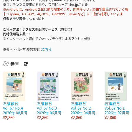
※コンテンツの使用にあたり、専用ビューアisho.jpが必要
※Androidは、Android２世代前の端末のうち、国内キャリア経由で販売されている端
末（Xperia、GALAXY、AQUOS、ARROWS、Nexusなど）にて動作確認しています
必要メモリ容量
52 MB以上
ご利用方法
アクセス型配信サービス（買切型）
同時使用端末数
1
※インターネット経由でのWEBブラウザによるアクセス参照
※導入・利用方法の詳細は
こちら
巻号一覧
看護教育
看護教育
看護教育
看護教育
Vol.67 No.4
Vol.67 No.3
Vol.67 No.2
Vol.67 No.1
2026年 08月号
2026年 06月号
2026年 04月号
2026年 02月号
¥2,860
¥2,860
¥2,860
¥2,860