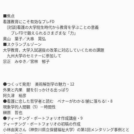
■焦点
看護教育にこそ有効なプレFD
[対談]看護の大学院生時代から教育を学ぶことの意義
プレFDで鍛えられるさまざまな「力」
奥山 葉子／大串 晃弘
■スクランブルゾーン
大学教育，大学入試選抜の改革に対応していくための課題
九州大学のセミナーに参加して
宗正 みゆき／宮林 郁子
●つくって発見! 美術解剖学の魅力・12
外果と内果 腱を引っかける出っぱり
阿久津 裕彦
●看護に恋した哲学者と読む ベナーがわかる!腑に落ちる!・8
現象学的人間観（5）－時間性
榊原 哲也
●ティーチング・ポートフォリオ作成講座・9
ティーチング・ポートフォリオの初稿の作成
小林由実さん（神奈川県立保健福祉大学）の第1回メンタリング事例とと