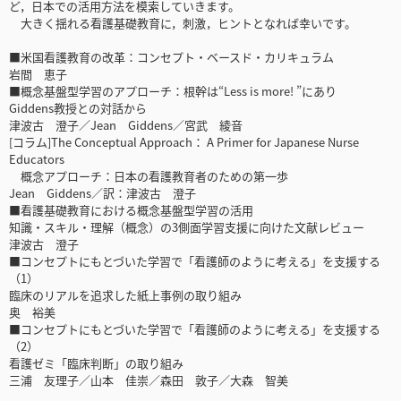
ど，日本での活用方法を模索していきます。
大きく揺れる看護基礎教育に，刺激，ヒントとなれば幸いです。
■米国看護教育の改革：コンセプト・ベースド・カリキュラム
岩間 恵子
■概念基盤型学習のアプローチ：根幹は“Less is more! ”にあり
Giddens教授との対話から
津波古 澄子／Jean Giddens／宮武 綾音
[コラム]The Conceptual Approach： A Primer for Japanese Nurse
Educators
概念アプローチ：日本の看護教育者のための第一歩
Jean Giddens／訳：津波古 澄子
■看護基礎教育における概念基盤型学習の活用
知識・スキル・理解（概念）の3側面学習支援に向けた文献レビュー
津波古 澄子
■コンセプトにもとづいた学習で「看護師のように考える」を支援する
（1）
臨床のリアルを追求した紙上事例の取り組み
奥 裕美
■コンセプトにもとづいた学習で「看護師のように考える」を支援する
（2）
看護ゼミ「臨床判断」の取り組み
三浦 友理子／山本 佳崇／森田 敦子／大森 智美