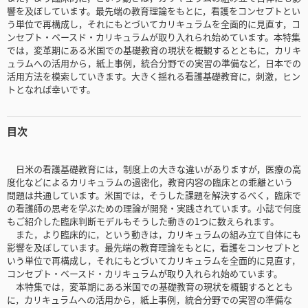
響を及ぼしています。最先端の教育理論をもとに，看護をコンセプトとい
う単位で再構成し，それにもとづいてカリキュラムを全面的に見直す，コ
ンセプト・ベースド・カリキュラムが取り入れられ始めています。本特集
では，変革期にある米国での基礎教育の現状を概観するとともに，カリキ
ュラムへの活用から，紙上事例，統合分野での実習の準備など，日本での
活用方法を模索していきます。大きく揺れる看護基礎教育に，刺激，ヒン
トとなれば幸いです。
目次
日米の看護基礎教育には，制度上の大きな違いがありますが，医療の高
度化などによるカリキュラムの過密化，教育内容の臨床との乖離という
問題は共通しています。米国では，そうした課題を解決するべく，臨床で
の看護師の思考を学ぶための理論が開発・実践されています。小誌で何度
もご紹介した臨床判断モデルもそうした動きの1つに数えられます。
また，より臨床的に，という動きは，カリキュラムの組み立て自体にも
影響を及ぼしています。最先端の教育理論をもとに，看護をコンセプトと
いう単位で再構成し，それにもとづいてカリキュラムを全面的に見直す，
コンセプト・ベースド・カリキュラムが取り入れられ始めています。
本特集では，変革期にある米国での基礎教育の現状を概観するととも
に，カリキュラムへの活用から，紙上事例，統合分野での実習の準備な