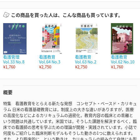
この商品を買った人は、こんな商品も買っています。
看護管理
看護教育
看護教育
看護教育
Vol.33 No.8
Vol.64 No.3
Vol.63 No.2
Vol.62 No.10
¥1,760
¥2,750
¥2,750
¥1,760
概要
特集 看護教育をとらえる新たな発想 コンセプト・ベースド・カリキュ
ラム 日米の看護基礎教育には，制度上の大きな違いがありますが，医療
の高度化などによるカリキュラムの過密化，教育内容の臨床との乖離と
いう問題は共通しています。米国では，そうした課題を解決するべく，臨
床での看護師の思考を学ぶための理論が開発・実践されています。小誌で
何度もご紹介した臨床判断モデルもそうした動きの1つに数えられます。
また，より臨床的に，という動きは，カリキュラムの組み立て自体にも影