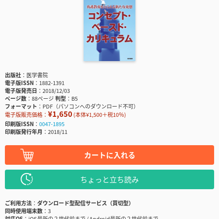
出版社
医学書院
電子版ISSN
1882-1391
電子版発売日
2018/12/03
ページ数
88ページ
判型
B5
フォーマット
PDF（パソコンへのダウンロード不可）
¥1,650
電子版販売価格：
(本体¥1,500＋税10％)
印刷版ISSN
0047-1895
印刷版発行年月
2018/11
カートに入れる
ちょっと立ち読み
ご利用方法
ダウンロード型配信サービス（買切型）
同時使用端末数
3
対応OS
iOS最新の２世代前まで / Android最新の２世代前まで