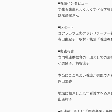
■巻頭インタビュー
学生も先生もわくわく学べる学校
妹尾昌俊さん
■レポート
コアラカフェⓇファシリテーター
寺田由紀子（取材・執筆「看護教
■実践報告
専門職連携教育の一環としての連
小栗妙子、桶谷涼子
本当にここちよい看護が実践でき
岡田里香
地域に根ざした老年看護学をめざ
山邊祐子
●新連載 新しい「医療者像」を探