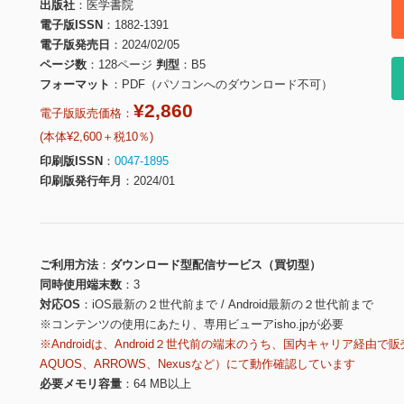
出版社
医学書院
電子版ISSN
1882-1391
電子版発売日
2024/02/05
ページ数
128ページ
判型
B5
フォーマット
PDF（パソコンへのダウンロード不可）
¥2,860
電子版販売価格：
(本体¥2,600＋税10％)
印刷版ISSN
0047-1895
印刷版発行年月
2024/01
ご利用方法
ダウンロード型配信サービス（買切型）
同時使用端末数
3
対応OS
iOS最新の２世代前まで / Android最新の２世代前まで
※コンテンツの使用にあたり、専用ビューアisho.jpが必要
※Androidは、Android２世代前の端末のうち、国内キャリア経由で販
AQUOS、ARROWS、Nexusなど）にて動作確認しています
必要メモリ容量
64 MB以上