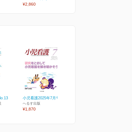
¥2,860
¥2,860
¥
o.13
小児看護2025年7月号
社
へるす出版
¥1,870