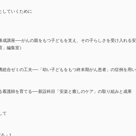
としていくために
養成講座──がんの親をもつ子どもを支え、その子らしさを受け入れる
育」編集室）
携総合ゼミの工夫──「幼い子どもをもつ終末期がん患者」の症例を用
る看護師を育てる──新設科目「安楽と癒しのケア」の取り組みと成果
して
る・1