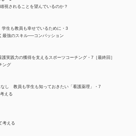
英雄視されることを望んでいるのか？
 学生も教員も幸せでいるために・3
く最強のスキル──コンパッション
看護実践力の獲得を支えるスポーツコーチング・7［最終回］
チング
はなし 教員も学生も知っておきたい「看護薬理」・7
に考える
て考える