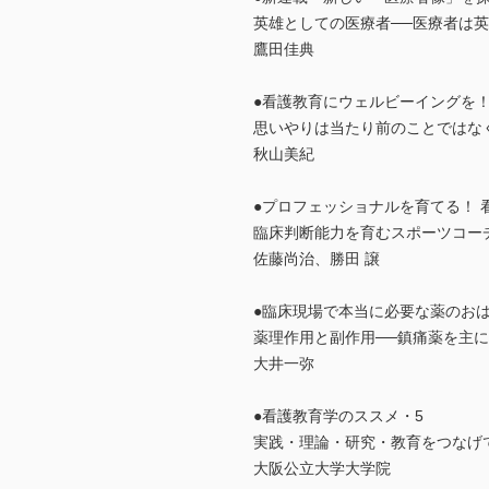
英雄としての医療者──医療者は
鷹田佳典
●看護教育にウェルビーイングを！
思いやりは当たり前のことではな
秋山美紀
●プロフェッショナルを育てる！ 
臨床判断能力を育むスポーツコー
佐藤尚治、勝田 譲
●臨床現場で本当に必要な薬のお
薬理作用と副作用──鎮痛薬を主
大井一弥
●看護教育学のススメ・5
実践・理論・研究・教育をつなげ
大阪公立大学大学院