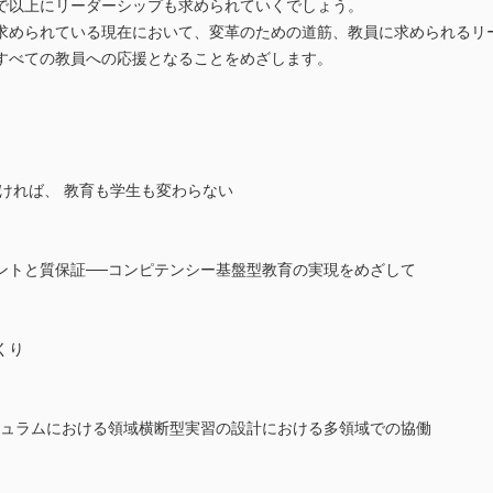
で以上にリーダーシップも求められていくでしょう。
求められている現在において、変革のための道筋、教員に求められるリ
すべての教員への応援となることをめざします。
ければ、 教育も学生も変わらない
ントと質保証──コンピテンシー基盤型教育の実現をめざして
くり
キュラムにおける領域横断型実習の設計における多領域での協働