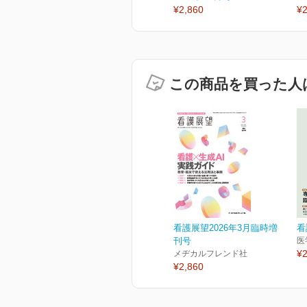
¥2,860
¥2
この商品を買った人
看護展望2026年3月臨時増
看
刊号
医
¥2
メヂカルフレンド社
¥2,860