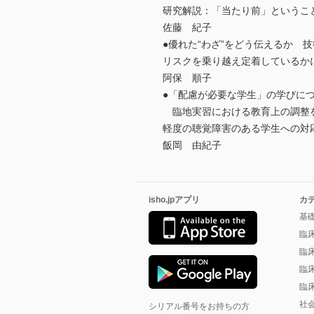
研究解説：「当たり前」というこ
佐藤 紀子
●優れた“わざ”をどう伝えるか 
リスクを乗り越え定着しているか
阿保 順子
●「配慮が必要な学生」の学びに
臨地実習における教育上の調整を
軽度の聴覚障害のある学生への対
飯岡 由紀子
isho.jpアプリ
カ
基
臨
臨
臨
臨
社
シリアル番号をお持ちの方