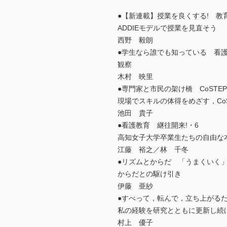
●【新連載】授業を良くする! 教
ADDIEモデルで授業を見直そう
西野 毅朗
●学生なら誰でも知っている 看護
観察
木村 映里
●専門家と市民の架け橋 CoSTEP
現場でスキルの体得をめざす，Co
池田 貴子
●看護教育 継往開来!・6
高知女子大学卒業生たちの自由な本
江藤 裕之／林 千冬
●リズムとからだ 「うまくいく
からだとの駆け引き
伊藤 亜紗
●すべって，転んで，立ち上がる
私の経験を研究とともに更新し続
村上 優子