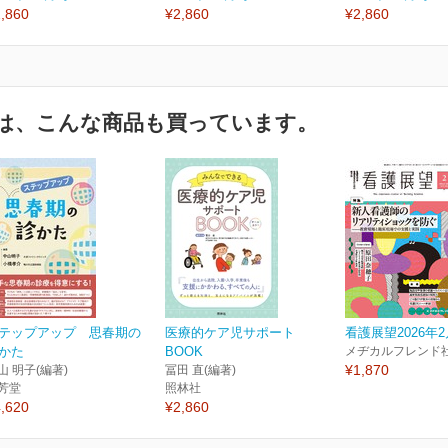
,860
¥2,860
¥2,860
は、こんな商品も買っています。
テップアップ 思春期の
医療的ケア児サポート
看護展望2026年
かた
BOOK
メヂカルフレンド
¥1,870
山 明子(編著)
冨田 直(編著)
芳堂
照林社
,620
¥2,860