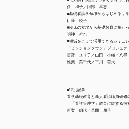
任 和子／阿部 幸恵
■基礎看護学領域からはじめる，
伊藤 綾子
■臨床の立場から基礎教育に携わ
明神 哲也
■領域をこえて活用できるシミュ
「ミッションタウン」プロジェク
藤野 ユリ子／山田 小織／八尋
椎葉 美千代／平川 善大
■特別記事
看護基礎教育と新人看護職員研修
「看護管理学」教育に関する提
新実 絹代／草間 朋子