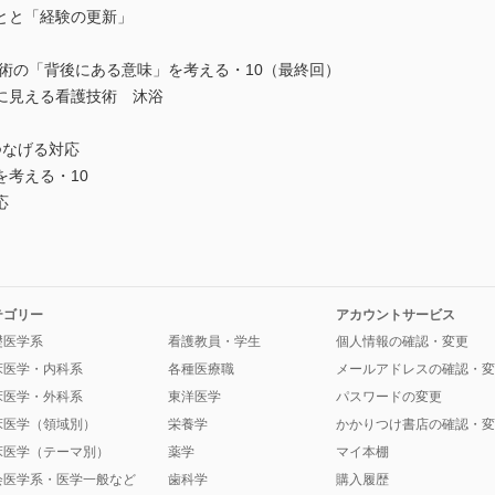
とと「経験の更新」
技術の「背後にある意味」を考える・10（最終回）
に見える看護技術 沐浴
つなげる対応
考える・10
応
テゴリー
アカウントサービス
礎医学系
看護教員・学生
個人情報の確認・変更
床医学・内科系
各種医療職
メールアドレスの確認・変
床医学・外科系
東洋医学
パスワードの変更
床医学（領域別）
栄養学
かかりつけ書店の確認・変
床医学（テーマ別）
薬学
マイ本棚
会医学系・医学一般など
歯科学
購入履歴