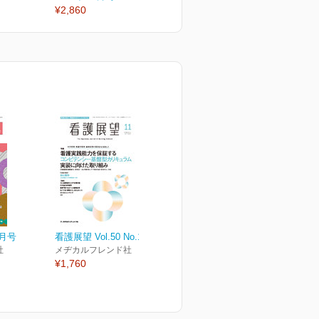
¥2,860
¥2,860
¥
2月号
看護展望 Vol.50 No.13
社
メヂカルフレンド社
¥1,760