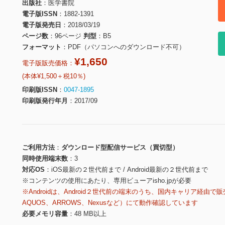
出版社
医学書院
電子版ISSN
1882-1391
電子版発売日
2018/03/19
ページ数
96ページ
判型
B5
フォーマット
PDF（パソコンへのダウンロード不可）
¥1,650
電子版販売価格：
(本体¥1,500＋税10％)
印刷版ISSN
0047-1895
印刷版発行年月
2017/09
ご利用方法
ダウンロード型配信サービス（買切型）
同時使用端末数
3
対応OS
iOS最新の２世代前まで / Android最新の２世代前まで
※コンテンツの使用にあたり、専用ビューアisho.jpが必要
※Androidは、Android２世代前の端末のうち、国内キャリア経由で販
AQUOS、ARROWS、Nexusなど）にて動作確認しています
必要メモリ容量
48 MB以上