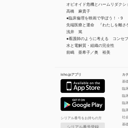
オピオイド危機とハームリダクシ
高橋 麻貴子
●臨床倫理を映画で学ぼう！・9
先端医療と運命 『わたしを離さ
浅井 篤
●看護師のように考える コンセ
水と電解質・組織の完全性
前嶋 亜希子／奥 裕美
isho.jpアプリ
カ
基
臨
臨
臨
臨
社
シリアル番号をお持ちの方
基
シリアル番号登録