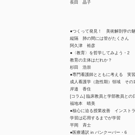
長田 晶子
●つくって発見！ 美術解剖学の魅
縦隔 肺の間には管がたくさん
阿久津 裕彦
●〈教育〉を哲学してみよう・2
教育の主体はだれか？
杉田 浩崇
●専門看護師とともに考える 実
成人看護学（急性期）領域 その
岸邉 香住
[コラム] 臨床教員と学部教員との
福地本 晴美
●核心に迫る授業改善 インスト
学習は応用するまでが学習
平岡 斉士
●医療通訳 in バンクーバー・6