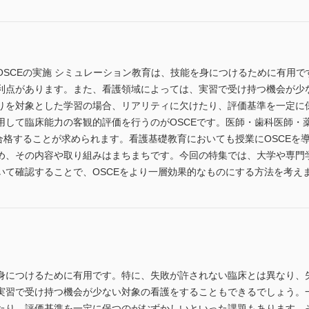
OSCEの実施 シミュレーション教育は、技能を身につけるために有用
利点があります。また、看護領域によっては、実習で受け持つ機会が少
りを対象とした学習の場合、リアリティに欠けたり、評価基準を一定に
用して臨床能力の客観的評価を行うのがOSCEです。医師・歯科医師・
合格することが求められます。看護基礎教育においても授業にOSCEを
め、その内容や取り組みはまちまちです。今回の特集では、大学や専門
いて確認することで、OSCEをより一層効果的なものにする方法を考え
身につけるために有用です。特に、失敗が許されない臨床とは異なり、
実習で受け持つ機会が少ない対象の看護をすることもできるでしょう。
たり、評価基準を一定に保つのがむずかしいといった課題もあります。