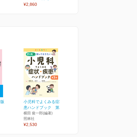
¥2,860
¥2,860
¥
２版
小児科でよくみる症状・疾
患ハンドブック 第2版
横田 俊一郎(編著)
照林社
¥2,530