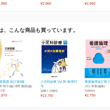
,860
¥2,860
¥2,860
は、こんな商品も買っています。
害看護 改訂第4版
小児科診療 Vol.86 春増刊
看護倫理改訂第
井 明子(編) 増野 園惠(編)
号
川口 孝泰(編集)
江堂
Gakken
診断と治療社
,970
¥2,750
¥13,750