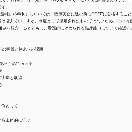
です。
成課程（6年制）においては、臨床実習に進む前にOSCEに合格するこ
施設は増えていますが、制度として規定されたものではないため、その内
組みを紹介するとともに、看護師に求められる臨床能力について確認する
0年の実践と将来への課題
をあらためて考える
輔
の実際と展望
み
ト
を例として
から主体的に学ぶ