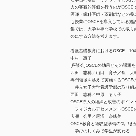
力の客観的評価を行うのがOSCE
医師・歯科医師・薬剤師などの養
も授業にOSCEを導入している
集では、大学や専門学校での取り
のにする方法を考えます。
看護基礎教育におけるOSCE 1
中村 惠子
[座談会]OSCEの効果とその課題
西田 志穗／山口 育子／孫 大
専門領域を越えて実施するOSCE
共立女子大学看護学部の取り組
西田 志穗／中原 るり子
OSCE導入の経緯と改善のポイン
フィジカルアセスメントOSCE
広瀬 会里／尾沼 奈緒美
OSCE教育と経験型学習の気づき
学びのしくみで学生が変わる