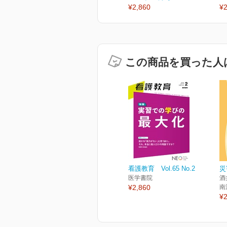
¥2,860
¥2
この商品を買った人
看護教育 Vol.65 No.2
災
医学書院
酒
¥2,860
南
¥2