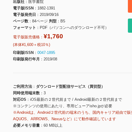
出版社
医学書院
電子版ISSN
1882-1391
電子版発売日
2019/09/16
ページ数
84ページ
判型
B5
フォーマット
PDF（パソコンへのダウンロード不可）
¥1,760
電子版販売価格：
(本体¥1,600＋税10％)
印刷版ISSN
0047-1895
印刷版発行年月
2019/08
ご利用方法
ダウンロード型配信サービス（買切型）
同時使用端末数
3
対応OS
iOS最新の２世代前まで / Android最新の２世代前まで
※コンテンツの使用にあたり、専用ビューアisho.jpが必要
※Androidは、Android２世代前の端末のうち、国内キャリア経由で販
AQUOS、ARROWS、Nexusなど）にて動作確認しています
必要メモリ容量
60 MB以上