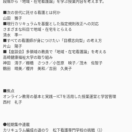
段階から「地域・在宅看護論」を学ぶ授業内容を考えます。
■次の世代に託せる看護とは何か
山田 雅子
■現行カリキュラムを基盤とした指定規則改正への対応
さまざまな科目で地域・在宅をとらえる
清水 準一
■すべての看護師が身につけたい「目標志向型」の考え方
片山 陽子
■【座談会】多領域の教員で「地域・在宅看護論」を考える
高崎健康福祉大学の取り組み
神田 清子／棚橋 さつき／小笠原 映子／茂木 佐智子
鶴田 晴美／櫻井 美和／吉田 久美子
■焦点
オンライン教育の基本と実践－ICTを活用した授業運営と学習管理
西村 礼子
●短期集中連載
カリキュラム編成の道のり 松下看護専門学校の挑戦（1）