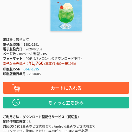
出版社
医学書院
電子版ISSN
1882-1391
電子版発売日
2020/06/08
ページ数
88ページ
判型
B5
フォーマット
PDF（パソコンへのダウンロード不可）
¥1,760
電子版販売価格：
(本体¥1,600＋税10％)
印刷版ISSN
0047-1895
印刷版発行年月
2020/05
カートに入れる
ちょっと立ち読み
ご利用方法
ダウンロード型配信サービス（買切型）
同時使用端末数
3
対応OS
iOS最新の２世代前まで / Android最新の２世代前まで
※コンテンツの使用にあたり、専用ビューアisho.jpが必要