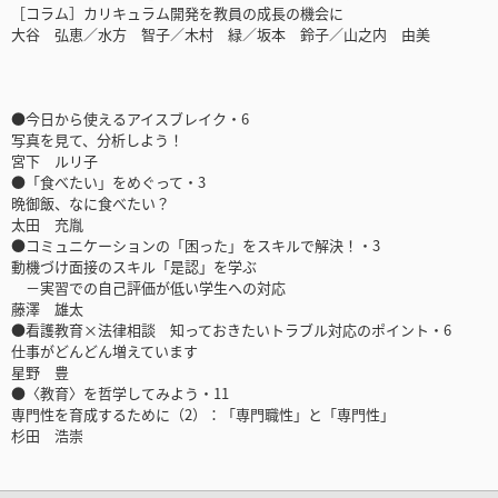
［コラム］カリキュラム開発を教員の成長の機会に
大谷 弘恵／水方 智子／木村 緑／坂本 鈴子／山之内 由美
●今日から使えるアイスブレイク・6
写真を見て、分析しよう！
宮下 ルリ子
●「食べたい」をめぐって・3
晩御飯、なに食べたい？
太田 充胤
●コミュニケーションの「困った」をスキルで解決！・3
動機づけ面接のスキル「是認」を学ぶ
－実習での自己評価が低い学生への対応
藤澤 雄太
●看護教育×法律相談 知っておきたいトラブル対応のポイント・6
仕事がどんどん増えています
星野 豊
●〈教育〉を哲学してみよう・11
専門性を育成するために（2）：「専門職性」と「専門性」
杉田 浩崇