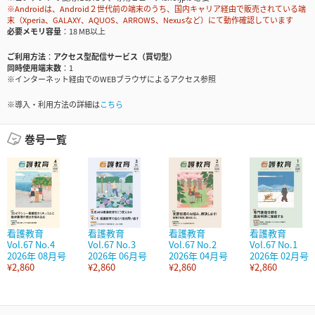
※Androidは、Android２世代前の端末のうち、国内キャリア経由で販売されている端
末（Xperia、GALAXY、AQUOS、ARROWS、Nexusなど）にて動作確認しています
必要メモリ容量
18 MB以上
ご利用方法
アクセス型配信サービス（買切型）
同時使用端末数
1
※インターネット経由でのWEBブラウザによるアクセス参照
※導入・利用方法の詳細は
こちら
巻号一覧
看護教育
看護教育
看護教育
看護教育
Vol.67 No.4
Vol.67 No.3
Vol.67 No.2
Vol.67 No.1
2026年 08月号
2026年 06月号
2026年 04月号
2026年 02月号
¥2,860
¥2,860
¥2,860
¥2,860