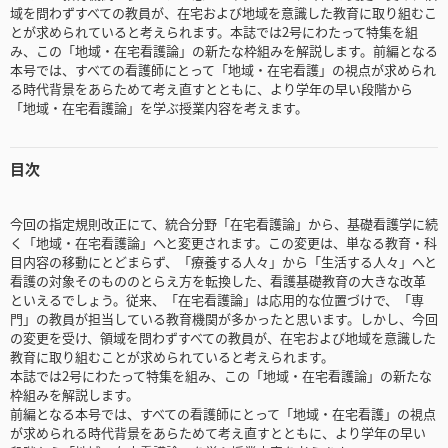
域を問わずすべての教員が、在宅および地域を意識した教育に取り組むこ
とが求められていると考えられます。本誌では2号にわたって特集を組
み、この「地域・在宅看護論」の新たな枠組みを解説します。前編となる
本号では、すべての看護師にとって「地域・在宅看護」の視点が求められ
る時代背景をあらためて考え直すとともに、より学年の早い段階から
「地域・在宅看護論」を学ぶ授業内容を考えます。
目次
今回の指定規則改正にて、統合分野「在宅看護論」から、基礎看護学に続
く「地域・在宅看護論」へと変更されます。この変更は、単なる教育・科
目内容の移動にとどまらず、「療養する人々」から「生活する人々」へと
看護の対象そのもののとらえ方を転換した、看護基礎教育の大きな改革
といえるでしょう。従来、「在宅看護論」は応用的な位置づけで、「専
門」の教員が担当している教育機関が多かったと思います。しかし、今回
の変更を受け、領域を問わずすべての教員が、在宅および地域を意識した
教育に取り組むことが求められていると考えられます。
本誌では2号にわたって特集を組み、この「地域・在宅看護論」の新たな
枠組みを解説します。
前編となる本号では、すべての看護師にとって「地域・在宅看護」の視点
が求められる時代背景をあらためて考え直すとともに、より学年の早い