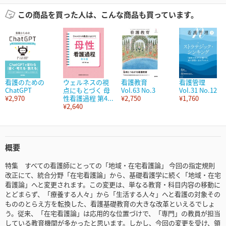
この商品を買った人は、こんな商品も買っています。
看護のための
ウェルネスの視
看護教育
看護管理
ChatGPT
点にもとづく 母
Vol.63 No.3
Vol.31 No.12
¥2,970
性看護過程 第4...
¥2,750
¥1,760
¥2,640
概要
特集 すべての看護師にとっての「地域・在宅看護論」 今回の指定規則
改正にて、統合分野「在宅看護論」から、基礎看護学に続く「地域・在宅
看護論」へと変更されます。この変更は、単なる教育・科目内容の移動に
とどまらず、「療養する人々」から「生活する人々」へと看護の対象その
もののとらえ方を転換した、看護基礎教育の大きな改革といえるでしょ
う。従来、「在宅看護論」は応用的な位置づけで、「専門」の教員が担当
している教育機関が多かったと思います。しかし、今回の変更を受け、領