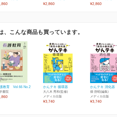
,860
¥2,860
¥2,860
は、こんな商品も買っています。
護教育 Vol.66 No.2
かんテキ 循環器
かんテキ 消化器
学書院
大八木 秀和(監修)
畑 啓昭(編集)
,860
メディカ出版
メディカ出版
¥3,740
¥3,740