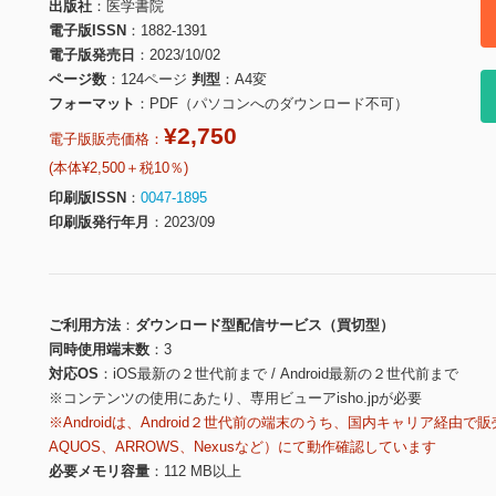
出版社
医学書院
電子版ISSN
1882-1391
電子版発売日
2023/10/02
ページ数
124ページ
判型
A4変
フォーマット
PDF（パソコンへのダウンロード不可）
¥2,750
電子版販売価格：
(本体¥2,500＋税10％)
印刷版ISSN
0047-1895
印刷版発行年月
2023/09
ご利用方法
ダウンロード型配信サービス（買切型）
同時使用端末数
3
対応OS
iOS最新の２世代前まで / Android最新の２世代前まで
※コンテンツの使用にあたり、専用ビューアisho.jpが必要
※Androidは、Android２世代前の端末のうち、国内キャリア経由で販
AQUOS、ARROWS、Nexusなど）にて動作確認しています
必要メモリ容量
112 MB以上