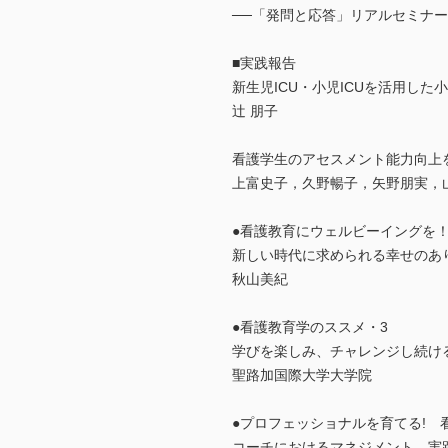
──「発問と応答」リアルセミナ
■実践報告
新生児ICU・小児ICUを活用した
辻 朋子
看護学生のアセスメント能力向上
上富史子，久野暢子，矢野朋実，
●看護教育にウェルビーイングを！
新しい時代に求められる幸せのあ
秋山美紀
●看護教育学のススメ・3
学びを楽しみ、チャレンジし続け
聖路加国際大学大学院
●プロフェッショナルを育てる! 
コーチにおけるマネジメント 実