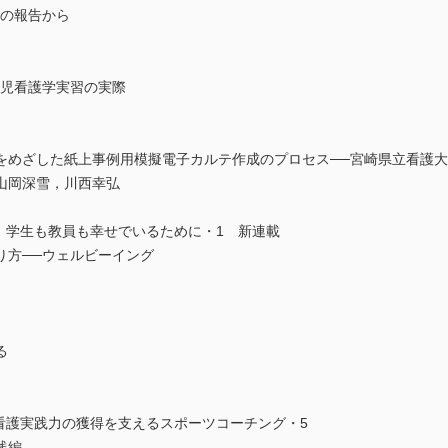
ーの報告から
小児看護学実習の実際
をめざした紙上事例用模擬電子カルテ作成のプロセス──宮崎県立看護
山岡深雪，川西幸弘
 学生も教員も幸せでいるために・1 新連載
り方──ウェルビーイング
る
看護実践力の獲得を支えるスポーツコーチング・5
践編