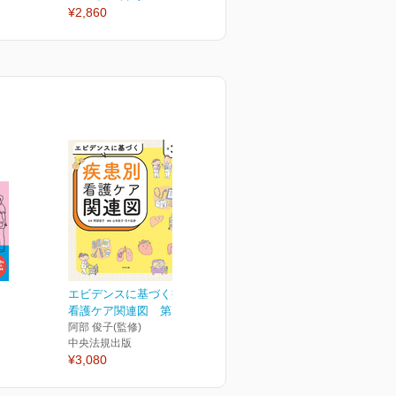
¥2,860
¥2,860
¥
エビデンスに基づく疾患別
看護ケア関連図 第３版
阿部 俊子(監修)
中央法規出版
¥3,080