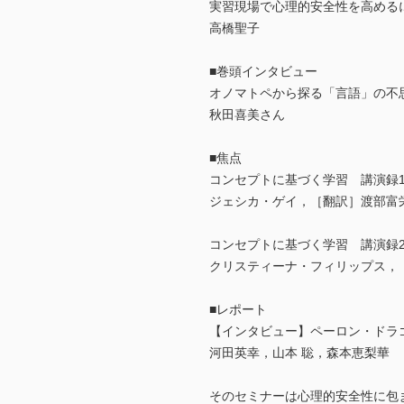
実習現場で心理的安全性を高める
高橋聖子
■巻頭インタビュー
オノマトペから探る「言語」の不
秋田喜美さん
■焦点
コンセプトに基づく学習 講演録
ジェシカ・ゲイ，［翻訳］渡部富
コンセプトに基づく学習 講演録
クリスティーナ・フィリップス，
■レポート
【インタビュー】ペーロン・ドラ
河田英幸，山本 聡，森本恵梨華
そのセミナーは心理的安全性に包