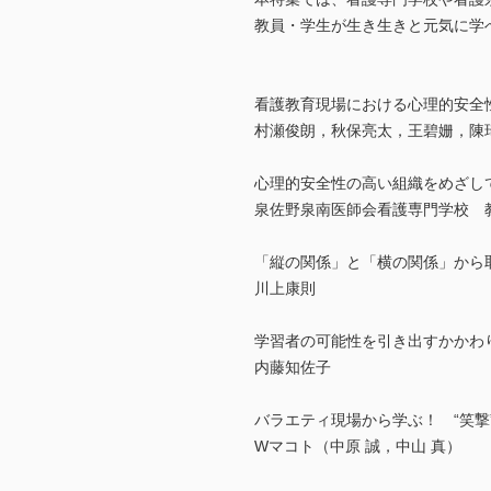
教員・学生が生き生きと元気に学
看護教育現場における心理的安全
村瀬俊朗，秋保亮太，王碧姗，陳
心理的安全性の高い組織をめざし
泉佐野泉南医師会看護専門学校 
「縦の関係」と「横の関係」から
川上康則
学習者の可能性を引き出すかかわ
内藤知佐子
バラエティ現場から学ぶ！ “笑撃
Wマコト（中原 誠，中山 真）