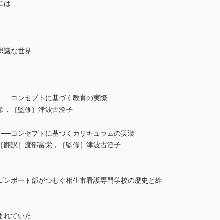
には
思議な世界
1──コンセプトに基づく教育の実際
栄，［監修］津波古澄子
2──コンセプトに基づくカリキュラムの実装
［翻訳］渡部富栄，［監修］津波古澄子
ゴンボート部がつむぐ相生市看護専門学校の歴史と絆
まれていた