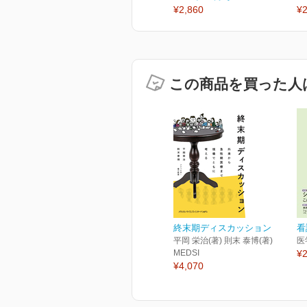
¥2,860
¥2
この商品を買った人
終末期ディスカッション
看
平岡 栄治(著) 則末 泰博(著)
医
MEDSI
¥2
¥4,070