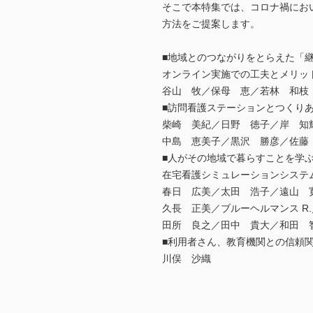
そこで本特集では、コロナ禍にお
方法をご提案します。
■地域とのつながりをとらえた「
オンライン実施での工夫とメリッ
谷山 牧／保母 恵／若林 和枝
■訪問看護ステーションとつくりあ
柴崎 美紀／日野 徳子／岸 知
中島 恵美子／黒沢 勝彦／佐藤
■人がその地域で暮らすことを学
在宅看護シミュレーションシステ
春日 広美／太田 浩子／遠山 
久長 正美／ブルーヘルマンス R
田所 良之／田中 貴大／和田 
■利用者さん、教育機関との信頼
川俣 沙織