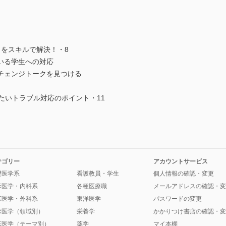
」をスキルで解決！・8
いる学生への対応
チェンジトークを見つける
たいトラブル対応のポイント・11
テゴリー
アカウントサービス
礎医学系
看護教員・学生
個人情報の確認・変更
床医学・内科系
各種医療職
メールアドレスの確認・変
床医学・外科系
東洋医学
パスワードの変更
床医学（領域別）
栄養学
かかりつけ書店の確認・変
床医学（テーマ別）
薬学
マイ本棚