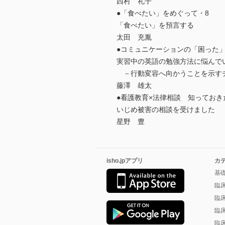
西村 礼子
●「食べたい」をめぐって・8
「食べたい」を預言する
太田 充胤
●コミュニケーションの「困った
実習中の英語の勉強方法に悩んで
－行動変容へ向かうことを示す
藤澤 雄太
●看護教育×法律相談 知っておき
いじめ被害の相談を受けました
星野 豊
isho.jpアプリ
カ
基
臨
臨
臨
臨