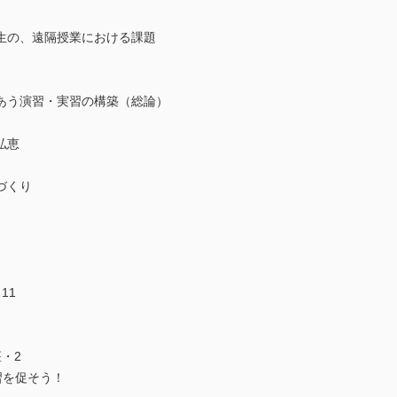
生の、遠隔授業における課題
あう演習・実習の構築（総論）
）
弘恵
づくり
11
・2
習を促そう！