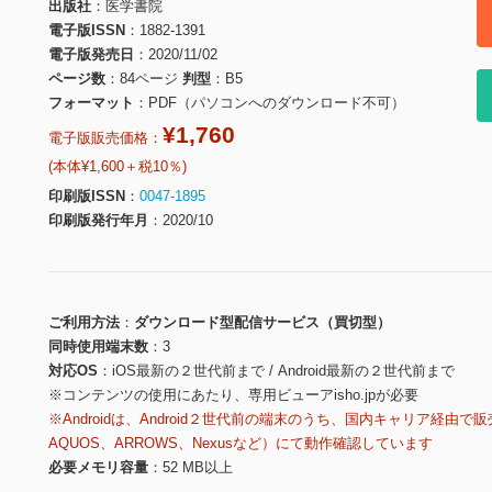
出版社
医学書院
電子版ISSN
1882-1391
電子版発売日
2020/11/02
ページ数
84ページ
判型
B5
フォーマット
PDF（パソコンへのダウンロード不可）
¥1,760
電子版販売価格：
(本体¥1,600＋税10％)
印刷版ISSN
0047-1895
印刷版発行年月
2020/10
ご利用方法
ダウンロード型配信サービス（買切型）
同時使用端末数
3
対応OS
iOS最新の２世代前まで / Android最新の２世代前まで
※コンテンツの使用にあたり、専用ビューアisho.jpが必要
※Androidは、Android２世代前の端末のうち、国内キャリア経由で販
AQUOS、ARROWS、Nexusなど）にて動作確認しています
必要メモリ容量
52 MB以上