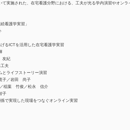
いて実施された、在宅看護分野における、工夫が光る学内演習やオンラ
継続看護学実習」
ト
げるICTを活用した在宅看護学実習
輝
 友紀
ぶ工夫
ムとライフストーリー演習
寛子／岩田 尚子
.／稲葉 竹俊／松永 信介
智子
関係で実現した現場をつなぐオンライン実習